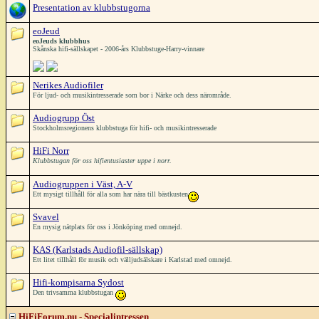
Presentation av klubbstugorna
eoJeud
eoJeuds klubbhus
Skånska hifi-sällskapet - 2006-års Klubbstuge-Harry-vinnare
Nerikes Audiofiler
För ljud- och musikintresserade som bor i Närke och dess närområde.
Audiogrupp Öst
Stockholmsregionens klubbstuga för hifi- och musikintresserade
HiFi Norr
Klubbstugan för oss hifientusiaster uppe i norr.
Audiogruppen i Väst, A-V
Ett mysigt tillhåll för alla som har nära till bästkusten
Svavel
En mysig nätplats för oss i Jönköping med omnejd.
KAS (Karlstads Audiofil-sällskap)
Ett litet tillhåll för musik och välljudsälskare i Karlstad med omnejd.
Hifi-kompisarna Sydost
Den trivsamma klubbstugan
HiFiForum.nu - Specialintressen