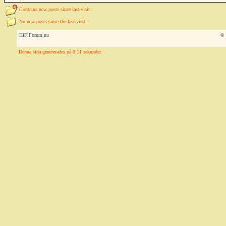
Contains new posts since last visit.
No new posts since the last visit.
HiFiForum.nu
© 
Denna sida genererades på 0.11 sekunder.