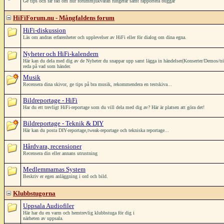
Ge tips och får råd om hur forummjukvaran fungerar samt rapportera buggar
HiFiForum.nu - Mångfaldens forum
HiFi-diskussion
Läs om andras erfarenheter och upplevelser av HiFi eller för dialog om dina egna.
Nyheter och HiFi-kalendern
Här kan du dela med dig av de Nyheter du snappar upp samt lägga in händelser(Konserter/Demos/träffar/
reda på vad som händer.
Musik
Recensera dina skivor, ge tips på bra musik, rekommendera en testskiva...
Bildreportage - HiFi
Har du ett trevligt HiFi-reportage som du vill dela med dig av? Här är platsen att göra det!
Bildreportage - Teknik & DIY
Här kan du posta DIY-reportage,tweak-reportage och tekniska reportage...
Hårdvara, recensioner
Recensera din eller annans utrustning
Medlemmarnas System
Beskriv er egen anläggning i ord och bild.
Klubbstugorna
Uppsala Audiofiler
Här har du en varm och hemtrevlig klubbstuga för dig i
närheten av uppsala.