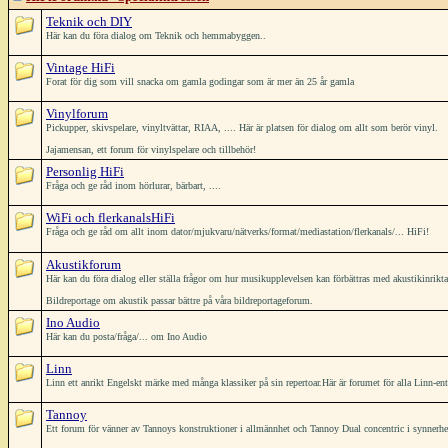
Teknik och DIY
Här kan du föra dialog om Teknik och hemmabyggen..
Vintage HiFi
Forat för dig som vill snacka om gamla godingar som är mer än 25 år gamla
Vinylforum
Pickupper, skivspelare, vinyltvättar, RIAA, .... Här är platsen för dialog om allt som berör vinyl.
Jajamensan, ett forum för vinylspelare och tillbehör!
Personlig HiFi
Fråga och ge råd inom hörlurar, bärbart, ....
WiFi och flerkanalsHiFi
Fråga och ge råd om allt inom dator/mjukvaru/nätverks/format/mediastation/flerkanals/... HiFi!
Akustikforum
Här kan du föra dialog eller ställa frågor om hur musikupplevelsen kan förbättras med akustikinrikt
Bildreportage om akustik passar bättre på våra bildreportageforum.
Ino Audio
Här kan du posta/fråga/... om Ino Audio
Linn
Linn ett anrikt Engelskt märke med många klassiker på sin repertoar.Här är forumet för alla Linn-ent
Tannoy
Ett forum för vänner av Tannoys konstruktioner i allmännhet och Tannoy Dual concentric i synnerh