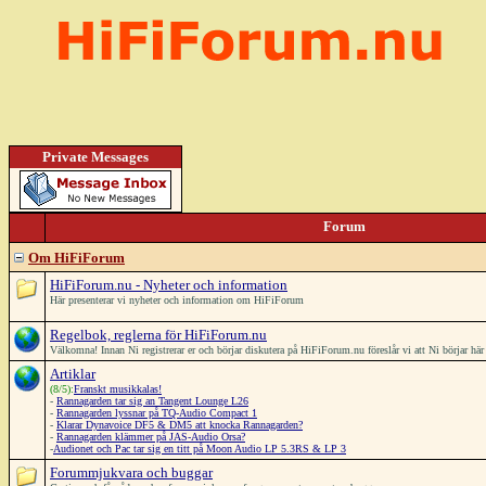
Private Messages
Forum
Om HiFiForum
HiFiForum.nu - Nyheter och information
Här presenterar vi nyheter och information om HiFiForum
Regelbok, reglerna för HiFiForum.nu
Välkomna! Innan Ni registrerar er och börjar diskutera på HiFiForum.nu föreslår vi att Ni börjar h
Artiklar
(8/5):
Franskt musikkalas!
-
Rannagarden tar sig an Tangent Lounge L26
-
Rannagarden lyssnar på TQ-Audio Compact 1
-
Klarar Dynavoice DF5 & DM5 att knocka Rannagarden?
-
Rannagarden klämmer på JAS-Audio Orsa?
-
Audionet och Pac tar sig en titt på Moon Audio LP 5.3RS & LP 3
Forummjukvara och buggar