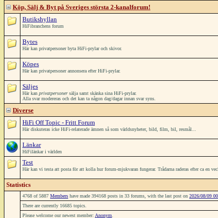
Köp, Sälj & Byt på Sveriges största 2-kanalforum!
Butikshyllan
HiFibranchens forum
Bytes
Här kan privatpersoner byta HiFi-prylar och skivor.
Köpes
Här kan privatpersoner annonsera efter HiFi-prylar.
Säljes
Här kan
privatpersoner
sälja samt skänka sina HiFi-prylar.
Alla svar modereras och det kan ta någon dag/dagar innan svar syns.
Diverse
HiFi Off Topic - Fritt Forum
Här diskuteras icke HiFi-relaterade ämnen så som världsnyheter, bild, film, bil, resmål...
Länkar
HiFilänkar i världen
Test
Här kan vi testa att posta för att kolla hur forum-mjukvaran fungerar. Trådarna raderas efter ca en ve
Statistics
4768 of 5887
Members
have made 394168 posts in 33 forums, with the last post on
2026/08/09 00
There are currently 16685 topics.
Please welcome our newest member:
Anonym
.