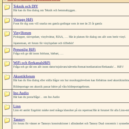
Teknik och DIY
Här kan du föra dialog om Teknik och hemmabyggen..
Vintage HiFi
Forat för dig som vill snacka om gamla godingar som är mer än 25 år gamla
Vinylforum
Pickupper, skivspelare, vinyltvättar, RIAA, .... Här är platsen för dialog om allt som berör vinyl.
Jajamensan, ett forum för vinylspelare och tillbehör!
Personlig HiFi
Fråga och ge råd inom hörlurar, bärbart, ....
WiFi och flerkanalsHiFi
Fråga och ge råd om allt inom dator/mjukvaru/nätverks/format/mediastation/flerkanals/... HiFi!
Akustikforum
Här kan du föra dialog eller ställa frågor om hur musikupplevelsen kan förbättras med akustikinrikt
Bildreportage om akustik passar bättre på våra bildreportageforum.
Ino Audio
Här kan du posta/fråga/... om Ino Audio
Linn
Linn ett anrikt Engelskt märke med många klassiker på sin repertoar.Här är forumet för alla Linn-ent
Tannoy
Ett forum för vänner av Tannoys konstruktioner i allmännhet och Tannoy Dual concentric i synnerh