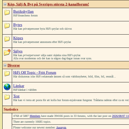
Köp, Sälj & Byt på Sveriges största 2-kanalforum!
Butikshyllan
HiFibranchens forum
Bytes
Här kan privatpersoner byta HiFi-prylar och skivor.
Köpes
Här kan privatpersoner annonsera efter HiFi-prylar.
Säljes
Här kan
privatpersoner
sälja samt skänka sina HiFi-prylar.
Alla svar modereras och det kan ta någon dag/dagar innan svar syns.
Diverse
HiFi Off Topic - Fritt Forum
Här diskuteras icke HiFi-relaterade ämnen så som världsnyheter, bild, film, bil, resmål...
Länkar
HiFilänkar i världen
Test
Här kan vi testa att posta för att kolla hur forum-mjukvaran fungerar. Trådarna raderas efter ca en ve
Statistics
4768 of 5887
Members
have made 394166 posts in 33 forums, with the last post on
2026/08/07 11
There are currently 16685 topics.
Please welcome our newest member:
Anonym
.