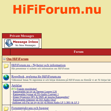
Private Messages
Forum
Om HiFiForum
HiFiForum.nu - Nyheter och information
Här presenterar vi nyheter och information om HiFiForum
Regelbok, reglerna för HiFiForum.nu
Välkomna! Innan Ni registrerar er och börjar diskutera på HiFiForum.nu föreslår vi att Ni börjar h
Artiklar
(8/5):
Franskt musikkalas!
-
Rannagarden tar sig an Tangent Lounge L26
-
Rannagarden lyssnar på TQ-Audio Compact 1
-
Klarar Dynavoice DF5 & DM5 att knocka Rannagarden?
-
Rannagarden klämmer på JAS-Audio Orsa?
-
Audionet och Pac tar sig en titt på Moon Audio LP 5.3RS & LP 3
Forummjukvara och buggar