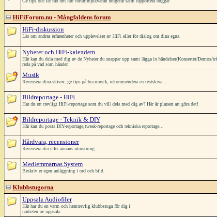
Ge tips och får råd om hur forummjukvaran fungerar samt rapportera buggar
HiFiForum.nu - Mångfaldens forum
HiFi-diskussion
Läs om andras erfarenheter och upplevelser av HiFi eller för dialog om dina egna.
Nyheter och HiFi-kalendern
Här kan du dela med dig av de Nyheter du snappar upp samt lägga in händelser(Konserter/Demos/träffar/
reda på vad som händer.
Musik
Recensera dina skivor, ge tips på bra musik, rekommendera en testskiva...
Bildreportage - HiFi
Har du ett trevligt HiFi-reportage som du vill dela med dig av? Här är platsen att göra det!
Bildreportage - Teknik & DIY
Här kan du posta DIY-reportage,tweak-reportage och tekniska reportage...
Hårdvara, recensioner
Recensera din eller annans utrustning
Medlemmarnas System
Beskriv er egen anläggning i ord och bild.
Klubbstugorna
Uppsala Audiofiler
Här har du en varm och hemtrevlig klubbstuga för dig i
närheten av uppsala.