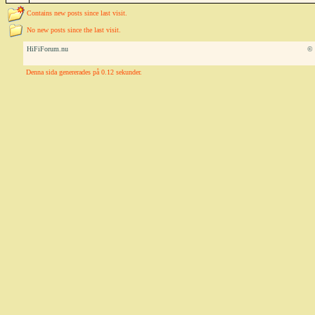
Contains new posts since last visit.
No new posts since the last visit.
HiFiForum.nu
© 
Denna sida genererades på 0.12 sekunder.