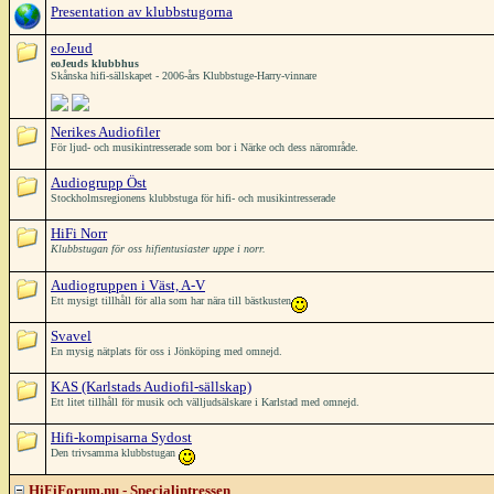
Presentation av klubbstugorna
eoJeud
eoJeuds klubbhus
Skånska hifi-sällskapet - 2006-års Klubbstuge-Harry-vinnare
Nerikes Audiofiler
För ljud- och musikintresserade som bor i Närke och dess närområde.
Audiogrupp Öst
Stockholmsregionens klubbstuga för hifi- och musikintresserade
HiFi Norr
Klubbstugan för oss hifientusiaster uppe i norr.
Audiogruppen i Väst, A-V
Ett mysigt tillhåll för alla som har nära till bästkusten
Svavel
En mysig nätplats för oss i Jönköping med omnejd.
KAS (Karlstads Audiofil-sällskap)
Ett litet tillhåll för musik och välljudsälskare i Karlstad med omnejd.
Hifi-kompisarna Sydost
Den trivsamma klubbstugan
HiFiForum.nu - Specialintressen