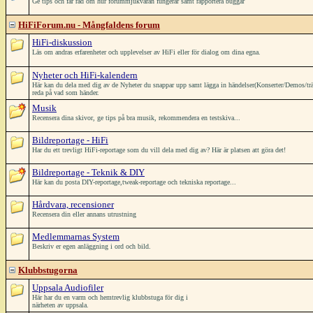
Ge tips och får råd om hur forummjukvaran fungerar samt rapportera buggar
HiFiForum.nu - Mångfaldens forum
HiFi-diskussion
Läs om andras erfarenheter och upplevelser av HiFi eller för dialog om dina egna.
Nyheter och HiFi-kalendern
Här kan du dela med dig av de Nyheter du snappar upp samt lägga in händelser(Konserter/Demos/träffar/
reda på vad som händer.
Musik
Recensera dina skivor, ge tips på bra musik, rekommendera en testskiva...
Bildreportage - HiFi
Har du ett trevligt HiFi-reportage som du vill dela med dig av? Här är platsen att göra det!
Bildreportage - Teknik & DIY
Här kan du posta DIY-reportage,tweak-reportage och tekniska reportage...
Hårdvara, recensioner
Recensera din eller annans utrustning
Medlemmarnas System
Beskriv er egen anläggning i ord och bild.
Klubbstugorna
Uppsala Audiofiler
Här har du en varm och hemtrevlig klubbstuga för dig i
närheten av uppsala.