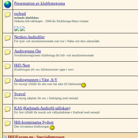
Presentation av klubbstugorna
eoJeud
eoJeuds klubbhus
Skånska hifi-sällskapet - 2006-års Klubbstuge-Harry-vinnare
Nerikes Audiofiler
För ljud- och musikintresserade som bor i Närke och dess närområde.
Audiogrupp Öst
Stockholmsregionens klubbstuga för hifi- och musikintresserade
HiFi Norr
Klubbstugan för oss hifientusiaster uppe i norr.
Audiogruppen i Väst, A-V
Ett mysigt tillhåll för alla som har nära till bästkusten
Svavel
En mysig nätplats för oss i Jönköping med omnejd.
KAS (Karlstads Audiofil-sällskap)
Ett litet tillhåll för musik och välljudsälskare i Karlstad med omnejd.
Hifi-kompisarna Sydost
Den trivsamma klubbstugan
HiFiForum.nu - Specialintressen