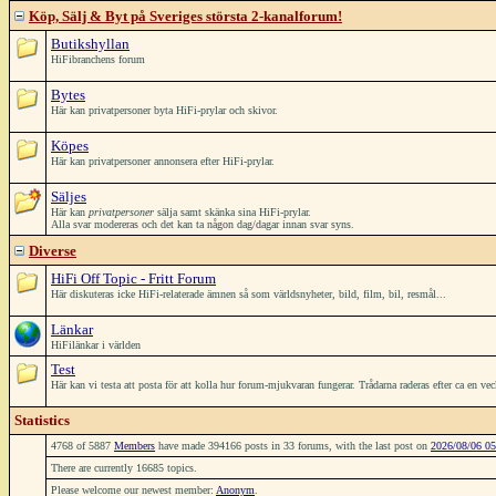
Köp, Sälj & Byt på Sveriges största 2-kanalforum!
Butikshyllan
HiFibranchens forum
Bytes
Här kan privatpersoner byta HiFi-prylar och skivor.
Köpes
Här kan privatpersoner annonsera efter HiFi-prylar.
Säljes
Här kan
privatpersoner
sälja samt skänka sina HiFi-prylar.
Alla svar modereras och det kan ta någon dag/dagar innan svar syns.
Diverse
HiFi Off Topic - Fritt Forum
Här diskuteras icke HiFi-relaterade ämnen så som världsnyheter, bild, film, bil, resmål...
Länkar
HiFilänkar i världen
Test
Här kan vi testa att posta för att kolla hur forum-mjukvaran fungerar. Trådarna raderas efter ca en ve
Statistics
4768 of 5887
Members
have made 394166 posts in 33 forums, with the last post on
2026/08/06 05
There are currently 16685 topics.
Please welcome our newest member:
Anonym
.