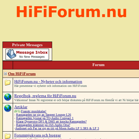
Private Messages
Forum
Om HiFiForum
HiFiForum.nu - Nyheter och information
Här presenterar vi nyheter och information om HiFiForum
Regelbok, reglerna för HiFiForum.nu
Välkomna! Innan Ni registrerar er och börjar diskutera på HiFiForum.nu föreslår vi att Ni börjar h
Artiklar
(8/5):
Franskt musikkalas!
-
Rannagarden tar sig an Tangent Lounge L26
-
Rannagarden lyssnar på TQ-Audio Compact 1
-
Klarar Dynavoice DF5 & DM5 att knocka Rannagarden?
-
Rannagarden klämmer på JAS-Audio Orsa?
-
Audionet och Pac tar sig en titt på Moon Audio LP 5.3RS & LP 3
Forummjukvara och buggar