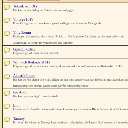
Teknik och DIY
Här kan du föra dialog om Teknik och hemmabyggen..
Vintage HiFi
Forat för dig som vill snacka om gamla godingar som är mer än 25 år gamla
Vinylforum
Pickupper, skivspelare, vinyltvättar, RIAA, .... Här är platsen för dialog om allt som berör vinyl.
Jajamensan, ett forum för vinylspelare och tillbehör!
Personlig HiFi
Fråga och ge råd inom hörlurar, bärbart, ....
WiFi och flerkanalsHiFi
Fråga och ge råd om allt inom dator/mjukvaru/nätverks/format/mediastation/flerkanals/... HiFi!
Akustikforum
Här kan du föra dialog eller ställa frågor om hur musikupplevelsen kan förbättras med akustikinrikt
Bildreportage om akustik passar bättre på våra bildreportageforum.
Ino Audio
Här kan du posta/fråga/... om Ino Audio
Linn
Linn ett anrikt Engelskt märke med många klassiker på sin repertoar.Här är forumet för alla Linn-ent
Tannoy
Ett forum för vänner av Tannoys konstruktioner i allmännhet och Tannoy Dual concentric i synnerh