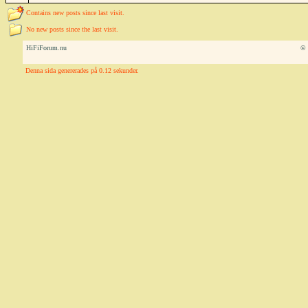
Contains new posts since last visit.
No new posts since the last visit.
HiFiForum.nu
© 
Denna sida genererades på 0.12 sekunder.