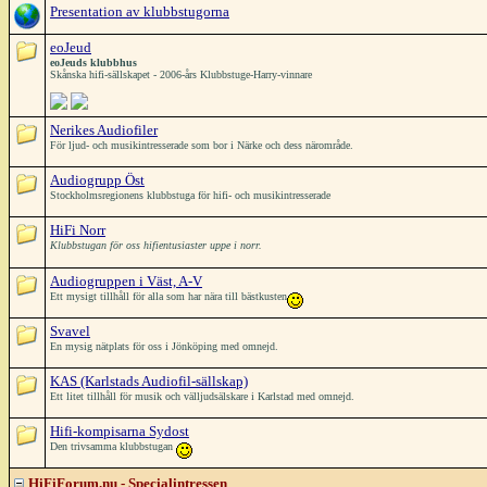
Presentation av klubbstugorna
eoJeud
eoJeuds klubbhus
Skånska hifi-sällskapet - 2006-års Klubbstuge-Harry-vinnare
Nerikes Audiofiler
För ljud- och musikintresserade som bor i Närke och dess närområde.
Audiogrupp Öst
Stockholmsregionens klubbstuga för hifi- och musikintresserade
HiFi Norr
Klubbstugan för oss hifientusiaster uppe i norr.
Audiogruppen i Väst, A-V
Ett mysigt tillhåll för alla som har nära till bästkusten
Svavel
En mysig nätplats för oss i Jönköping med omnejd.
KAS (Karlstads Audiofil-sällskap)
Ett litet tillhåll för musik och välljudsälskare i Karlstad med omnejd.
Hifi-kompisarna Sydost
Den trivsamma klubbstugan
HiFiForum.nu - Specialintressen