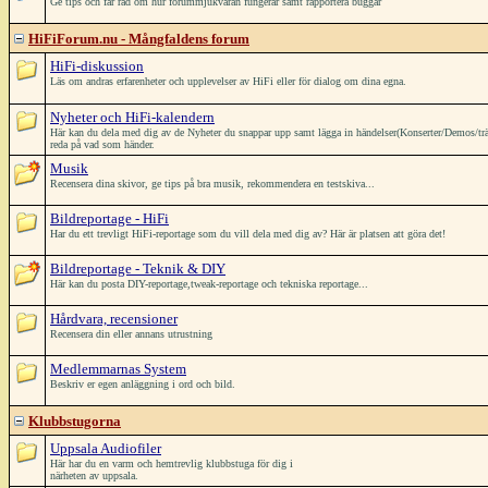
Ge tips och får råd om hur forummjukvaran fungerar samt rapportera buggar
HiFiForum.nu - Mångfaldens forum
HiFi-diskussion
Läs om andras erfarenheter och upplevelser av HiFi eller för dialog om dina egna.
Nyheter och HiFi-kalendern
Här kan du dela med dig av de Nyheter du snappar upp samt lägga in händelser(Konserter/Demos/träffar/
reda på vad som händer.
Musik
Recensera dina skivor, ge tips på bra musik, rekommendera en testskiva...
Bildreportage - HiFi
Har du ett trevligt HiFi-reportage som du vill dela med dig av? Här är platsen att göra det!
Bildreportage - Teknik & DIY
Här kan du posta DIY-reportage,tweak-reportage och tekniska reportage...
Hårdvara, recensioner
Recensera din eller annans utrustning
Medlemmarnas System
Beskriv er egen anläggning i ord och bild.
Klubbstugorna
Uppsala Audiofiler
Här har du en varm och hemtrevlig klubbstuga för dig i
närheten av uppsala.