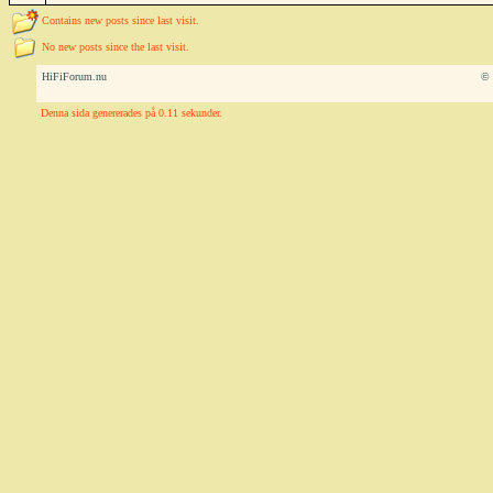
Contains new posts since last visit.
No new posts since the last visit.
HiFiForum.nu
© 
Denna sida genererades på 0.11 sekunder.