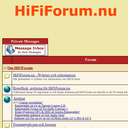
Private Messages
Forum
Om HiFiForum
HiFiForum.nu - Nyheter och information
Här presenterar vi nyheter och information om HiFiForum
Regelbok, reglerna för HiFiForum.nu
Välkomna! Innan Ni registrerar er och börjar diskutera på HiFiForum.nu föreslår vi att Ni börjar h
Artiklar
(8/5):
Franskt musikkalas!
-
Rannagarden tar sig an Tangent Lounge L26
-
Rannagarden lyssnar på TQ-Audio Compact 1
-
Klarar Dynavoice DF5 & DM5 att knocka Rannagarden?
-
Rannagarden klämmer på JAS-Audio Orsa?
-
Audionet och Pac tar sig en titt på Moon Audio LP 5.3RS & LP 3
Forummjukvara och buggar