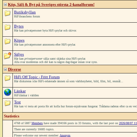
Köp, Sälj & Byt på Sveriges största 2-kanalforum!
Butikshyllan
HiFibranchens forum
Bytes
Här kan privatpersoner byta HiFi-prylar och skivor.
Köpes
Här kan privatpersoner annonsera efter HiFi-prylar.
Säljes
Här kan
privatpersoner
sälja samt skänka sina HiFi-prylar.
Alla svar modereras och det kan ta någon dag/dagar innan svar syns.
Diverse
HiFi Off Topic - Fritt Forum
Här diskuteras icke HiFi-relaterade ämnen så som världsnyheter, bild, film, bil, resmål...
Länkar
HiFilänkar i världen
Test
Här kan vi testa att posta för att kolla hur forum-mjukvaran fungerar. Trådarna raderas efter ca en ve
Statistics
4768 of 5887
Members
have made 394166 posts in 33 forums, with the last post on
2026/08/07 11
There are currently 16685 topics.
Please welcome our newest member:
Anonym
.