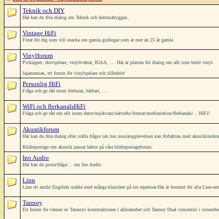
Teknik och DIY
Här kan du föra dialog om Teknik och hemmabyggen..
Vintage HiFi
Forat för dig som vill snacka om gamla godingar som är mer än 25 år gamla
Vinylforum
Pickupper, skivspelare, vinyltvättar, RIAA, .... Här är platsen för dialog om allt som berör vinyl.
Jajamensan, ett forum för vinylspelare och tillbehör!
Personlig HiFi
Fråga och ge råd inom hörlurar, bärbart, ....
WiFi och flerkanalsHiFi
Fråga och ge råd om allt inom dator/mjukvaru/nätverks/format/mediastation/flerkanals/... HiFi!
Akustikforum
Här kan du föra dialog eller ställa frågor om hur musikupplevelsen kan förbättras med akustikinrikt
Bildreportage om akustik passar bättre på våra bildreportageforum.
Ino Audio
Här kan du posta/fråga/... om Ino Audio
Linn
Linn ett anrikt Engelskt märke med många klassiker på sin repertoar.Här är forumet för alla Linn-ent
Tannoy
Ett forum för vänner av Tannoys konstruktioner i allmännhet och Tannoy Dual concentric i synnerh