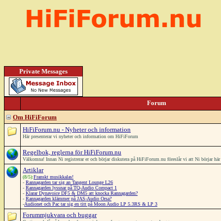
Private Messages
Forum
Om HiFiForum
HiFiForum.nu - Nyheter och information
Här presenterar vi nyheter och information om HiFiForum
Regelbok, reglerna för HiFiForum.nu
Välkomna! Innan Ni registrerar er och börjar diskutera på HiFiForum.nu föreslår vi att Ni börjar h
Artiklar
(8/5):
Franskt musikkalas!
-
Rannagarden tar sig an Tangent Lounge L26
-
Rannagarden lyssnar på TQ-Audio Compact 1
-
Klarar Dynavoice DF5 & DM5 att knocka Rannagarden?
-
Rannagarden klämmer på JAS-Audio Orsa?
-
Audionet och Pac tar sig en titt på Moon Audio LP 5.3RS & LP 3
Forummjukvara och buggar