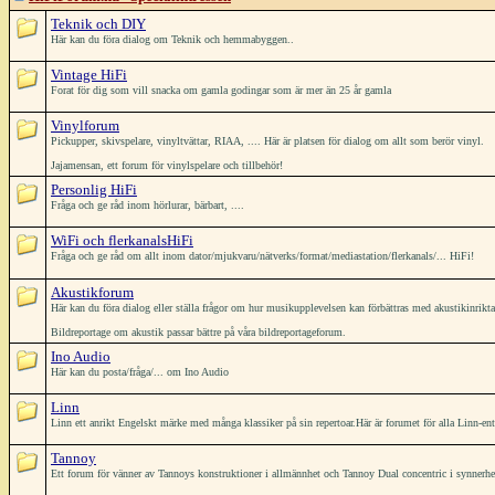
Teknik och DIY
Här kan du föra dialog om Teknik och hemmabyggen..
Vintage HiFi
Forat för dig som vill snacka om gamla godingar som är mer än 25 år gamla
Vinylforum
Pickupper, skivspelare, vinyltvättar, RIAA, .... Här är platsen för dialog om allt som berör vinyl.
Jajamensan, ett forum för vinylspelare och tillbehör!
Personlig HiFi
Fråga och ge råd inom hörlurar, bärbart, ....
WiFi och flerkanalsHiFi
Fråga och ge råd om allt inom dator/mjukvaru/nätverks/format/mediastation/flerkanals/... HiFi!
Akustikforum
Här kan du föra dialog eller ställa frågor om hur musikupplevelsen kan förbättras med akustikinrikt
Bildreportage om akustik passar bättre på våra bildreportageforum.
Ino Audio
Här kan du posta/fråga/... om Ino Audio
Linn
Linn ett anrikt Engelskt märke med många klassiker på sin repertoar.Här är forumet för alla Linn-ent
Tannoy
Ett forum för vänner av Tannoys konstruktioner i allmännhet och Tannoy Dual concentric i synnerh