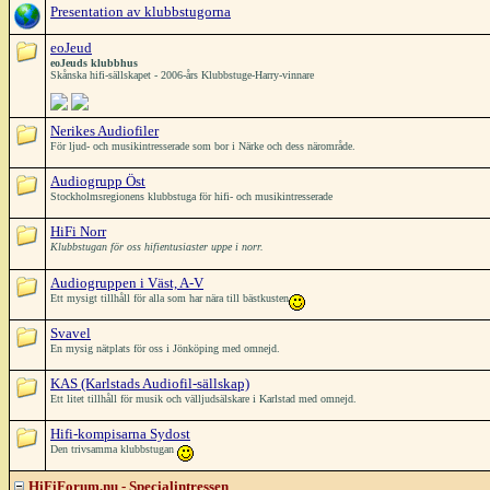
Presentation av klubbstugorna
eoJeud
eoJeuds klubbhus
Skånska hifi-sällskapet - 2006-års Klubbstuge-Harry-vinnare
Nerikes Audiofiler
För ljud- och musikintresserade som bor i Närke och dess närområde.
Audiogrupp Öst
Stockholmsregionens klubbstuga för hifi- och musikintresserade
HiFi Norr
Klubbstugan för oss hifientusiaster uppe i norr.
Audiogruppen i Väst, A-V
Ett mysigt tillhåll för alla som har nära till bästkusten
Svavel
En mysig nätplats för oss i Jönköping med omnejd.
KAS (Karlstads Audiofil-sällskap)
Ett litet tillhåll för musik och välljudsälskare i Karlstad med omnejd.
Hifi-kompisarna Sydost
Den trivsamma klubbstugan
HiFiForum.nu - Specialintressen