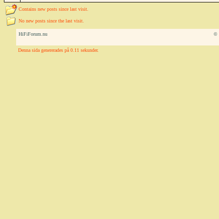
Contains new posts since last visit.
No new posts since the last visit.
HiFiForum.nu
© 
Denna sida genererades på 0.11 sekunder.