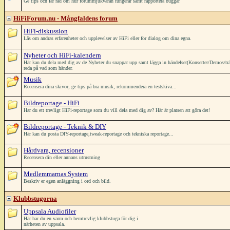
Ge tips och får råd om hur forummjukvaran fungerar samt rapportera buggar
HiFiForum.nu - Mångfaldens forum
HiFi-diskussion
Läs om andras erfarenheter och upplevelser av HiFi eller för dialog om dina egna.
Nyheter och HiFi-kalendern
Här kan du dela med dig av de Nyheter du snappar upp samt lägga in händelser(Konserter/Demos/träffar/
reda på vad som händer.
Musik
Recensera dina skivor, ge tips på bra musik, rekommendera en testskiva...
Bildreportage - HiFi
Har du ett trevligt HiFi-reportage som du vill dela med dig av? Här är platsen att göra det!
Bildreportage - Teknik & DIY
Här kan du posta DIY-reportage,tweak-reportage och tekniska reportage...
Hårdvara, recensioner
Recensera din eller annans utrustning
Medlemmarnas System
Beskriv er egen anläggning i ord och bild.
Klubbstugorna
Uppsala Audiofiler
Här har du en varm och hemtrevlig klubbstuga för dig i
närheten av uppsala.