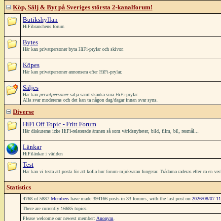
Köp, Sälj & Byt på Sveriges största 2-kanalforum!
Butikshyllan
HiFibranchens forum
Bytes
Här kan privatpersoner byta HiFi-prylar och skivor.
Köpes
Här kan privatpersoner annonsera efter HiFi-prylar.
Säljes
Här kan
privatpersoner
sälja samt skänka sina HiFi-prylar.
Alla svar modereras och det kan ta någon dag/dagar innan svar syns.
Diverse
HiFi Off Topic - Fritt Forum
Här diskuteras icke HiFi-relaterade ämnen så som världsnyheter, bild, film, bil, resmål...
Länkar
HiFilänkar i världen
Test
Här kan vi testa att posta för att kolla hur forum-mjukvaran fungerar. Trådarna raderas efter ca en ve
Statistics
4768 of 5887
Members
have made 394166 posts in 33 forums, with the last post on
2026/08/07 11
There are currently 16685 topics.
Please welcome our newest member:
Anonym
.