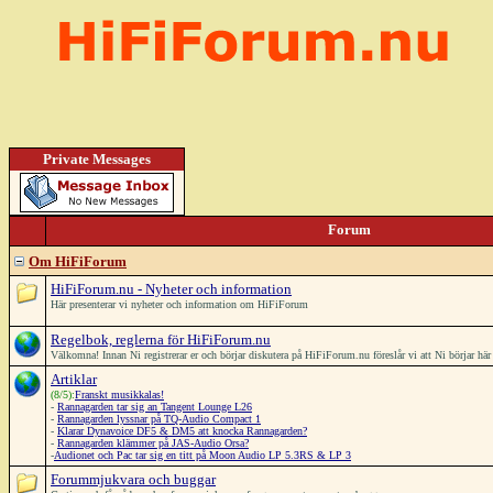
Private Messages
Forum
Om HiFiForum
HiFiForum.nu - Nyheter och information
Här presenterar vi nyheter och information om HiFiForum
Regelbok, reglerna för HiFiForum.nu
Välkomna! Innan Ni registrerar er och börjar diskutera på HiFiForum.nu föreslår vi att Ni börjar h
Artiklar
(8/5):
Franskt musikkalas!
-
Rannagarden tar sig an Tangent Lounge L26
-
Rannagarden lyssnar på TQ-Audio Compact 1
-
Klarar Dynavoice DF5 & DM5 att knocka Rannagarden?
-
Rannagarden klämmer på JAS-Audio Orsa?
-
Audionet och Pac tar sig en titt på Moon Audio LP 5.3RS & LP 3
Forummjukvara och buggar