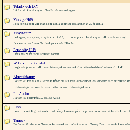
Teknik och DIY
Här kan du föra dialog om Teknik och hemmabyggen..
Vintage HiFi
Forat för dig som vill snacka om gamla godingar som är mer än 25 år gamla
Vinylforum
Pickupper, skivspelare, vinyltvättar, RIAA, .... Här är platsen för dialog om allt som berör vinyl.
Jajamensan, ett forum för vinylspelare och tillbehör!
Personlig HiFi
Fråga och ge råd inom hörlurar, bärbart, ....
WiFi och flerkanalsHiFi
Fråga och ge råd om allt inom dator/mjukvaru/nätverks/format/mediastation/flerkanals/... HiFi!
Akustikforum
Här kan du föra dialog eller ställa frågor om hur musikupplevelsen kan förbättras med akustikinrikt
Bildreportage om akustik passar bättre på våra bildreportageforum.
Ino Audio
Här kan du posta/fråga/... om Ino Audio
Linn
Linn ett anrikt Engelskt märke med många klassiker på sin repertoar.Här är forumet för alla Linn-ent
Tannoy
Ett forum för vänner av Tannoys konstruktioner i allmännhet och Tannoy Dual concentric i synnerh