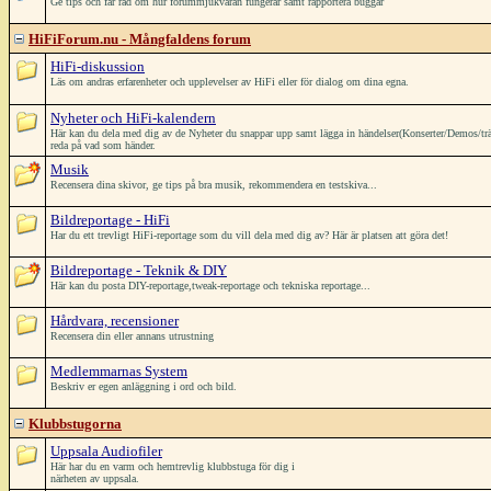
Ge tips och får råd om hur forummjukvaran fungerar samt rapportera buggar
HiFiForum.nu - Mångfaldens forum
HiFi-diskussion
Läs om andras erfarenheter och upplevelser av HiFi eller för dialog om dina egna.
Nyheter och HiFi-kalendern
Här kan du dela med dig av de Nyheter du snappar upp samt lägga in händelser(Konserter/Demos/träffar/
reda på vad som händer.
Musik
Recensera dina skivor, ge tips på bra musik, rekommendera en testskiva...
Bildreportage - HiFi
Har du ett trevligt HiFi-reportage som du vill dela med dig av? Här är platsen att göra det!
Bildreportage - Teknik & DIY
Här kan du posta DIY-reportage,tweak-reportage och tekniska reportage...
Hårdvara, recensioner
Recensera din eller annans utrustning
Medlemmarnas System
Beskriv er egen anläggning i ord och bild.
Klubbstugorna
Uppsala Audiofiler
Här har du en varm och hemtrevlig klubbstuga för dig i
närheten av uppsala.