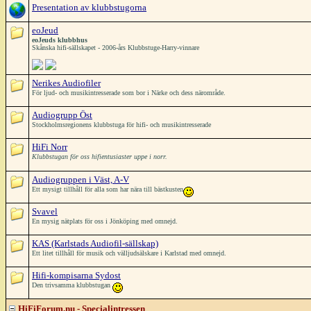
Presentation av klubbstugorna
eoJeud
eoJeuds klubbhus
Skånska hifi-sällskapet - 2006-års Klubbstuge-Harry-vinnare
Nerikes Audiofiler
För ljud- och musikintresserade som bor i Närke och dess närområde.
Audiogrupp Öst
Stockholmsregionens klubbstuga för hifi- och musikintresserade
HiFi Norr
Klubbstugan för oss hifientusiaster uppe i norr.
Audiogruppen i Väst, A-V
Ett mysigt tillhåll för alla som har nära till bästkusten
Svavel
En mysig nätplats för oss i Jönköping med omnejd.
KAS (Karlstads Audiofil-sällskap)
Ett litet tillhåll för musik och välljudsälskare i Karlstad med omnejd.
Hifi-kompisarna Sydost
Den trivsamma klubbstugan
HiFiForum.nu - Specialintressen