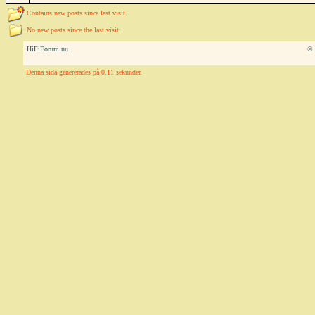
Contains new posts since last visit.
No new posts since the last visit.
HiFiForum.nu
© 
Denna sida genererades på 0.11 sekunder.