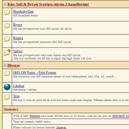
Köp, Sälj & Byt på Sveriges största 2-kanalforum!
Butikshyllan
HiFibranchens forum
Bytes
Här kan privatpersoner byta HiFi-prylar och skivor.
Köpes
Här kan privatpersoner annonsera efter HiFi-prylar.
Säljes
Här kan
privatpersoner
sälja samt skänka sina HiFi-prylar.
Alla svar modereras och det kan ta någon dag/dagar innan svar syns.
Diverse
HiFi Off Topic - Fritt Forum
Här diskuteras icke HiFi-relaterade ämnen så som världsnyheter, bild, film, bil, resmål...
Länkar
HiFilänkar i världen
Test
Här kan vi testa att posta för att kolla hur forum-mjukvaran fungerar. Trådarna raderas efter ca en ve
Statistics
4768 of 5887
Members
have made 394166 posts in 33 forums, with the last post on
2026/08/07 11
There are currently 16685 topics.
Please welcome our newest member:
Anonym
.