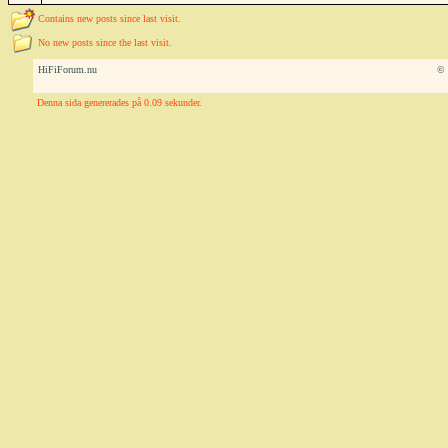
Contains new posts since last visit.
No new posts since the last visit.
HiFiForum.nu
© 
Denna sida genererades på 0.09 sekunder.