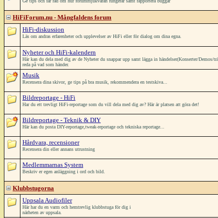
Ge tips och får råd om hur forummjukvaran fungerar samt rapportera buggar
HiFiForum.nu - Mångfaldens forum
HiFi-diskussion
Läs om andras erfarenheter och upplevelser av HiFi eller för dialog om dina egna.
Nyheter och HiFi-kalendern
Här kan du dela med dig av de Nyheter du snappar upp samt lägga in händelser(Konserter/Demos/träffar/
reda på vad som händer.
Musik
Recensera dina skivor, ge tips på bra musik, rekommendera en testskiva...
Bildreportage - HiFi
Har du ett trevligt HiFi-reportage som du vill dela med dig av? Här är platsen att göra det!
Bildreportage - Teknik & DIY
Här kan du posta DIY-reportage,tweak-reportage och tekniska reportage...
Hårdvara, recensioner
Recensera din eller annans utrustning
Medlemmarnas System
Beskriv er egen anläggning i ord och bild.
Klubbstugorna
Uppsala Audiofiler
Här har du en varm och hemtrevlig klubbstuga för dig i
närheten av uppsala.