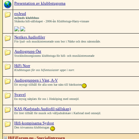
Presentation av klubbstugorna
eoJeud
eoJeuds klubbhus
Skånska hifi-sällskapet - 2006-års Klubbstuge-Harry-vinnare
Nerikes Audiofiler
För ljud- och musikintresserade som bor i Närke och dess närområde.
Audiogrupp Öst
Stockholmsregionens klubbstuga för hifi- och musikintresserade
HiFi Norr
Klubbstugan för oss hifientusiaster uppe i norr.
Audiogruppen i Väst, A-V
Ett mysigt tillhåll för alla som har nära till bästkusten
Svavel
En mysig nätplats för oss i Jönköping med omnejd.
KAS (Karlstads Audiofil-sällskap)
Ett litet tillhåll för musik och välljudsälskare i Karlstad med omnejd.
Hifi-kompisarna Sydost
Den trivsamma klubbstugan
HiFiForum.nu - Specialintressen