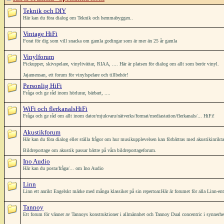
Teknik och DIY
Här kan du föra dialog om Teknik och hemmabyggen..
Vintage HiFi
Forat för dig som vill snacka om gamla godingar som är mer än 25 år gamla
Vinylforum
Pickupper, skivspelare, vinyltvättar, RIAA, .... Här är platsen för dialog om allt som berör vinyl.
Jajamensan, ett forum för vinylspelare och tillbehör!
Personlig HiFi
Fråga och ge råd inom hörlurar, bärbart, ....
WiFi och flerkanalsHiFi
Fråga och ge råd om allt inom dator/mjukvaru/nätverks/format/mediastation/flerkanals/... HiFi!
Akustikforum
Här kan du föra dialog eller ställa frågor om hur musikupplevelsen kan förbättras med akustikinrikt
Bildreportage om akustik passar bättre på våra bildreportageforum.
Ino Audio
Här kan du posta/fråga/... om Ino Audio
Linn
Linn ett anrikt Engelskt märke med många klassiker på sin repertoar.Här är forumet för alla Linn-ent
Tannoy
Ett forum för vänner av Tannoys konstruktioner i allmännhet och Tannoy Dual concentric i synnerh