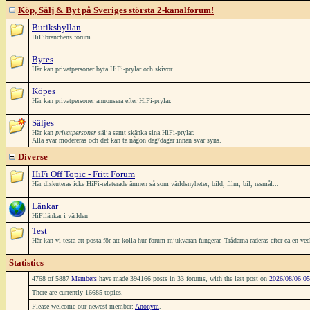
Köp, Sälj & Byt på Sveriges största 2-kanalforum!
Butikshyllan
HiFibranchens forum
Bytes
Här kan privatpersoner byta HiFi-prylar och skivor.
Köpes
Här kan privatpersoner annonsera efter HiFi-prylar.
Säljes
Här kan
privatpersoner
sälja samt skänka sina HiFi-prylar.
Alla svar modereras och det kan ta någon dag/dagar innan svar syns.
Diverse
HiFi Off Topic - Fritt Forum
Här diskuteras icke HiFi-relaterade ämnen så som världsnyheter, bild, film, bil, resmål...
Länkar
HiFilänkar i världen
Test
Här kan vi testa att posta för att kolla hur forum-mjukvaran fungerar. Trådarna raderas efter ca en ve
Statistics
4768 of 5887
Members
have made 394166 posts in 33 forums, with the last post on
2026/08/06 05
There are currently 16685 topics.
Please welcome our newest member:
Anonym
.