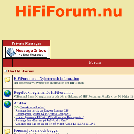
Private Messages
Forum
Om HiFiForum
HiFiForum.nu - Nyheter och information
Här presenterar vi nyheter och information om HiFiForum
Regelbok, reglerna för HiFiForum.nu
Välkomna! Innan Ni registrerar er och börjar diskutera på HiFiForum.nu föreslår vi att Ni börjar h
Artiklar
(8/5):
Franskt musikkalas!
-
Rannagarden tar sig an Tangent Lounge L26
-
Rannagarden lyssnar på TQ-Audio Compact 1
-
Klarar Dynavoice DF5 & DM5 att knocka Rannagarden?
-
Rannagarden klämmer på JAS-Audio Orsa?
-
Audionet och Pac tar sig en titt på Moon Audio LP 5.3RS & LP 3
Forummjukvara och buggar