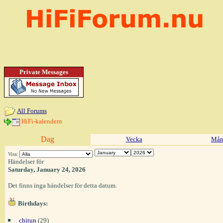
Private Messages
All Forums
HiFi-kalendern
Dag
Vecka
Mån
Visa:
Händelser för
Saturday, January 24, 2026
Det finns inga händelser för detta datum.
Birthdays:
chitun
(29)