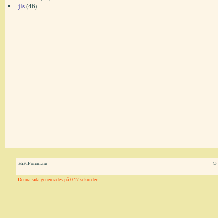
jls
(46)
HiFiForum.nu
© 
Denna sida genererades på 0.17 sekunder.