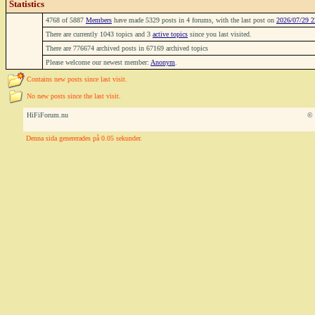
Statistics
4768 of 5887
Members
have made 5329 posts in 4 forums, with the last post on
2026/07/29 2
There are currently 1043 topics and 3
active topics
since you last visited.
There are 776674 archived posts in 67169 archived topics
Please welcome our newest member:
Anonym
.
Contains new posts since last visit.
No new posts since the last visit.
HiFiForum.nu
© 
Denna sida genererades på 0.05 sekunder.