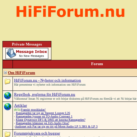
Private Messages
Forum
Om HiFiForum
HiFiForum.nu - Nyheter och information
Här presenterar vi nyheter och information om HiFiForum
Regelbok, reglerna för HiFiForum.nu
Välkomna! Innan Ni registrerar er och börjar diskutera på HiFiForum.nu föreslår vi att Ni börjar h
Artiklar
(8/5):
Franskt musikkalas!
-
Rannagarden tar sig an Tangent Lounge L26
-
Rannagarden lyssnar på TQ-Audio Compact 1
-
Klarar Dynavoice DF5 & DM5 att knocka Rannagarden?
-
Rannagarden klämmer på JAS-Audio Orsa?
-
Audionet och Pac tar sig en titt på Moon Audio LP 5.3RS & LP 3
Forummjukvara och buggar