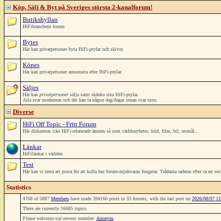
Köp, Sälj & Byt på Sveriges största 2-kanalforum!
Butikshyllan
HiFibranchens forum
Bytes
Här kan privatpersoner byta HiFi-prylar och skivor.
Köpes
Här kan privatpersoner annonsera efter HiFi-prylar.
Säljes
Här kan
privatpersoner
sälja samt skänka sina HiFi-prylar.
Alla svar modereras och det kan ta någon dag/dagar innan svar syns.
Diverse
HiFi Off Topic - Fritt Forum
Här diskuteras icke HiFi-relaterade ämnen så som världsnyheter, bild, film, bil, resmål...
Länkar
HiFilänkar i världen
Test
Här kan vi testa att posta för att kolla hur forum-mjukvaran fungerar. Trådarna raderas efter ca en ve
Statistics
4768 of 5887
Members
have made 394166 posts in 33 forums, with the last post on
2026/08/07 11
There are currently 16685 topics.
Please welcome our newest member:
Anonym
.