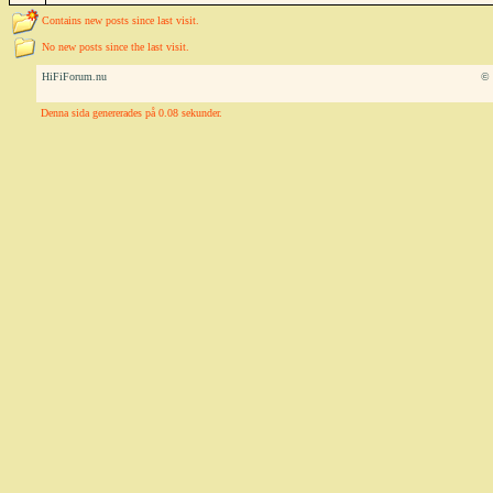
Contains new posts since last visit.
No new posts since the last visit.
HiFiForum.nu
© 
Denna sida genererades på 0.08 sekunder.