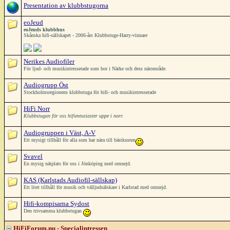
Presentation av klubbstugorna
eoJeud
eoJeuds klubbhus
Skånska hifi-sällskapet - 2006-års Klubbstuge-Harry-vinnare
Nerikes Audiofiler
För ljud- och musikintresserade som bor i Närke och dess närområde.
Audiogrupp Öst
Stockholmsregionens klubbstuga för hifi- och musikintresserade
HiFi Norr
Klubbstugan för oss hifientusiaster uppe i norr.
Audiogruppen i Väst, A-V
Ett mysigt tillhåll för alla som har nära till bästkusten
Svavel
En mysig nätplats för oss i Jönköping med omnejd.
KAS (Karlstads Audiofil-sällskap)
Ett litet tillhåll för musik och välljudsälskare i Karlstad med omnejd.
Hifi-kompisarna Sydost
Den trivsamma klubbstugan
HiFiForum.nu - Specialintressen