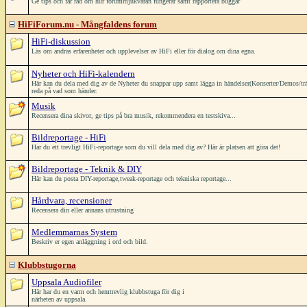
Ge tips och får råd om hur forummjukvaran fungerar samt rapportera buggar
HiFiForum.nu - Mångfaldens forum
HiFi-diskussion
Läs om andras erfarenheter och upplevelser av HiFi eller för dialog om dina egna.
Nyheter och HiFi-kalendern
Här kan du dela med dig av de Nyheter du snappar upp samt lägga in händelser(Konserter/Demos/träffar/
reda på vad som händer.
Musik
Recensera dina skivor, ge tips på bra musik, rekommendera en testskiva...
Bildreportage - HiFi
Har du ett trevligt HiFi-reportage som du vill dela med dig av? Här är platsen att göra det!
Bildreportage - Teknik & DIY
Här kan du posta DIY-reportage,tweak-reportage och tekniska reportage...
Hårdvara, recensioner
Recensera din eller annans utrustning
Medlemmarnas System
Beskriv er egen anläggning i ord och bild.
Klubbstugorna
Uppsala Audiofiler
Här har du en varm och hemtrevlig klubbstuga för dig i
närheten av uppsala.