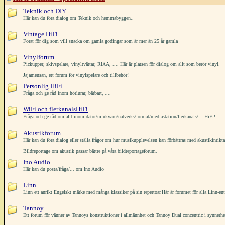
Teknik och DIY
Här kan du föra dialog om Teknik och hemmabyggen..
Vintage HiFi
Forat för dig som vill snacka om gamla godingar som är mer än 25 år gamla
Vinylforum
Pickupper, skivspelare, vinyltvättar, RIAA, .... Här är platsen för dialog om allt som berör vinyl.
Jajamensan, ett forum för vinylspelare och tillbehör!
Personlig HiFi
Fråga och ge råd inom hörlurar, bärbart, ....
WiFi och flerkanalsHiFi
Fråga och ge råd om allt inom dator/mjukvaru/nätverks/format/mediastation/flerkanals/... HiFi!
Akustikforum
Här kan du föra dialog eller ställa frågor om hur musikupplevelsen kan förbättras med akustikinrikt
Bildreportage om akustik passar bättre på våra bildreportageforum.
Ino Audio
Här kan du posta/fråga/... om Ino Audio
Linn
Linn ett anrikt Engelskt märke med många klassiker på sin repertoar.Här är forumet för alla Linn-ent
Tannoy
Ett forum för vänner av Tannoys konstruktioner i allmännhet och Tannoy Dual concentric i synnerh