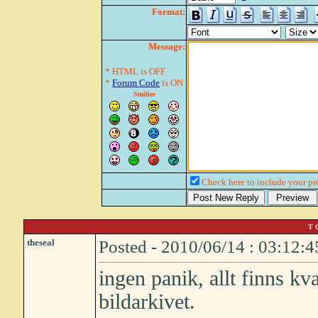
Format:
Message:
* HTML is OFF
*
Forum Code
is ON
Smilies
Check here to include your pro
T 
theseal
Posted - 2010/06/14 : 03:12:4
ingen panik, allt finns kv
bildarkivet.