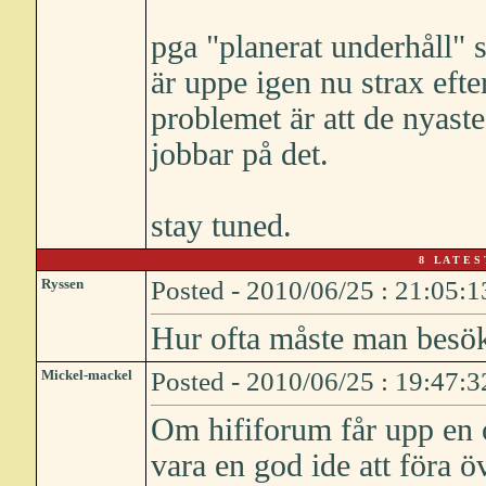
pga "planerat underhåll" s
är uppe igen nu strax eft
problemet är att de nyaste
jobbar på det.
stay tuned.
8 L A T E S 
Ryssen
Posted - 2010/06/25 : 21:05:1
Hur ofta måste man besöka
Mickel-mackel
Posted - 2010/06/25 : 19:47:3
Om hififorum får upp en o
vara en god ide att föra ö