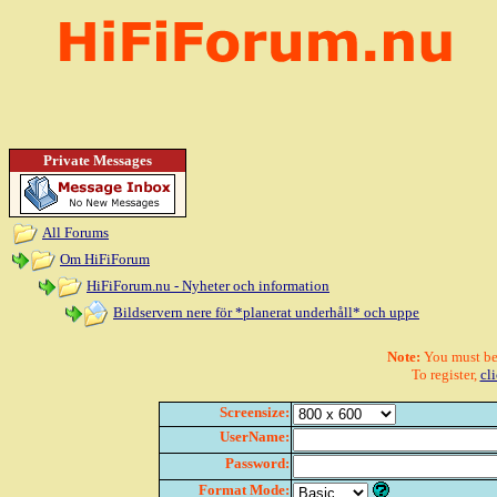
Private Messages
All Forums
Om HiFiForum
HiFiForum.nu - Nyheter och information
Bildservern nere för *planerat underhåll* och uppe
Note:
You must be r
To register,
cl
Screensize:
UserName:
Password:
Format Mode: