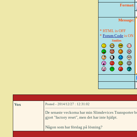
Format:
Message:
* HTML is OFF
*
Forum Code
is ON
Smilies
Vox
Posted - 2014/12/27 : 12:31:02
De senaste veckorna har min Slimdevices Transporter börja
gjort "factory reset", men det har inte hjälpt.
Någon som har förslag på lösning?