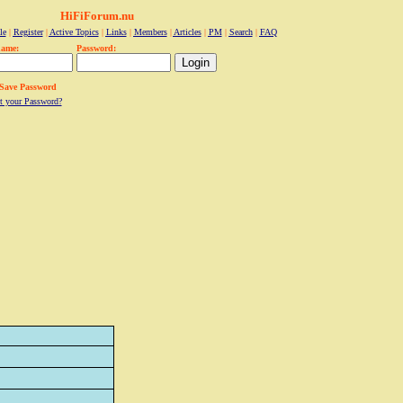
HiFiForum.nu
le
|
Register
|
Active Topics
|
Links
|
Members
|
Articles
|
PM
|
Search
|
FAQ
name:
Password:
Save Password
t your Password?