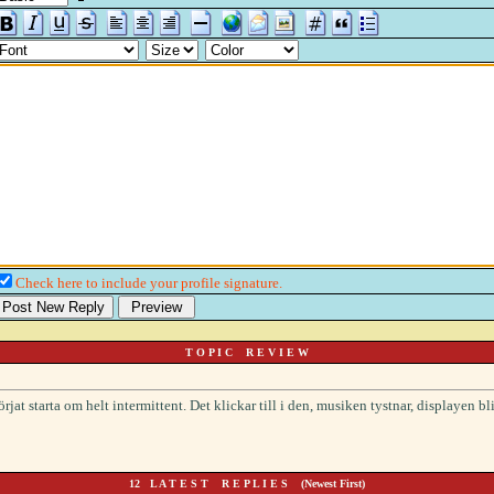
Check here to include your profile signature.
T O P I C R E V I E W
t starta om helt intermittent. Det klickar till i den, musiken tystnar, displayen bli
12 L A T E S T R E P L I E S (Newest First)