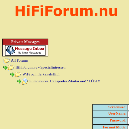
Private Messages
All Forums
HiFiForum.nu - Specialintressen
WiFi och flerkanalsHiFi
Slimdevices Transporter -Startar om!? LÖST!!
Screensize:
UserName:
Password:
Format Mode: