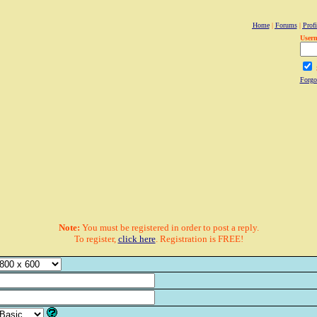
Home
|
Forums
|
Profi
User
Forgo
Note:
You must be registered in order to post a reply.
To register,
click here
. Registration is FREE!