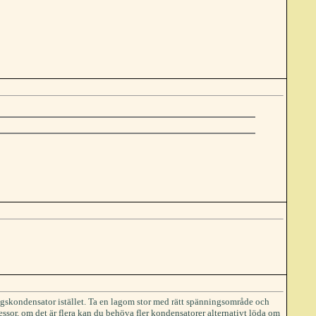
ngskondensator istället. Ta en lagom stor med rätt spänningsområde och
ocessor, om det är flera kan du behöva fler kondensatorer alternativt löda om