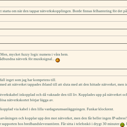
tt starta om när den tappar nätverkskopplingen. Borde finnas felhantering för det p
m? Men, mycket fuzzy logic numera i våra hem.
trådbundna nätverk för musiksignal...
fall inget som jag har kompetens till.
med att nätverket tappades ibland till att sluta med att den hittade nätverket, men
ätverkskabel inkopplad och då vaknade den till liv. Kopplades upp på nätverket och
dlösa nätverkskortet börjar lägga av.
inkopplad via kabel i den lilla vardagsrumsanläggningen. Funkar klockrent.
arvåningen och kopplar upp den mot nätverket, men den får heller ingen IP-adress
r supporten hos bredbandsleverantören. Får sitta i telefonkö i drygt 30 minuter
.