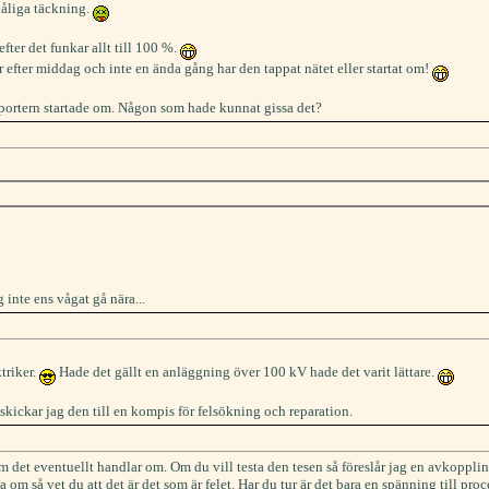
dåliga täckning.
fter det funkar allt till 100 %.
 efter middag och inte en ända gång har den tappat nätet eller startat om!
sportern startade om. Någon som hade kunnat gissa det?
inte ens vågat gå nära...
triker.
Hade det gällt en anläggning över 100 kV hade det varit lättare.
 skickar jag den till en kompis för felsökning och reparation.
 det eventuellt handlar om. Om du vill testa den tesen så föreslår jag en avkoppli
a om så vet du att det är det som är felet. Har du tur är det bara en spänning till pr