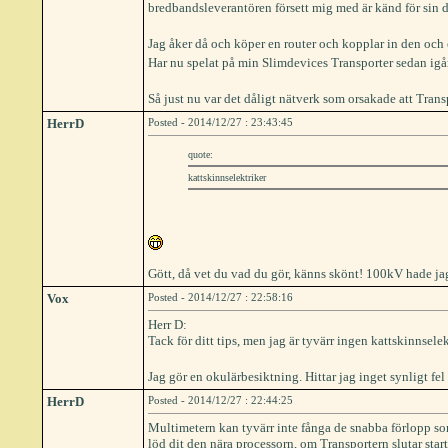
bredbandsleverantören försett mig med är känd för sin 
Jag åker då och köper en router och kopplar in den och e
Har nu spelat på min Slimdevices Transporter sedan igår
Så just nu var det dåligt nätverk som orsakade att Tran
HerrD
Posted - 2014/12/27 : 23:43:45
quote:
kattskinnselektriker
Gött, då vet du vad du gör, känns skönt! 100kV hade jag 
Vox
Posted - 2014/12/27 : 22:58:16
Herr D:
Tack för ditt tips, men jag är tyvärr ingen kattskinnselek
Jag gör en okulärbesiktning. Hittar jag inget synligt fel
HerrD
Posted - 2014/12/27 : 22:44:25
Multimetern kan tyvärr inte fånga de snabba förlopp som
löd dit den nära processorn, om Transportern slutar start