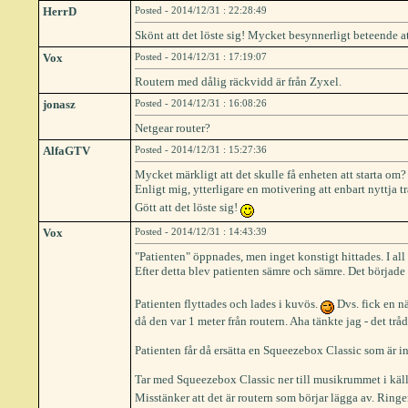
HerrD
Posted - 2014/12/31 : 22:28:49
Skönt att det löste sig! Mycket besynnerligt beteende a
Vox
Posted - 2014/12/31 : 17:19:07
Routern med dålig räckvidd är från Zyxel.
jonasz
Posted - 2014/12/31 : 16:08:26
Netgear router?
AlfaGTV
Posted - 2014/12/31 : 15:27:36
Mycket märkligt att det skulle få enheten att starta o
Enligt mig, ytterligare en motivering att enbart nyttja 
Gött att det löste sig!
Vox
Posted - 2014/12/31 : 14:43:39
"Patienten" öppnades, men inget konstigt hittades. I all 
Efter detta blev patienten sämre och sämre. Det började 
Patienten flyttades och lades i kuvös.
Dvs. fick en n
då den var 1 meter från routern. Aha tänkte jag - det trå
Patienten får då ersätta en Squeezebox Classic som är 
Tar med Squeezebox Classic ner till musikrummet i käll
Misstänker att det är routern som börjar lägga av. Ringe