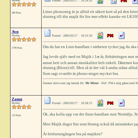
Posted - 2005/03/17 : 10:24:35
Member
Linns phonosteg är ju alltid ett säkert kort så på den bi
586 Posts
slutsteg till din majik för lite mer effekt kanske ett LK100
Ayn
Posted - 2005/03/17 : 10:31:59
Member
Om du har en Linn-handlare i närheten tycker jag du ska 
2799 Posts
Jag levde själv med en Majik i 1œ år, förbättringen mot 
annat bett och annan musikalitet helt enkelt. Däremot kund
slutsteg (Klout) till. Men så är det väl å andra sidan alltid
Som sagt ovanför är phono-steget mycket bra.
Senaste skiva som jag fastnat för:
Mr Mister
-
Pull
. PM:a mig gärna med fle
Zamn
Posted - 2005/03/17 : 16:58:15
Member
Ok, ska kolla upp var det finns handlare runt Norrtälje, 
133 Posts
Men Majik duger fint som försteg också då misstänker jag 
Är hörlursutgången bra på majiken?