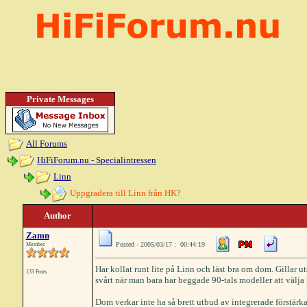
Private Messages
All Forums
HiFiForum.nu - Specialintressen
Linn
Uppgradera till Linn från HK?
Author
Zamn
Posted - 2005/03/17 : 00:44:19
Member
Har kollat runt lite på Linn och läst bra om dom. Gillar u
133 Posts
svårt när man bara har beggade 90-tals modeller att välja 
Dom verkar inte ha så brett utbud av integrerade förstärka