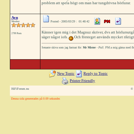
problem att spela högt om man har tungdrivna hörlurar.
Ayn
Posted - 2005/03/29 : 01:48:42
Member
Känner igen mig i det Magnuz skriver, dvs att hörlursut
2799 Posts
säger något iofs.
Och försteget används mycket riktigt 
Senaste skiva som jag fastnat för:
Mr Mister
-
Pull
. PM:a mig gärna med fle
New Topic
Reply to Topic
Printer Friendly
HiFiForum.nu
© 
Denna sida genererades på 0.09 sekunder.