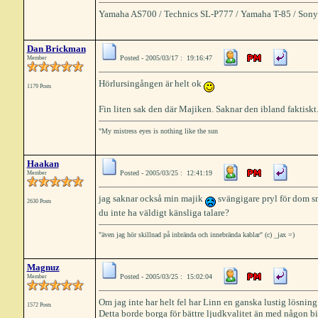
Yamaha AS700 / Technics SL-P777 / Yamaha T-85 / Sony
Dan Brickman
Posted - 2005/03/17 : 19:16:47
Member
Hörlursingången är helt ok
1179 Posts
Fin liten sak den där Majiken. Saknar den ibland faktiskt
"My mistress eyes is nothing like the sun
Haakan
Posted - 2005/03/25 : 12:41:19
Member
jag saknar också min majik
svängigare pryl för dom s
2630 Posts
du inte ha väldigt känsliga talare?
"även jag hör skillnad på inbrända och innebrända kablar" (c) _jax =)
Magnuz
Posted - 2005/03/25 : 15:02:04
Member
Om jag inte har helt fel har Linn en ganska lustig lösning
1572 Posts
Detta borde borga för bättre ljudkvalitet än med någon bil