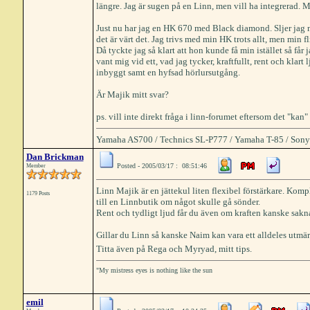
längre. Jag är sugen på en Linn, men vill ha integrerad.
Just nu har jag en HK 670 med Black diamond. Sljer jag 
det är värt det. Jag trivs med min HK trots allt, men min 
Då tyckte jag så klart att hon kunde få min istället så får 
vant mig vid ett, vad jag tycker, kraftfullt, rent och klart
inbyggt samt en hyfsad hörlursutgång.
Är Majik mitt svar?
ps. vill inte direkt fråga i linn-forumet eftersom det "kan" 
Yamaha AS700 / Technics SL-P777 / Yamaha T-85 / Sony
Dan Brickman
Posted - 2005/03/17 : 08:51:46
Member
Linn Majik är en jättekul liten flexibel förstärkare. Kompl
1179 Posts
till en Linnbutik om något skulle gå sönder.
Rent och tydligt ljud får du även om kraften kanske sakna
Gillar du Linn så kanske Naim kan vara ett alldeles utmär
Titta även på Rega och Myryad, mitt tips.
"My mistress eyes is nothing like the sun
emil