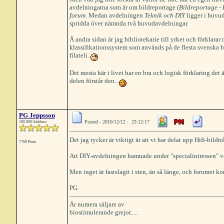
avdelningarna som är om bildreportage (
Bildreportage - 
forum
. Medan avdelningen
Teknik och DIY
ligger i huv
spridda över nämnda två huvudavdelningar.
Å andra sidan är jag bibliotekarie till yrket och förklar
klassifikationssystem som används på de flesta svenska b
filateli.
Det mesta här i livet har en bra och logisk förklaring det ä
delen förstår den...
PG Jeppsson
Posted - 2010/12/12 : 23:12:17
100.000-klubben
Det jag tycker är viktigt är att vi har delat upp Hifi-bildtrå
7768 Posts
Att DIY-avdelningen hamnade under "specialintressen" va
Men inget är fastslagit i sten, än så länge, och forumet
PG
Är numera säljare av
biostimulerande grejor.....