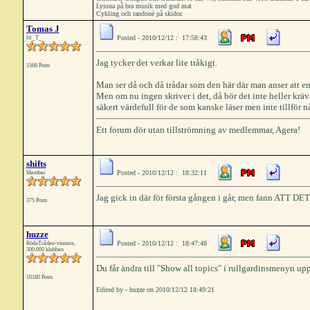
Lyssna på bra musik med god mat
Cykling och randoné på skidor.
Tomas J
Posted - 2010/12/12 : 17:58:43
fd _T_
Jag tycker det verkar lite tråkigt.
1566 Posts
Man ser då och då trådar som den här där man anser att en
Men om nu ingen skriver i det, då bör det inte heller kräv
säkert värdefull för de som kanske läser men inte tillför 
Ett forum dör utan tillströmning av medlemmar, Agera!
shifts
Posted - 2010/12/12 : 18:32:11
Member
Jag gick in där för första gången i går, men fann ATT 
375 Posts
huzze
Posted - 2010/12/12 : 18:47:48
RödaTråden-vinnare,
300.000 klubben
Du får ändra till "Show all topics" i rullgardinsmenyn upp
10180 Posts
Edited by - huzze on 2010/12/12 18:49:21