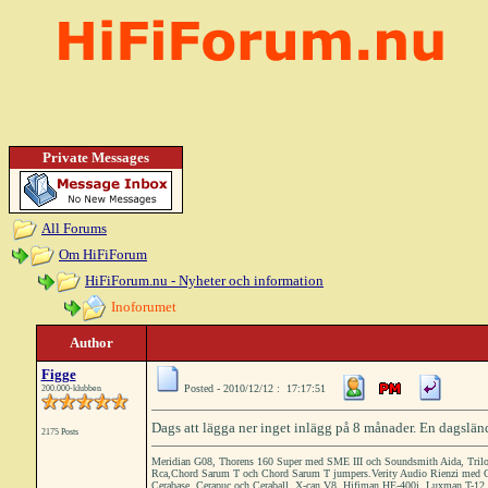
Private Messages
All Forums
Om HiFiForum
HiFiForum.nu - Nyheter och information
Inoforumet
Author
Figge
Posted - 2010/12/12 : 17:17:51
200.000-klubben
Dags att lägga ner inget inlägg på 8 månader. En dagslän
2175 Posts
Meridian G08, Thorens 160 Super med SME III och Soundsmith Aida, Trilo
Rca,Chord Sarum T och Chord Sarum T jumpers.Verity Audio Rienzi med Ce
Cerabase, Cerapuc och Ceraball. X-can V8, Hifiman HE-400i. Luxman T-12.