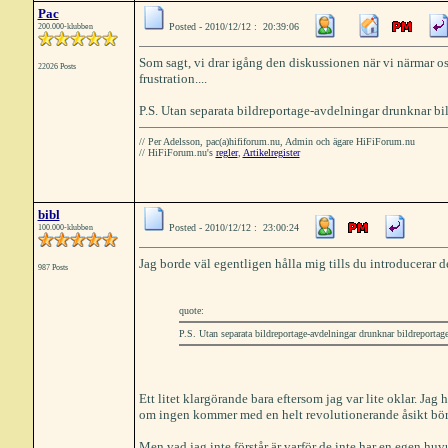
Pac
Posted - 2010/12/12 : 20:39:06
200.000-klubben
Som sagt, vi drar igång den diskussionen när vi närmar os
22026 Posts
frustration....
P.S. Utan separata bildreportage-avdelningar drunknar bild
// Per Adelsson, pac(a)hififorum.nu, Admin och ägare HiFiForum.nu
// HiFiForum.nu's
regler
,
Artikelregister
bibl
Posted - 2010/12/12 : 23:00:24
100.000-klubben
Jag borde väl egentligen hålla mig tills du introducerar de
987 Posts
quote:
P.S. Utan separata bildreportage-avdelningar drunknar bildreportagen
Ett litet klargörande bara eftersom jag var lite oklar. Jag
om ingen kommer med en helt revolutionerande åsikt bör
Men vad jag inte förstår är varför de inte har en egen huv