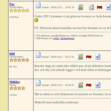
Pac
Posted - 2010/12/12 : 19:41:10
200.000-klubben
Under 2011 kommer vi att göra en översyn av hela forum
22026 Posts
P.S. Eftersom ämnet handlar om hur hur forumet ser ut så 
// Per Adelsson, pac(a)hififorum.nu, Admin och ägare HiFiForum.nu
// HiFiForum.nu's
regler
,
Artikelregister
bibl
Posted - 2010/12/12 : 20:27:41
100.000-klubben
Kanske dags att starta den tråden pac så att debatten kom
987 Posts
diy och diy och teknik ligger i två helt olika avdelningar a
Nibbler
Posted - 2010/12/12 : 20:34:37
Member
När ni sätter er och diskuterar översynen av forumet, lov
176 Posts
Diskofil med audiofila tendenser.