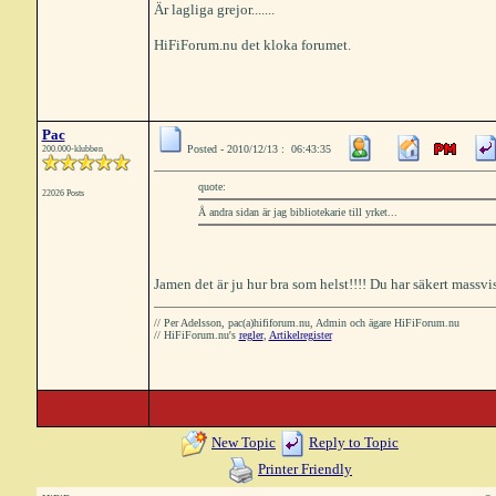
Är lagliga grejor.......
HiFiForum.nu det kloka forumet.
Pac
Posted - 2010/12/13 : 06:43:35
200.000-klubben
quote:
22026 Posts
Å andra sidan är jag bibliotekarie till yrket...
Jamen det är ju hur bra som helst!!!! Du har säkert mass
// Per Adelsson, pac(a)hififorum.nu, Admin och ägare HiFiForum.nu
// HiFiForum.nu's
regler
,
Artikelregister
New Topic
Reply to Topic
Printer Friendly