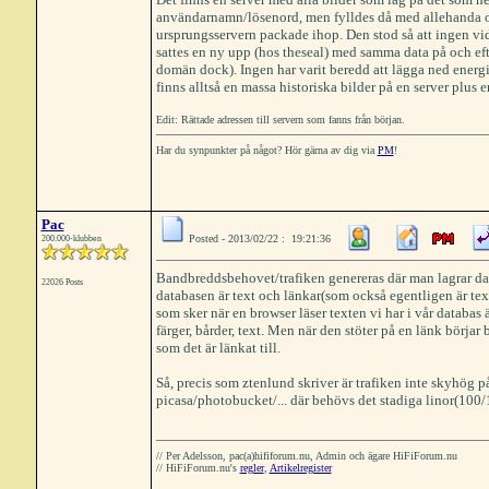
användarnamn/lösenord, men fylldes då med allehanda oön
ursprungsservern packade ihop. Den stod så att ingen vid 
sattes en ny upp (hos theseal) med samma data på och efte
domän dock). Ingen har varit beredd att lägga ned energi
finns alltså en massa historiska bilder på en server plus en
Edit: Rättade adressen till servern som fanns från början.
Har du synpunkter på något? Hör gärna av dig via
PM
!
Pac
Posted - 2013/02/22 : 19:21:36
200.000-klubben
Bandbreddsbehovet/trafiken genereras där man lagrar da
22026 Posts
databasen är text och länkar(som också egentligen är tex
som sker när en browser läser texten vi har i vår databas ä
färger, bårder, text. Men när den stöter på en länk börja
som det är länkat till.
Så, precis som ztenlund skriver är trafiken inte skyhög p
picasa/photobucket/... där behövs det stadiga linor(100/
// Per Adelsson, pac(a)hififorum.nu, Admin och ägare HiFiForum.nu
// HiFiForum.nu's
regler
,
Artikelregister