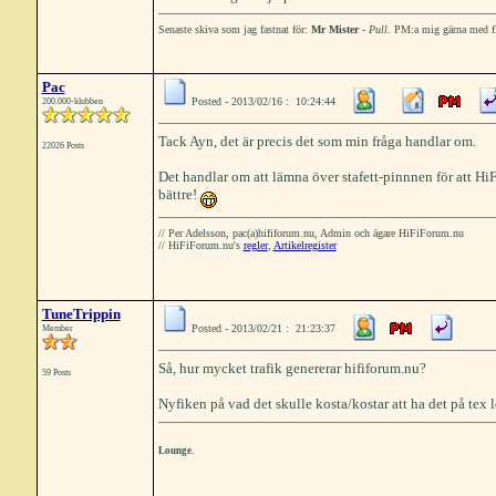
Senaste skiva som jag fastnat för:
Mr Mister
-
Pull
. PM:a mig gärna med fl
Pac
Posted - 2013/02/16 : 10:24:44
200.000-klubben
Tack Ayn, det är precis det som min fråga handlar om.
22026 Posts
Det handlar om att lämna över stafett-pinnnen för att HiF
bättre!
// Per Adelsson, pac(a)hififorum.nu, Admin och ägare HiFiForum.nu
// HiFiForum.nu's
regler
,
Artikelregister
TuneTrippin
Posted - 2013/02/21 : 21:23:37
Member
Så, hur mycket trafik genererar hififorum.nu?
59 Posts
Nyfiken på vad det skulle kosta/kostar att ha det på tex lo
Lounge.