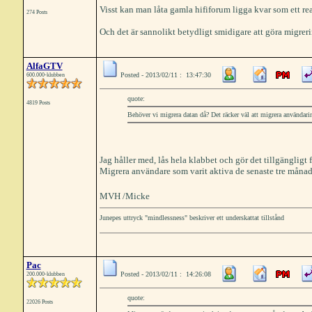
Visst kan man låta gamla hififorum ligga kvar som ett re
274 Posts
Och det är sannolikt betydligt smidigare att göra migre
AlfaGTV
Posted - 2013/02/11 : 13:47:30
600.000-klubben
quote:
4819 Posts
Behöver vi migrera datan då? Det räcker väl att migrera användar
Jag håller med, lås hela klabbet och gör det tillgängligt 
Migrera användare som varit aktiva de senaste tre månader
MVH /Micke
Junepes uttryck "mindlessness" beskriver ett underskattat tillstånd
Pac
Posted - 2013/02/11 : 14:26:08
200.000-klubben
quote:
22026 Posts