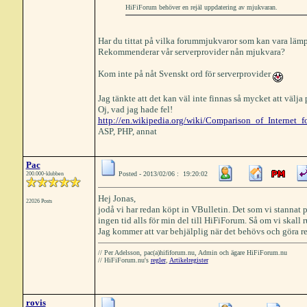
HiFiForum behöver en rejäl uppdatering av mjukvaran.
Har du tittat på vilka forummjukvaror som kan vara läm
Rekommenderar vår serverprovider nån mjukvara?
Kom inte på nåt Svenskt ord för serverprovider
Jag tänkte att det kan väl inte finnas så mycket att välja p
Oj, vad jag hade fel!
http://en.wikipedia.org/wiki/Comparison_of_Internet_
ASP, PHP, annat
Pac
Posted - 2013/02/06 : 19:20:02
200.000-klubben
Hej Jonas,
22026 Posts
jodå vi har redan köpt in VBulletin. Det som vi stannat på
ingen tid alls för min del till HiFiForum. Så om vi skall r
Jag kommer att var behjälplig när det behövs och göra re
// Per Adelsson, pac(a)hififorum.nu, Admin och ägare HiFiForum.nu
// HiFiForum.nu's
regler
,
Artikelregister
rovis