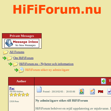
Private Messages
All Forums
Om HiFiForum
HiFiForum.nu - Nyheter och information
HiFiForum söker ny admin/ägare
T
Author
Pac
Posted - 2013/02/05 : 20:03:06
200.000-klubben
Ny admin/ägare sökes till HiFiForum
22026 Posts
HiFiForum behöver en rejäl uppdatering av mjukvaran. Ja