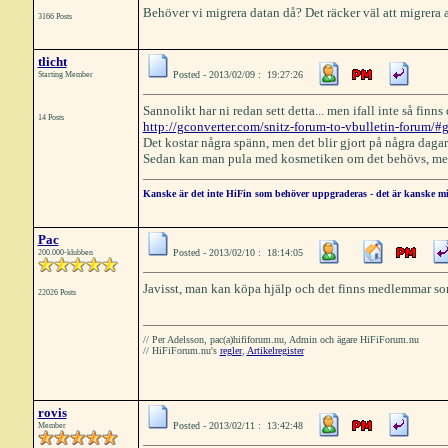
Behöver vi migrera datan då? Det räcker väl att migrera
3166 Posts
tlicht
Posted - 2013/02/09 : 19:27:26
Starting Member
Sannolikt har ni redan sett detta... men ifall inte så finns
14 Posts
http://gconverter.com/snitz-forum-to-vbulletin-forum/#
Det kostar några spänn, men det blir gjort på några daga
Sedan kan man pula med kosmetiken om det behövs, men de
Kanske är det inte HiFin som behöver uppgraderas - det är kanske mi
Pac
Posted - 2013/02/10 : 18:14:05
200.000-klubben
Javisst, man kan köpa hjälp och det finns medlemmar som ä
22026 Posts
// Per Adelsson, pac(a)hififorum.nu, Admin och ägare HiFiForum.nu
// HiFiForum.nu's
regler
,
Artikelregister
rovis
Posted - 2013/02/11 : 13:42:48
Member