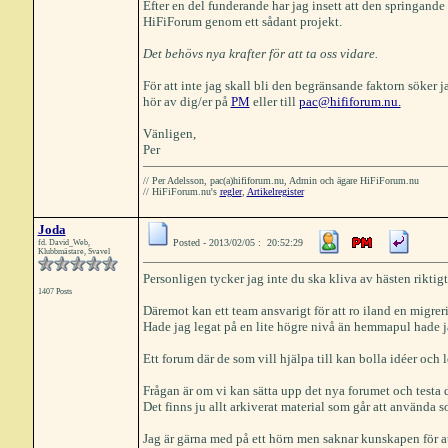
Efter en del funderande har jag insett att den springande
HiFiForum genom ett sådant projekt.
Det behövs nya krafter för att ta oss vidare.
För att inte jag skall bli den begränsande faktorn söker 
hör av dig/er på
PM
eller till
pac@hififorum.nu.
Vänligen,
Per
// Per Adelsson, pac(a)hififorum.nu, Admin och ägare HiFiForum.nu
// HiFiForum.nu's
regler
,
Artikelregister
Joda
Posted - 2013/02/05 : 20:52:29
fd. David_Web,
Klubbmästare, Svavel
Personligen tycker jag inte du ska kliva av hästen riktigt
1407 Posts
Däremot kan ett team ansvarigt för att ro iland en migreri
Hade jag legat på en lite högre nivå än hemmapul hade jag
Ett forum där de som vill hjälpa till kan bolla idéer och
Frågan är om vi kan sätta upp det nya forumet och testa 
Det finns ju allt arkiverat material som går att använda s
Jag är gärna med på ett hörn men saknar kunskapen för att