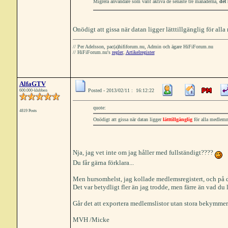
Migrera användare som varit aktiva de senaste tre månaderna,
det 
Onödigt att gissa när datan ligger lätttillgänglig för al
// Per Adelsson, pac(a)hififorum.nu, Admin och ägare HiFiForum.nu
// HiFiForum.nu's
regler
,
Artikelregister
AlfaGTV
Posted - 2013/02/11 : 16:12:22
600.000-klubben
quote:
4819 Posts
Onödigt att gissa när datan ligger
lätttillgänglig
för alla medlem
Nja, jag vet inte om jag håller med fullständigt????
Du får gärna förklara...
Men hursomhelst, jag kollade medlemsregistert, och på de
Det var betydligt fler än jag trodde, men färre än vad 
Går det att exportera medlemslistor utan stora bekymmer
MVH /Micke