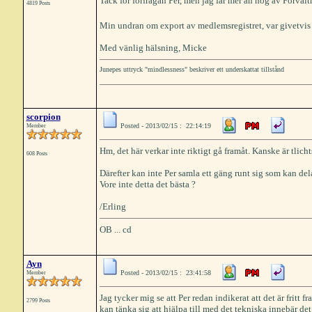
Tack för förfrågan Per, men jag får mer än nog av Förval
4819 Posts
Min undran om export av medlemsregistret, var givetvis st
Med vänlig hälsning, Micke
Junepes uttryck "mindlessness" beskriver ett underskattat tillstånd
scorpion
Posted - 2013/02/15 : 22:14:19
Member
Hm, det här verkar inte riktigt gå framåt. Kanske är tlich
608 Posts
Därefter kan inte Per samla ett gäng runt sig som kan de
Vore inte detta det bästa ?
/Erling
OB ... cd
Ayn
Posted - 2013/02/15 : 23:41:58
Member
Jag tycker mig se att Per redan indikerat att det är fritt 
2799 Posts
kan tänka sig att hjälpa till med det tekniska innebär det