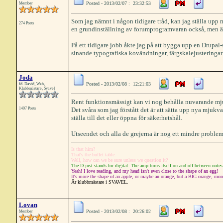
Posted - 2013/02/07 : 23:32:53
Member
Som jag nämnt i någon tidigare tråd, kan jag ställa upp
274 Posts
en grundinställning av forumprogramvaran också, men är i
På ett tidigare jobb åkte jag på att bygga upp en Drupal-
sinande typografiska kovändningar, färgskalejusteringar o
Joda
Posted - 2013/02/08 : 12:21:03
fd. David_Web,
Klubbmästare, Svavel
Rent funktionsmässigt kan vi nog behålla nuvarande mjukv
1407 Posts
Det svåra som jag förstått det är att sätta upp nya mjukva
ställa till det eller öppna för säkerhetshål.
Utseendet och alla de grejerna är nog ett mindre problem
Is that him?
That's the buffet table.
Well, how can we be sure unless we question it?
The D just stands for digital. The amp turns itself on and off between notes
Yeah! I love reading, and my head isn't even close to the shape of an egg!
It's more the shape of an apple, or maybe an orange, but a BIG orange, more l
Är klubbmästare i SVAVEL.
Lovan
Posted - 2013/02/08 : 20:26:02
Member