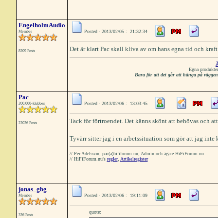
EngelholmAudio
Posted - 2013/02/05 : 21:32:34
Member
Det är klart Pac skall kliva av om hans egna tid och kraft 
8209 Posts
Ä
Egna produkter
Bara för att det går att hänga på vägge
Pac
Posted - 2013/02/06 : 13:03:45
200.000-klubben
Tack för förtroendet. Det känns skönt att behövas och att 
22026 Posts
Tyvärr sitter jag i en arbetssituation som gör att jag int
// Per Adelsson, pac(a)hififorum.nu, Admin och ägare HiFiForum.nu
// HiFiForum.nu's
regler
,
Artikelregister
jonas_gbg
Posted - 2013/02/06 : 19:11:09
Member
quote:
336 Posts