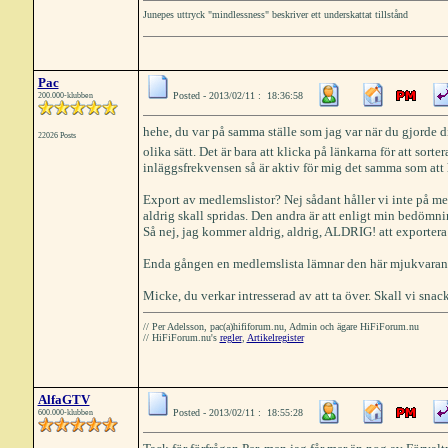
Junepes uttryck "mindlessness" beskriver ett underskattat tillstånd
Pac
Posted - 2013/02/11 : 18:36:58
200.000-klubben
hehe, du var på samma ställe som jag var när du gjorde d
22026 Posts
olika sätt. Det är bara att klicka på länkarna för att sor
inläggsfrekvensen så är aktiv för mig det samma som att 
Export av medlemslistor? Nej sådant håller vi inte på m
aldrig skall spridas. Den andra är att enligt min bedömn
Så nej, jag kommer aldrig, aldrig, ALDRIG! att exporter
Enda gången en medlemslista lämnar den här mjukvaran är
Micke, du verkar intresserad av att ta över. Skall vi sna
// Per Adelsson, pac(a)hififorum.nu, Admin och ägare HiFiForum.nu
// HiFiForum.nu's
regler
,
Artikelregister
AlfaGTV
Posted - 2013/02/11 : 18:55:28
600.000-klubben