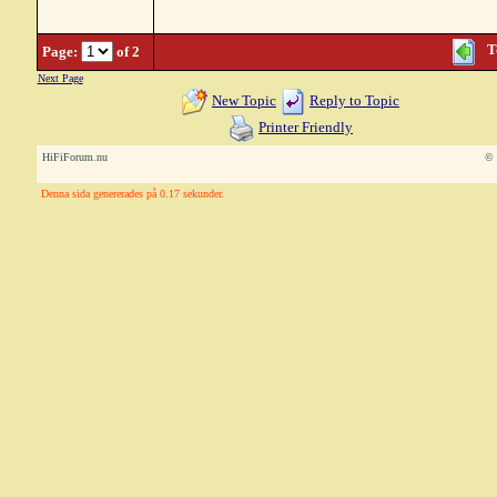
T
Page:
of 2
Next Page
New Topic
Reply to Topic
Printer Friendly
HiFiForum.nu
© 
Denna sida genererades på 0.17 sekunder.