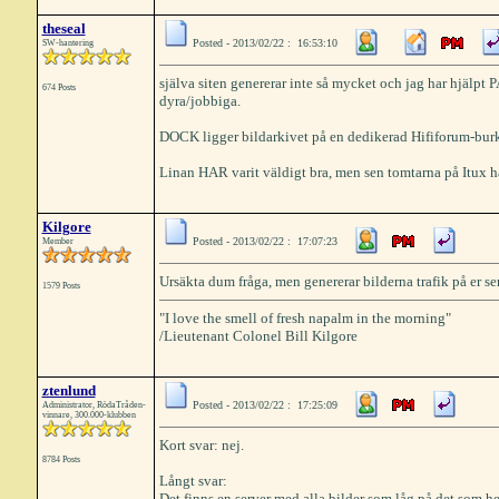
theseal
Posted - 2013/02/22 : 16:53:10
SW-hantering
själva siten genererar inte så mycket och jag har hjälpt PA
674 Posts
dyra/jobbiga.
DOCK ligger bildarkivet på en dedikerad Hififorum-burk s
Linan HAR varit väldigt bra, men sen tomtarna på Itux har t
Kilgore
Posted - 2013/02/22 : 17:07:23
Member
Ursäkta dum fråga, men genererar bilderna trafik på er serv
1579 Posts
"I love the smell of fresh napalm in the morning"
/Lieutenant Colonel Bill Kilgore
ztenlund
Posted - 2013/02/22 : 17:25:09
Administrator, RödaTråden-
vinnare, 300.000-klubben
Kort svar: nej.
8784 Posts
Långt svar:
Det finns en server med alla bilder som låg på det som 