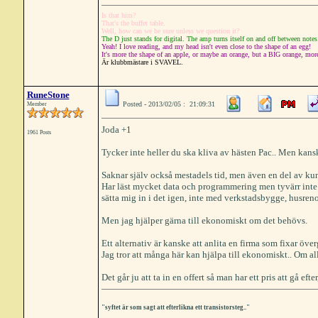
Is that him?
That's the buffet table.
Well, how can we be sure unless we question it?
The D just stands for digital. The amp turns itself on and off between notes
Yeah! I love reading, and my head isn't even close to the shape of an egg!
It's more the shape of an apple, or maybe an orange, but a BIG orange, more l
Är klubbmästare i SVAVEL.
RuneStone
Posted - 2013/02/05 : 21:09:31
Member
Joda +1
1961 Posts
Tycker inte heller du ska kliva av hästen Pac.. Men kan
Saknar själv också mestadels tid, men även en del av ku
Har läst mycket data och programmering men tyvärr inte hå
sätta mig in i det igen, inte med verkstadsbygge, husren
Men jag hjälper gärna till ekonomiskt om det behövs.
Ett alternativ är kanske att anlita en firma som fixar öve
Jag tror att många här kan hjälpa till ekonomiskt.. Om a
Det går ju att ta in en offert så man har ett pris att gå eft
"syftet är som sagt att efterlikna ett transistorsteg.."