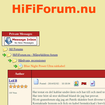
Private Messages
All Forums
HiFiForum.nu - Mångfaldens forum
Hårdvara, recensioner
Blue Night Power Ultra nätkabel
Author
Leif B
Posted - 2014/02/02 : 10:18:04
Member
Har testat en del kablar under åren och har till och med te
1507 Posts
Har inte hört så stor skillnad bland de jag har provat.
På ett grannforum såg jag att Patrik skänkte bort diverse 
Kontaktade honom och fick en kabel hemskickad i brevl