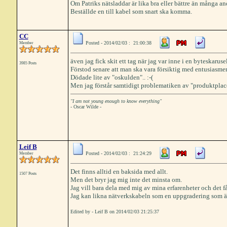
Om Patriks nätsladdar är lika bra eller bättre än många an
Beställde en till kabel som snart ska komma.
CC
Posted - 2014/02/03 : 21:00:38
Member
även jag fick skit ett tag när jag var inne i en byteskarus
3985 Posts
Förstod senare att man ska vara försiktig med entusiasmen 
Dödade lite av "oskulden".. :-(
Men jag förstår samtidigt problematiken av "produktplaceri
"I am not young enough to know everything"
- Oscar Wilde -
Leif B
Posted - 2014/02/03 : 21:24:29
Member
Det finns alltid en baksida med allt.
1507 Posts
Men det bryr jag mig inte det minsta om.
Jag vill bara dela med mig av mina erfarenheter och det få
Jag kan likna nätverkskabeln som en uppgradering som är
Edited by - Leif B on 2014/02/03 21:25:37