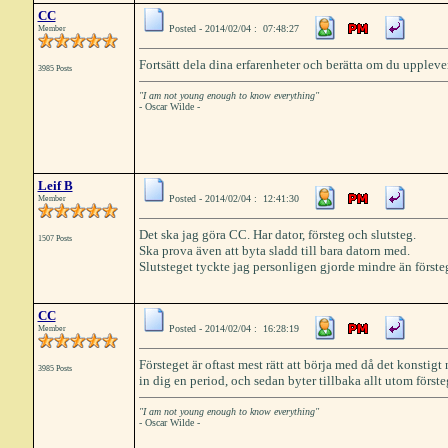
CC
Posted - 2014/02/04 : 07:48:27
Member
Fortsätt dela dina erfarenheter och berätta om du uppleve
3985 Posts
"I am not young enough to know everything"
- Oscar Wilde -
Leif B
Posted - 2014/02/04 : 12:41:30
Member
Det ska jag göra CC. Har dator, försteg och slutsteg.
1507 Posts
Ska prova även att byta sladd till bara datorn med.
Slutsteget tyckte jag personligen gjorde mindre än förste
CC
Posted - 2014/02/04 : 16:28:19
Member
Försteget är oftast mest rätt att börja med då det konstigt 
3985 Posts
in dig en period, och sedan byter tillbaka allt utom först
"I am not young enough to know everything"
- Oscar Wilde -