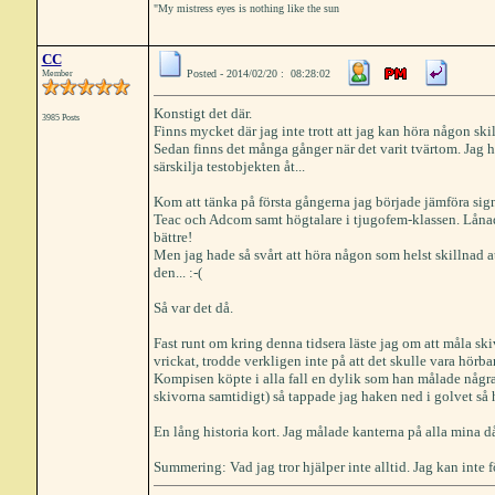
"My mistress eyes is nothing like the sun
CC
Posted - 2014/02/20 : 08:28:02
Member
Konstigt det där.
3985 Posts
Finns mycket där jag inte trott att jag kan höra någon skil
Sedan finns det många gånger när det varit tvärtom. Jag ha
särskilja testobjekten åt...
Kom att tänka på första gångerna jag började jämföra sign
Teac och Adcom samt högtalare i tjugofem-klassen. Lånade
bättre!
Men jag hade så svårt att höra någon som helst skillnad at
den... :-(
Så var det då.
Fast runt om kring denna tidsera läste jag om att måla sk
vrickat, trodde verkligen inte på att det skulle vara hörbar
Kompisen köpte i alla fall en dylik som han målade några
skivorna samtidigt) så tappade jag haken ned i golvet så
En lång historia kort. Jag målade kanterna på alla mina då
Summering: Vad jag tror hjälper inte alltid. Jag kan inte för