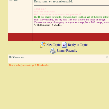
1407 Posts
Dessutom i en recensionstråd.
Is that him?
That's the buffet table.
Well, how can we be sure unless we question it?
The D just stands for digital. The amp turns itself on and off between notes 
Yeah! I love reading, and my head isn't even close to the shape of an egg!
It's more the shape of an apple, or maybe an orange, but a BIG orange, more li
Är klubbmästare i SVAVEL.
New Topic
Reply to Topic
Printer Friendly
HiFiForum.nu
© 
Denna sida genererades på 0.16 sekunder.