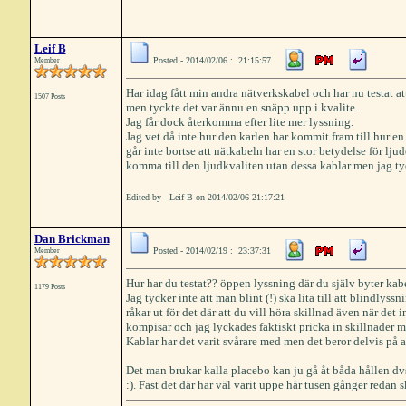
Leif B
Posted - 2014/02/06 : 21:15:57
Member
Har idag fått min andra nätverkskabel och har nu testat att
1507 Posts
men tyckte det var ännu en snäpp upp i kvalite.
Jag får dock återkomma efter lite mer lyssning.
Jag vet då inte hur den karlen har kommit fram till hur en 
går inte bortse att nätkabeln har en stor betydelse för lju
komma till den ljudkvaliten utan dessa kablar men jag tyck
Edited by - Leif B on 2014/02/06 21:17:21
Dan Brickman
Posted - 2014/02/19 : 23:37:31
Member
Hur har du testat?? öppen lyssning där du själv byter kabel 
1179 Posts
Jag tycker inte att man blint (!) ska lita till att blindlyssn
råkar ut för det där att du vill höra skillnad även när det 
kompisar och jag lyckades faktiskt pricka in skillnader m
Kablar har det varit svårare med men det beror delvis på a
Det man brukar kalla placebo kan ju gå åt båda hållen dv
:). Fast det där har väl varit uppe här tusen gånger redan sk