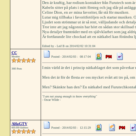
Den är kraftig, har rodium kontakter från Furutech som är b
Kabeln sitter på plats i mitt försteg och jag slår på anläg
Celine Dion, en av mina favoriter, får stå för musiken.
Lutar mig tillbaka i favoritfotöljen och startar musiken. Oj
Ljudet som strömmar ut är så rent, välljudande och detaljer
Tror inte att jag någonsin har hört en sådan stor skillnad
Nya detaljer framträder med en självklarhet som jag aldrig
Är fortfarande lite chockad att en nätkabel kan förändra lj
Edited by - Leif B on 2014/02/02 10:31:04
CC
Posted - 2014/02/03 : 08:17:04
Member
I min värld är det i princip nätkablaget det som påverkar 
3985 Posts
Men det är för de flesta av oss mycket svårt att tro på, om 
Men? Skänkte han den? En nätkabel med Furutechkontakter
"I am not young enough to know everything"
- Oscar Wilde -
AlfaGTV
Posted - 2014/02/03 : 12:15:29
600.000-klubben