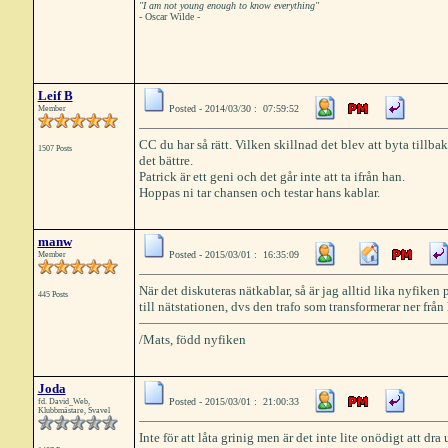
"I am not young enough to know everything"
- Oscar Wilde -
Leif B
Posted - 2014/03/30 : 07:59:52
Member
CC du har så rätt. Vilken skillnad det blev att byta tillba
1507 Posts
det bättre.
Patrick är ett geni och det går inte att ta ifrån han.
Hoppas ni tar chansen och testar hans kablar.
manw
Posted - 2015/03/01 : 16:35:09
Member
När det diskuteras nätkablar, så är jag alltid lika nyfiken
445 Posts
till nätstationen, dvs den trafo som transformerar ner fr
/Mats, född nyfiken
Joda
Posted - 2015/03/01 : 21:00:33
fd. David_Web,
Klubbmästare, Svavel
Inte för att låta grinig men är det inte lite onödigt att dra