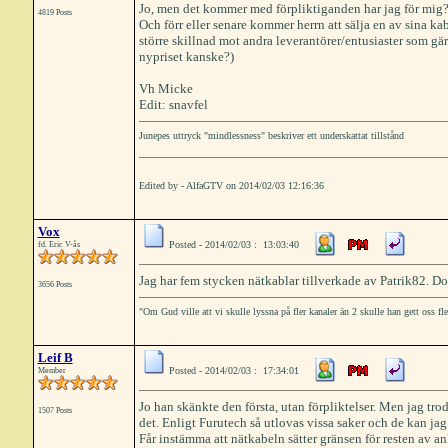
Jo, men det kommer med förpliktiganden har jag för mig? 
4819 Posts
Och förr eller senare kommer herrn att sälja en av sina k
större skillnad mot andra leverantörer/entusiaster som gä
nypriset kanske?)
Vh Micke
Edit: snavfel
Junepes uttryck "mindlessness" beskriver ett underskattat tillstånd
Edited by - AlfaGTV on 2014/02/03 12:16:36
Vox
Posted - 2014/02/03 : 13:03:40
fd. Eric V-ås
Jag har fem stycken nätkablar tillverkade av Patrik82. D
3656 Posts
"Om Gud ville att vi skulle lyssna på fler kanaler än 2 skulle han gett oss fl
Leif B
Posted - 2014/02/03 : 17:34:01
Member
Jo han skänkte den första, utan förpliktelser. Men jag trod
1507 Posts
det. Enligt Furutech så utlovas vissa saker och de kan ja
Får instämma att nätkabeln sätter gränsen för resten av a