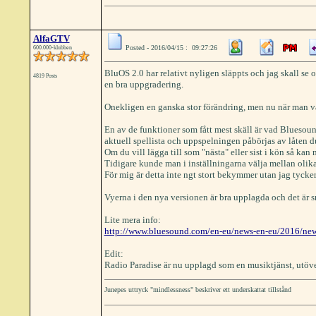
AlfaGTV
Posted - 2016/04/15 : 09:27:26
600.000-klubben
BluOS 2.0 har relativt nyligen släppts och jag skall se o
4819 Posts
en bra uppgradering.
Onekligen en ganska stor förändring, men nu när man vant
En av de funktioner som fått mest skäll är vad Bluesoun
aktuell spellista och uppspelningen påbörjas av låten d
Om du vill lägga till som "nästa" eller sist i kön så ka
Tidigare kunde man i inställningarna välja mellan olika
För mig är detta inte ngt stort bekymmer utan jag tycker
Vyerna i den nya versionen är bra upplagda och det är sna
Lite mera info:
http://www.bluesound.com/en-eu/news-en-eu/2016/new-b
Edit:
Radio Paradise är nu upplagd som en musiktjänst, utöv
Junepes uttryck "mindlessness" beskriver ett underskattat tillstånd