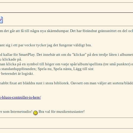
m det går att få till några nya skärmdumpar. Det har förändrat gränssnittet en del oc
 sig i ett par veckor tycker jag det fungerar väldigt bra.
d kallar för SmartPlay. Det innebär att om du "klickar" på den tredje låten i album
u klickade på.
n man klicka på en symbol till höger om varje spår/album/spellista (tre små punkter) 
 standarduppföranden; Spela nu, Spela nästa, Lägg till sist
 beteendet är logiskt.
bbt fixat att bläddra runt i stora bibliotek. Oavsett om man väljer att sortera/blädd
luos-controller-is-here/
er som Internetradio!
Bra val för musikentusiaster!