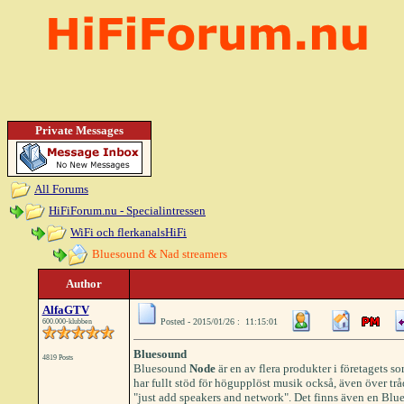
Private Messages
All Forums
HiFiForum.nu - Specialintressen
WiFi och flerkanalsHiFi
Bluesound & Nad streamers
Author
AlfaGTV
Posted - 2015/01/26 : 11:15:01
600.000-klubben
Bluesound
4819 Posts
Bluesound
Node
är en av flera produkter i företagets 
har fullt stöd för högupplöst musik också, även över trå
"just add speakers and network". Det finns även en Bl