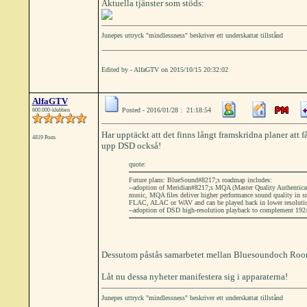
Aktuella tjänster som stöds:
Junepes uttryck "mindlessness" beskriver ett underskattat tillstånd
Edited by - AlfaGTV on 2015/10/15 20:32:02
AlfaGTV
Posted - 2016/01/28 : 21:18:54
600.000-klubben
Har upptäckt att det finns långt framskridna planer at
4819 Posts
upp DSD också!
quote:
Future plans: BlueSound#8217;s roadmap includes:
--adoption of Meridian#8217;s MQA (Master Quality Authenticate
music, MQA files deliver higher performance sound quality in 
FLAC, ALAC or WAV and can be played back in lower resoluti
--adoption of DSD high-resolution playback to complement 192/2
Dessutom påstås samarbetet mellan Bluesoundoch Roon 
Låt nu dessa nyheter manifestera sig i apparaterna!
Junepes uttryck "mindlessness" beskriver ett underskattat tillstånd