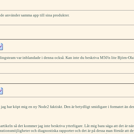
de använder samma app till sina produkter.
cklingsteam var inblandade i denna också. Kan inte du beskriva M50'n lite Björn-Ola
 jag har köpt mig en ny Node2 faktiskt. Den är betydligt smidigare i formatet än d
 artikeln så det kommer jag inte beskriva ytterligare. Låt mig bara säga att det är nä
urationsmöjligheter och diagnostiska rapporter och det är på dessa man förstår att de