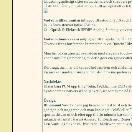
Utrustningsmässigt sitter en modernare och snabbare pro
på 40.000 låtar vid installation. Fullt acceptabelt oc
Vad som tillkommit
är inbyggd Bluetooth (aptX) och lit
In - 3.5mm stereo/Optisk Toslink
Ut - Optisk & Elektrisk SPDIF! Analog Stereo givetvis
Vad som finns kvar
är möjlighet till filspelning från U
Givetvis finns fortfarande Internetradio via "tunein" li
Man har också utrustat ovansidan med eleganta touch-kon
knappsats. Programmering av detta görs via gränssnittet f
Kort sagt, man har utökat användbarheten och anslutni
En mycket smidig lösning för att strömma merparten av 
Nackdelar
:
Klarar bara PCM upp till 24bitar, 192khz, inte DSD ell
Lysdioderna i nätverkskabeljacket lyser som fyren på Bj
Övrigt
:
Bluesound Vault 2
hade jag hemma för test först och d
gedigen och noggrann och man kan lagra i WAV eller FLA
spottas skivan ut och efter upp till tio minuter har samtl
saknade ett antal låtar på Amused To Death med Roger Wa
Den Vault jag fick testa "kvittrade" hårdisken rätt duktigt