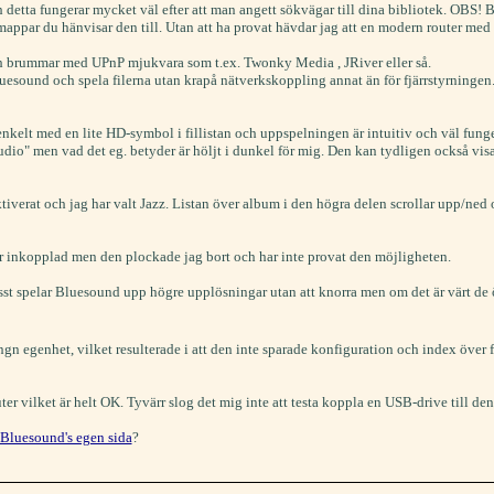
 och detta fungerar mycket väl efter att man angett sökvägar till dina bibliotek. OB
mappar du hänvisar den till. Utan att ha provat hävdar jag att en modern router med m
och brummar med UPnP mjukvara som t.ex. Twonky Media , JRiver eller så.
uesound och spela filerna utan krapå nätverkskoppling annat än för fjärrstyrningen. 
 enkelt med en lite HD-symbol i fillistan och uppspelningen är intuitiv och väl f
udio" men vad det eg. betyder är höljt i dunkel för mig. Den kan tydligen också vi
ktiverat och jag har valt Jazz. Listan över album i den högra delen scrollar upp/ned
r inkopplad men den plockade jag bort och har inte provat den möjligheten.
st spelar Bluesound upp högre upplösningar utan att knorra men om det är värt de
n ngn egenhet, vilket resulterade i att den inte sparade konfiguration och index öv
er vilket är helt OK. Tyvärr slog det mig inte att testa koppla en USB-drive till den
Bluesound's egen sida
?