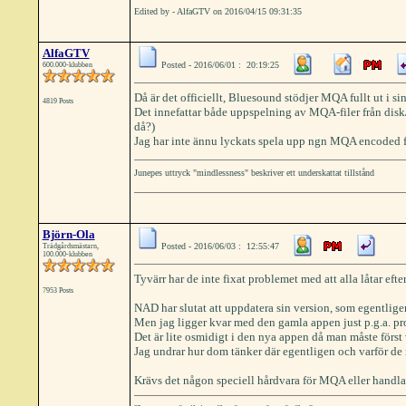
Edited by - AlfaGTV on 2016/04/15 09:31:35
AlfaGTV
Posted - 2016/06/01 : 20:19:25
600.000-klubben
Då är det officiellt, Bluesound stödjer MQA fullt ut i si
4819 Posts
Det innefattar både uppspelning av MQA-filer från disk/
då?)
Jag har inte ännu lyckats spela upp ngn MQA encoded f
Junepes uttryck "mindlessness" beskriver ett underskattat tillstånd
Björn-Ola
Posted - 2016/06/03 : 12:55:47
Trädgårdsmästarn,
100.000-klubben
Tyvärr har de inte fixat problemet med att alla låtar efter
7953 Posts
NAD har slutat att uppdatera sin version, som egentlige
Men jag ligger kvar med den gamla appen just p.g.a. prob
Det är lite osmidigt i den nya appen då man måste först v
Jag undrar hur dom tänker där egentligen och varför de int
Krävs det någon speciell hårdvara för MQA eller handl