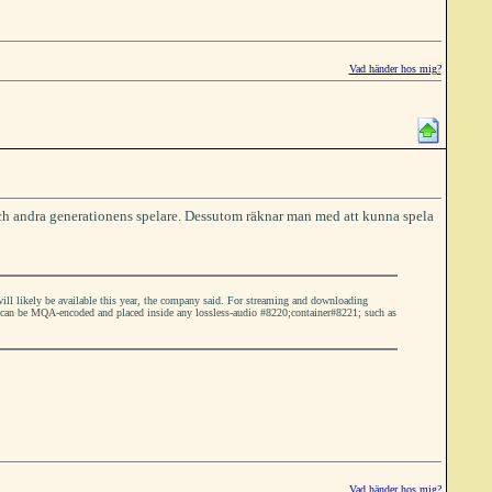
Vad händer hos mig?
och andra generationens spelare. Dessutom räknar man med att kunna spela
ll likely be available this year, the company said. For streaming and downloading
 can be MQA-encoded and placed inside any lossless-audio #8220;container#8221; such as
Vad händer hos mig?