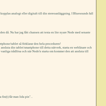
kopplas analogt eller digitalt till din stereoanläggning. I Bluesounds fall
a den då. Nu har jag fått chansen att testa en lite nyare Node med senaste
rtphone/tablet så förklarar den hela proceduren!
nsluta din tablet/smartphone till detta nätverk, starta en webläsare och
 vanliga trådlösa och när Node'n starta om kommer den att ansluta till
fin(t) får man lida pin"...