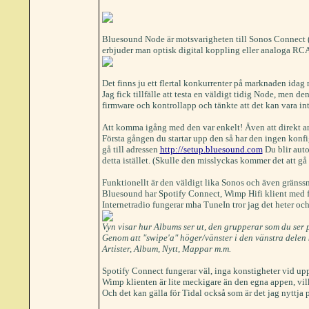
Bluesound Node är motsvarigheten till Sonos Connect (ZP9
erbjuder man optisk digital koppling eller analoga RCA
Det finns ju ett flertal konkurrenter på marknaden idag
Jag fick tillfälle att testa en väldigt tidig Node, men de
firmware och kontrollapp och tänkte att det kan vara int
Att komma igång med den var enkelt! Även att direkt ans
Första gången du startar upp den så har den ingen konfi
gå till adressen
http://setup.bluesound.com
Du blir auto
detta istället. (Skulle den misslyckas kommer det att gå 
Funktionellt är den väldigt lika Sonos och även gränssni
Bluesound har Spotify Connect, Wimp Hifi klient med fl
Internetradio fungerar mha TuneIn tror jag det heter oc
Vyn visar hur Albums ser ut, den grupperar som du ser
Genom att "swipe'a" höger/vänster i den vänstra delen k
Artister, Album, Nytt, Mappar m.m.
Spotify Connect fungerar väl, inga konstigheter vid up
Wimp klienten är lite meckigare än den egna appen, vilken
Och det kan gälla för Tidal också som är det jag nyttja p