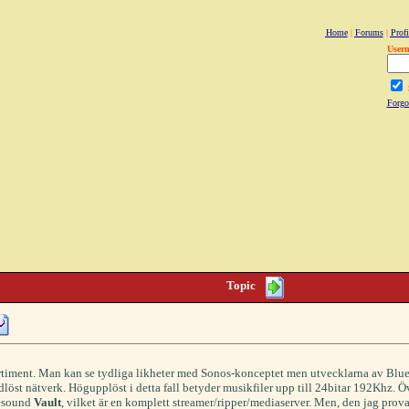
Home
|
Forums
|
Profi
User
Forgo
Topic
sortiment. Man kan se tydliga likheter med Sonos-konceptet men utvecklarna av Blu
dlöst nätverk. Högupplöst i detta fall betyder musikfiler upp till 24bitar 192Khz. 
uesound
Vault
, vilket är en komplett streamer/ripper/mediaserver. Men, den jag pro