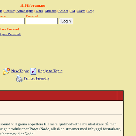
HiFiForum.nu
le
|
Register
|
Active Topics
|
Links
|
Members
|
Articles
|
PM
|
Search
|
FAQ
name:
Password:
Save Password
t your Password?
New Topic
Reply to Topic
Printer Friendly
esound vill gärna appellera till mera ljudmedvetna musikälskare då man
Övriga produkter är
PowerNode
, alltså en streamer med inbyggd förstärkare,
vat hemmavid är Node!