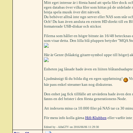
Mitt eget intresse är i första hand att spela filer dock
egen databas över vilka filer som hittas på de utdelade 
börja spela musik över ditt nätverk.
Du behöver alltså inte ngn server eller NAS som står 
Och! Du kan även ansluta en extern HD direkt till en Bl
formaterade USB-diskar och stickor.
Filerna som håller en högre bitrate än 16/48 betecknas
som visar detta. Den lilla blå pluppen betyder "MQA St
Här är Genre (blåaktig gitarrr-symbol uppe till höger) a
Enheten jag lånade hade även en liiiten blåtandsadapte
Ljudmässigt få du bilda dig en egen uppfattning!
Vis
här pass enkel streamer kan nog diskuteras.
Den enhet jag fick tillfälle att utvärdera hade även de
fanns en del brister i den första generationens Node.
Att indexera mina ca 10.000 filer på NAS tar ca 30 minut
För mera info kolla gärna
Hifi-Klubben
eller varför inte
Edited by - AlfaGTV on 2016/06/06 11:29:30