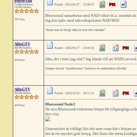
Björn-Ola
Posted - 2015/01/27 : 23:00:37
Trädgårdsmästarn,
100.000-klubben
Bluesound samarbetar med NAD vilket bl.a. innebär att 
7953 Posts
Jag kör själv med nätverkspelaren NAD M50.
"Innan man är riktigt säker är man ofta tvärsäker"
AlfaGTV
Posted - 2015/01/27 : 23:04:33
600.000-klubben
Aha, det visste jag inte? Jag kände till att NAD's utve
4819 Posts
Junepes uttryck "mindlessness" beskriver ett underskattat tillstånd
AlfaGTV
Posted - 2015/10/15 : 20:11:15
600.000-klubben
Bluesound Node2
4819 Posts
De nya Bluesound-enheterna börjar bli tillgängliga och
den vita.
Gränssnittet är väldigt likt det som visas här i början av
det är ett mycket gott betyg. Det finns lite mera konfig