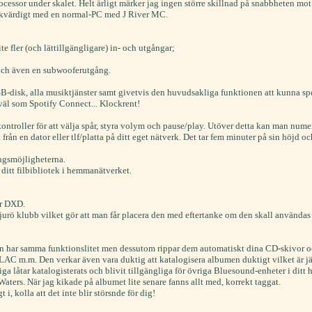
cessor under skalet. Helt ärligt märker jag ingen större skillnad på snabbheten mo
h likvärdigt med en normal-PC med J River MC.
e fler (och lättillgängligare) in- och utgångar;
 och även en subwooferutgång.
SB-disk, alla musiktjänster samt givetvis den huvudsakliga funktionen att kunna spela 
kväl som Spotify Connect... Klockrent!
troller för att välja spår, styra volym och pause/play. Utöver detta kan man numer
rån en dator eller tlf/platta på ditt eget nätverk. Det tar fem minuter på sin höjd oc
ngsmöjligheterna.
ditt filbibliotek i hemmanätverket.
er DXD.
urö klubb vilket gör att man får placera den med eftertanke om den skall användas d
en har samma funktionslitet men dessutom rippar dem automatiskt dina CD-skivor 
C m.m. Den verkar även vara duktig att katalogisera albumen duktigt vilket är jätt
iga låtar katalogisterats och blivit tillgängliga för övriga Bluesound-enheter i ditt he
ters. När jag kikade på albumet lite senare fanns allt med, korrekt taggat.
 i, kolla att det inte blir störsnde för dig!