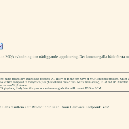
t få in MQA avkodning i en närliggande uppdatering. Det kommer gälla både första 
d) audio technology. BlueSound products will likely be in the first wave of MQA-equipped products, which wi
smaller files compared to today#8217;s high-resolution music files. Music from analog, PCM and DSD masters
on on non-MQA devices.
4 playback, likely later this year as a software upgrade that will convert DSD to PCM.
Labs resultera i att Bluesound blir en Roon Hardware Endpoint! Yes!