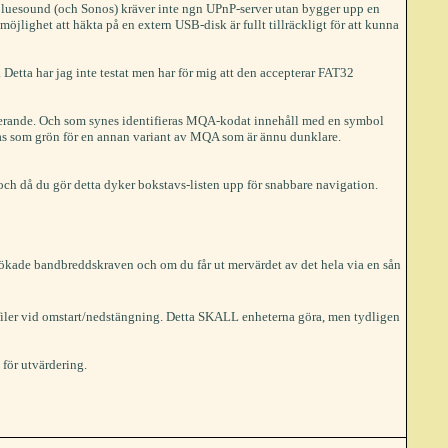
S! Bluesound (och Sonos) kräver inte ngn UPnP-server utan bygger upp en
öjlighet att häkta på en extern USB-disk är fullt tillräckligt för att kunna
Detta har jag inte testat men har för mig att den accepterar FAT32
ungerande. Och som synes identifieras MQA-kodat innehåll med en symbol
sas som grön för en annan variant av MQA som är ännu dunklare.
 och då du gör detta dyker bokstavs-listen upp för snabbare navigation.
 ökade bandbreddskraven och om du får ut mervärdet av det hela via en sån
er filer vid omstart/nedstängning. Detta SKALL enheterna göra, men tydligen
 för utvärdering.