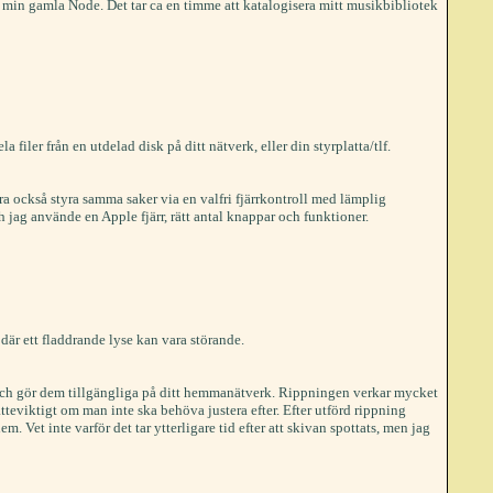
t min gamla Node. Det tar ca en timme att katalogisera mitt musikbibliotek
filer från en utdelad disk på ditt nätverk, eller din styrplatta/tlf.
a också styra samma saker via en valfri fjärrkontroll med lämplig
h jag använde en Apple fjärr, rätt antal knappar och funktioner.
är ett fladdrande lyse kan vara störande.
och gör dem tillgängliga på ditt hemmanätverk. Rippningen verkar mycket
eviktigt om man inte ska behöva justera efter. Efter utförd rippning
m. Vet inte varför det tar ytterligare tid efter att skivan spottats, men jag