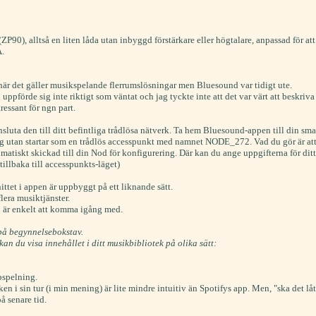
0), alltså en liten låda utan inbyggd förstärkare eller högtalare, anpassad för att 
.
 när det gäller musikspelande flerrumslösningar men Bluesound var tidigt ute.
n uppförde sig inte riktigt som väntat och jag tyckte inte att det var värt att beskriv
ressant för ngn part.
luta den till ditt befintliga trådlösa nätverk. Ta hem Bluesound-appen till din sma
g utan startar som en trådlös accesspunkt med namnet NODE_272. Vad du gör är att a
matiskt skickad till din Nod för konfigurering. Där kan du ange uppgifterna för ditt
tillbaka till accesspunkts-läget)
ttet i appen är uppbyggt på ett liknande sätt.
era musiktjänster.
h är enkelt att komma igång med.
 på begynnelsebokstav.
an du visa innehållet i ditt musikbibliotek på olika sätt:
pspelning.
 i sin tur (i min mening) är lite mindre intuitiv än Spotifys app. Men, "ska det låta 
å senare tid.