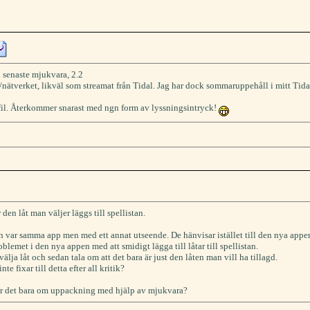
n senaste mjukvara, 2.2
nätverket, likväl som streamat från Tidal. Jag har dock sommaruppehåll i mitt Tida
il. Återkommer snarast med ngn form av lyssningsintryck!
 den låt man väljer läggs till spellistan.
n var samma app men med ett annat utseende. De hänvisar istället till den nya appe
lemet i den nya appen med att smidigt lägga till låtar till spellistan.
älja låt och sedan tala om att det bara är just den låten man vill ha tillagd.
e fixar till detta efter all kritik?
ar det bara om uppackning med hjälp av mjukvara?