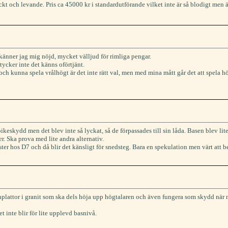
ckt och levande. Pris ca 45000 kr i standardutförande vilket inte är så blodigt men än
känner jag mig nöjd, mycket välljud för rimliga pengar.
tycker inte det känns oförtjänt.
 kunna spela vrålhögt är det inte rätt val, men med mina mått går det att spela högre
skydd men det blev inte så lyckat, så de förpassades till sin låda. Basen blev lite t
 Ska prova med lite andra alternativ.
gister hos D7 och då blir det känsligt för snedsteg. Bara en spekulation men värt att b
 stenplattor i granit som ska dels höja upp högtalaren och även fungera som skydd n
 inte blir för lite upplevd basnivå.