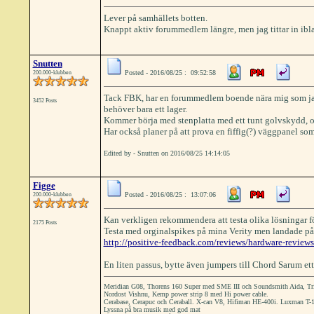
Lever på samhällets botten.
Knappt aktiv forummedlem längre, men jag tittar in ibl
Snutten
Posted - 2016/08/25 : 09:52:58
200.000-klubben
Tack FBK, har en forummedlem boende nära mig som jag v
3452 Posts
behöver bara ett lager.
Kommer börja med stenplatta med ett tunt golvskydd, o
Har också planer på att prova en fiffig(?) väggpanel s
Edited by - Snutten on 2016/08/25 14:14:05
Figge
Posted - 2016/08/25 : 13:07:06
200.000-klubben
Kan verkligen rekommendera att testa olika lösningar för
2175 Posts
Testa med orginalspikes på mina Verity men landade på
http://positive-feedback.com/reviews/hardware-reviews/
En liten passus, bytte även jumpers till Chord Sarum ett k
Meridian G08, Thorens 160 Super med SME III och Soundsmith Aida, Tri
Nordost Vishnu, Kemp power strip 8 med Hi power cable.
Cerabase, Cerapuc och Ceraball. X-can V8, Hifiman HE-400i. Luxman T-1
Lyssna på bra musik med god mat