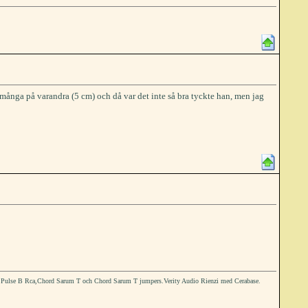
ånga på varandra (5 cm) och då var det inte så bra tyckte han, men jag
e Pulse B Rca,Chord Sarum T och Chord Sarum T jumpers.Verity Audio Rienzi med Cerabase.