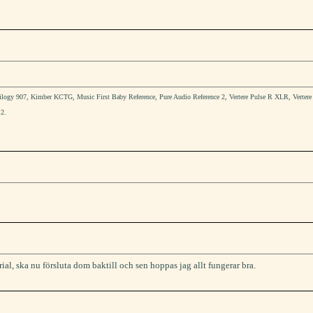
logy 907, Kimber KCTG, Music First Baby Reference, Pure Audio Reference 2, Vertere Pulse R XLR, Verter
2.
ial, ska nu försluta dom baktill och sen hoppas jag allt fungerar bra.