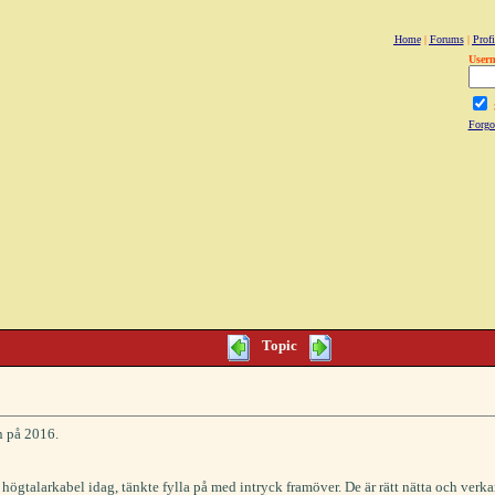
Home
|
Forums
|
Profi
User
Forgo
Topic
an på 2016.
ögtalarkabel idag, tänkte fylla på med intryck framöver. De är rätt nätta och verkar h