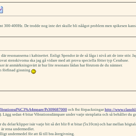
runt 300-400Hz. De trodde nog inte det skulle bli nåågot problem men spikesen kansk
är resonanserna i kabinettet. Enligt Spendor är de så låga i nivå att de inte stör. J
ovat stenskivorna ska jag gå vidare med att prova speciella fötter typ Cerabase.
cker är anmärkningsvärt är hur lite resonans lådan har förutom de du nämner.
n förfinad gissning
.
e/Vibrationsd%C3%A4mpare/Pr309687000
och 8st förpackningar
http://www.claso
. Lägg sedan 4 bitar Vibrationsdämpare under varje stenplatta och så behåller du g
r du delar/klipper isär varje bit så det blir 8 st bitar (5x10cm) och har mellan högt
t är rena undermedlet.
ligt undermedel för att få till bra återgivning.