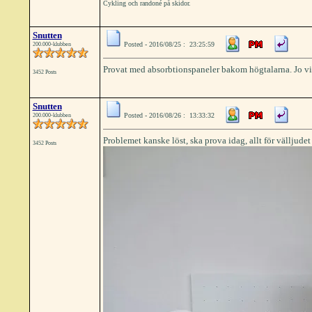
Cykling och randoné på skidor.
Snutten
Posted - 2016/08/25 : 23:25:59
200.000-klubben
Provat med absorbtionspaneler bakom högtalarna. Jo visst
3452 Posts
Snutten
Posted - 2016/08/26 : 13:33:32
200.000-klubben
Problemet kanske löst, ska prova idag, allt för välljudet 
3452 Posts