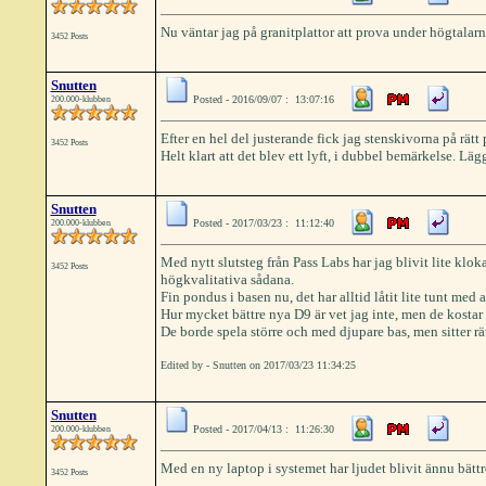
Nu väntar jag på granitplattor att prova under högtalar
3452 Posts
Snutten
Posted - 2016/09/07 : 13:07:16
200.000-klubben
Efter en hel del justerande fick jag stenskivorna på rätt 
3452 Posts
Helt klart att det blev ett lyft, i dubbel bemärkelse. Lä
Snutten
Posted - 2017/03/23 : 11:12:40
200.000-klubben
Med nytt slutsteg från Pass Labs har jag blivit lite klok
3452 Posts
högkvalitativa sådana.
Fin pondus i basen nu, det har alltid låtit lite tunt med 
Hur mycket bättre nya D9 är vet jag inte, men de kostar
De borde spela större och med djupare bas, men sitter rät
Edited by - Snutten on 2017/03/23 11:34:25
Snutten
Posted - 2017/04/13 : 11:26:30
200.000-klubben
Med en ny laptop i systemet har ljudet blivit ännu bättr
3452 Posts