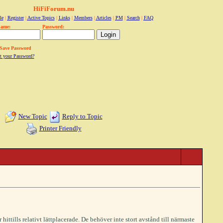
HiFiForum.nu
le
|
Register
|
Active Topics
|
Links
|
Members
|
Articles
|
PM
|
Search
|
FAQ
name:
Password:
Save Password
t your Password?
New Topic
Reply to Topic
Printer Friendly
ittills relativt lättplacerade. De behöver inte stort avstånd till närmaste