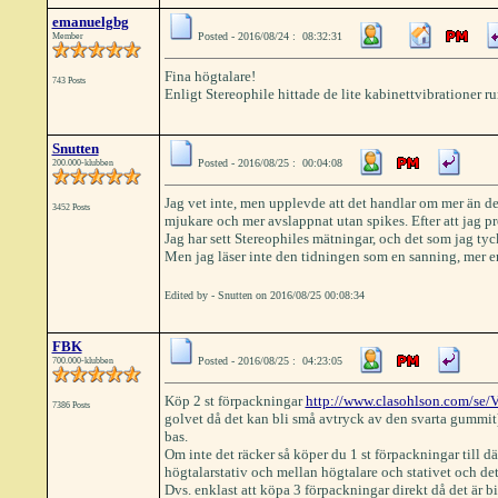
emanuelgbg
Posted - 2016/08/24 : 08:32:31
Member
Fina högtalare!
743 Posts
Enligt Stereophile hittade de lite kabinettvibrationer 
Snutten
Posted - 2016/08/25 : 00:04:08
200.000-klubben
Jag vet inte, men upplevde att det handlar om mer än de d
3452 Posts
mjukare och mer avslappnat utan spikes. Efter att jag pr
Jag har sett Stereophiles mätningar, och det som jag ty
Men jag läser inte den tidningen som en sanning, mer e
Edited by - Snutten on 2016/08/25 00:08:34
FBK
Posted - 2016/08/25 : 04:23:05
700.000-klubben
Köp 2 st förpackningar
http://www.clasohlson.com/s
7386 Posts
golvet då det kan bli små avtryck av den svarta gummit)
bas.
Om inte det räcker så köper du 1 st förpackningar till dä
högtalarstativ och mellan högtalare och stativet och de
Dvs. enklast att köpa 3 förpackningar direkt då det är bil