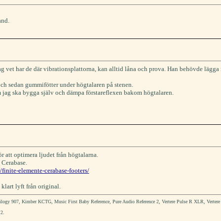
and.
et har de där vibrationsplattorna, kan alltid låna och prova. Han behövde lägga m
ch sedan gummifötter under högtalaren på stenen.
om jag ska bygga själv och dämpa förstareflexen bakom högtalaren.
 att optimera ljudet från högtalarna.
 Cerabase.
finite-elemente-cerabase-footers/
lart lyft från original.
logy 907, Kimber KCTG, Music First Baby Reference, Pure Audio Reference 2, Vertere Pulse R XLR, Verter
2.