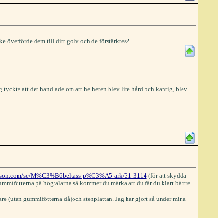
e överförde dem till ditt golv och de förstärktes?
ag tyckte att det handlade om att helheten blev lite hård och kantig, blev
hlson.com/se/M%C3%B6beltass-p%C3%A5-ark/31-3114
(för att skydda
ummifötterna på högtalarna så kommer du märka att du får du klart bättre
alare (utan gummifötterna då)och stenplattan. Jag har gjort så under mina