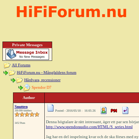
Private Messages
All Forums
HiFiForum.nu - Mångfaldens forum
Hårdvara, recensioner
Spendor D7
Author
Snutten
Posted - 2016/05/18 : 16:05:26
200.000-klubben
Denna högtalare är rätt intressant, äger ett par sen börj
3452 Posts
http://www.spendoraudio.com/HTML/S_series.html
Jag har en del inspelning kvar och de ska förses med ny h