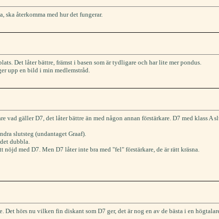
na, ska återkomma med hur det fungerar.
plats. Det låter bättre, främst i basen som är tydligare och har lite mer pondus.
gger upp en bild i min medlemstråd.
are vad gäller D7, det låter bättre än med någon annan förstärkare. D7 med klass A sl
andra slutsteg (undantaget Graaf).
 det dubbla.
t nöjd med D7. Men D7 låter inte bra med "fel" förstärkare, de är rätt kräsna.
e. Det hörs nu vilken fin diskant som D7 ger, det är nog en av de bästa i en högtalar