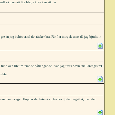
då så pass att lite högre krav kan ställas.
 än jag behöver, så det räcker bra. Får fler intryck snart då jag bjudit in
unn och lite irriterande påträngande i vad jag tror är övre mellanregistret.
eakta.
är man dammsuger. Hoppas det inte ska påverka ljudet negativt, men det