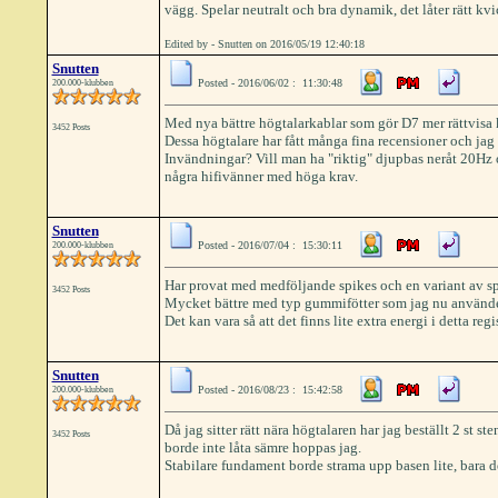
vägg. Spelar neutralt och bra dynamik, det låter rätt kvi
Edited by - Snutten on 2016/05/19 12:40:18
Snutten
Posted - 2016/06/02 : 11:30:48
200.000-klubben
Med nya bättre högtalarkablar som gör D7 mer rättvisa 
3452 Posts
Dessa högtalare har fått många fina recensioner och jag 
Invändningar? Vill man ha "riktig" djupbas neråt 20Hz och
några hifivänner med höga krav.
Snutten
Posted - 2016/07/04 : 15:30:11
200.000-klubben
Har provat med medföljande spikes och en variant av spike
3452 Posts
Mycket bättre med typ gummifötter som jag nu använder.
Det kan vara så att det finns lite extra energi i detta re
Snutten
Posted - 2016/08/23 : 15:42:58
200.000-klubben
Då jag sitter rätt nära högtalaren har jag beställt 2 st
3452 Posts
borde inte låta sämre hoppas jag.
Stabilare fundament borde strama upp basen lite, bara det