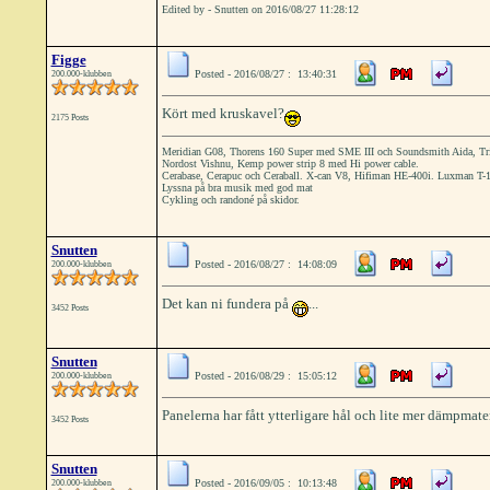
Edited by - Snutten on 2016/08/27 11:28:12
Figge
Posted - 2016/08/27 : 13:40:31
200.000-klubben
Kört med kruskavel?
2175 Posts
Meridian G08, Thorens 160 Super med SME III och Soundsmith Aida, Tri
Nordost Vishnu, Kemp power strip 8 med Hi power cable.
Cerabase, Cerapuc och Ceraball. X-can V8, Hifiman HE-400i. Luxman T-1
Lyssna på bra musik med god mat
Cykling och randoné på skidor.
Snutten
Posted - 2016/08/27 : 14:08:09
200.000-klubben
Det kan ni fundera på
...
3452 Posts
Snutten
Posted - 2016/08/29 : 15:05:12
200.000-klubben
Panelerna har fått ytterligare hål och lite mer dämpmater
3452 Posts
Snutten
Posted - 2016/09/05 : 10:13:48
200.000-klubben