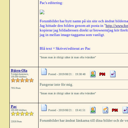
Pac's editering:
Forumbilder har bytt namn på sin site och ändrat bildern
Jag hittade den bilden genom att posta in "
http://www.fo
kopierar jag bildadressen direkt ur browsern(jag kör firefo
jag in mellan image-taggarna som vanligt.
Blå text = Skrivet/editerat av Pac
"Innan man är riktigt säker är man ofta tvärsäker"
Björn-Ola
Posted - 2019/08/21 : 19:38:48
Trädgårdsmästarn,
100.000-klubben
Fungerar inte för mig.
7953 Posts
"Innan man är riktigt säker är man ofta tvärsäker"
Pac
Posted - 2019/08/21 : 19:41:51
200.000-klubben
Forumbilder har ändrat länkarna till dina bilder och de ve
22026 Posts