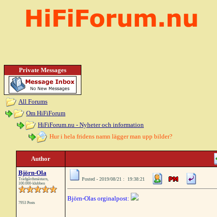
Private Messages
All Forums
Om HiFiForum
HiFiForum.nu - Nyheter och information
Hur i hela fridens namn lägger man upp bilder?
Author
Björn-Ola
Posted - 2019/08/21 : 19:38:21
Trädgårdsmästarn,
100.000-klubben
Björn-Olas orginalpost:
7953 Posts