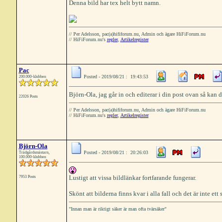
Denna bild har tex helt bytt namn.
// Per Adelsson, pac(a)hififorum.nu, Admin och ägare HiFiForum.nu
// HiFiForum.nu's
regler
,
Artikelregister
Pac
Posted - 2019/08/21 : 19:43:53
200.000-klubben
Björn-Ola, jag går in och editerar i din post ovan så kan 
22026 Posts
// Per Adelsson, pac(a)hififorum.nu, Admin och ägare HiFiForum.nu
// HiFiForum.nu's
regler
,
Artikelregister
Björn-Ola
Posted - 2019/08/21 : 20:26:03
Trädgårdsmästarn,
100.000-klubben
Lustigt att vissa bildlänkar fortfarande fungerar.
7953 Posts
Skönt att bilderna finns kvar i alla fall och det är inte ett
"Innan man är riktigt säker är man ofta tvärsäker"