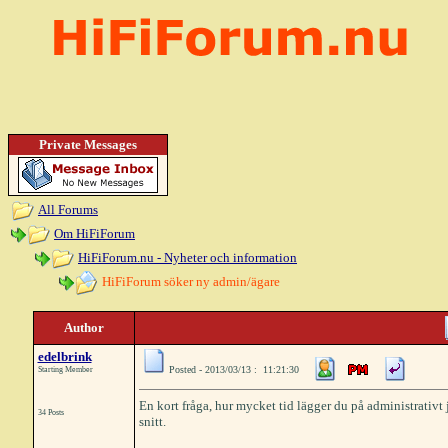
Private Messages
All Forums
Om HiFiForum
HiFiForum.nu - Nyheter och information
HiFiForum söker ny admin/ägare
Author
edelbrink
Posted - 2013/03/13 : 11:21:30
Starting Member
En kort fråga, hur mycket tid lägger du på administrativt j
34 Posts
snitt.