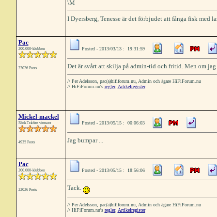
\M
I Dyersberg, Tenesse är det förbjudet att fånga fisk med la
Pac
Posted - 2013/03/13 : 19:31:59
200.000-klubben
Det är svårt att skilja på admin-tid och fritid. Men om jag
22026 Posts
// Per Adelsson, pac(a)hififorum.nu, Admin och ägare HiFiForum.nu
// HiFiForum.nu's
regler
,
Artikelregister
Mickel-mackel
Posted - 2013/05/15 : 00:06:03
RödaTråden vinnare
Jag bumpar ...
4935 Posts
Pac
Posted - 2013/05/15 : 18:56:06
200.000-klubben
Tack.
22026 Posts
// Per Adelsson, pac(a)hififorum.nu, Admin och ägare HiFiForum.nu
// HiFiForum.nu's
regler
,
Artikelregister