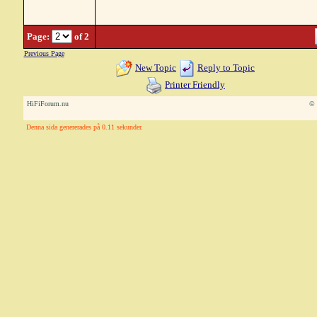
Page:
of 2
Previous Page
New Topic
Reply to Topic
Printer Friendly
HiFiForum.nu
© 
Denna sida genererades på 0.11 sekunder.