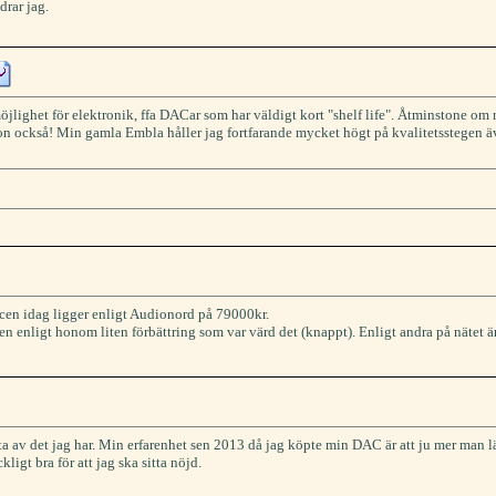
rar jag.
möjlighet för elektronik, ffa DACar som har väldigt kort "shelf life". Åtminstone o
n också! Min gamla Embla håller jag fortfarande mycket högt på kvalitetsstegen äv
dacen idag ligger enligt Audionord på 79000kr.
 en enligt honom liten förbättring som var värd det (knappt). Enligt andra på nätet
a av det jag har. Min erfarenhet sen 2013 då jag köpte min DAC är att ju mer man lär
kligt bra för att jag ska sitta nöjd.