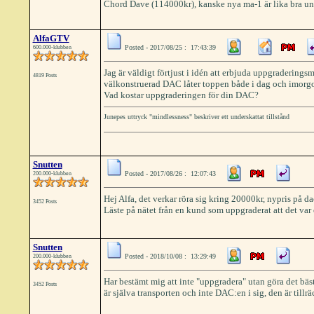
Chord Dave (114000kr), kanske nya ma-1 är lika bra und
AlfaGTV
Posted - 2017/08/25 : 17:43:39
600.000-klubben
Jag är väldigt förtjust i idén att erbjuda uppgraderings
4819 Posts
välkonstruerad DAC låter toppen både i dag och imorgo
Vad kostar uppgraderingen för din DAC?
Junepes uttryck "mindlessness" beskriver ett underskattat tillstånd
Snutten
Posted - 2017/08/26 : 12:07:43
200.000-klubben
Hej Alfa, det verkar röra sig kring 20000kr, nypris på 
3452 Posts
Läste på nätet från en kund som uppgraderat att det var
Snutten
Posted - 2018/10/08 : 13:29:49
200.000-klubben
Har bestämt mig att inte "uppgradera" utan göra det bäst
3452 Posts
är själva transporten och inte DAC:en i sig, den är tillräc