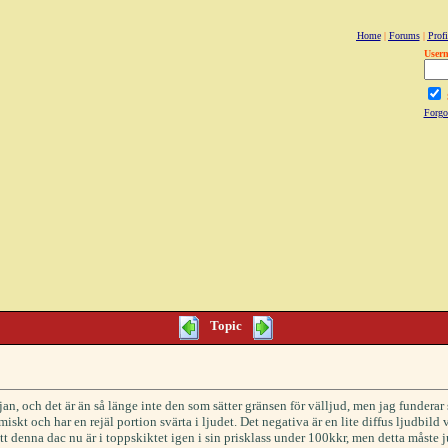
Home
|
Forums
|
Profi
User
Forgo
Topic
djan, och det är än så länge inte den som sätter gränsen för välljud, men jag funderar
skt och har en rejäl portion svärta i ljudet. Det negativa är en lite diffus ljudbild
tt denna dac nu är i toppskiktet igen i sin prisklass under 100kkr, men detta måste j