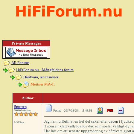
Private Messages
All Forums
HiFiForum.nu - Mångfaldens forum
Hårdvara, recensioner
Meitner MA-1.
Author
Snutten
Posted - 2017/08/25 : 15:48:53
200.000-klubben
Jag har nu förfinat en hel del saker efter dacen i ljudke
3452 Posts
1 som en klart välljudande dac som spelar väldigt dynami
Har läst om att senaste uppgradering av hårdvara gjort a