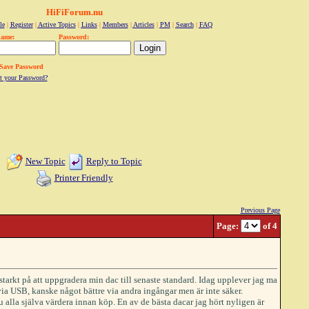
HiFiForum.nu
le
|
Register
|
Active Topics
|
Links
|
Members
|
Articles
|
PM
|
Search
|
FAQ
name:
Password:
Save Password
t your Password?
New Topic
Reply to Topic
Printer Friendly
Previous Page
Page:
of 4
 starkt på att uppgradera min dac till senaste standard. Idag upplever jag ma
 via USB, kanske något bättre via andra ingångar men är inte säker.
u alla själva värdera innan köp. En av de bästa dacar jag hört nyligen är