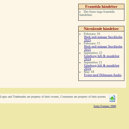
Framtida händelser
Det finns inga framtida
händelser.
Närstående händelser
February 16
High end-mässan Stockholm
2025
February 15
High end-mässan Stockholm
2025
September 22
Göteborg hifi & musikfest
2024
September 21
Göteborg hifi & musikfest
2024
May 18
Event med Döhmann Audio
ogos and Trademarks are property of their owners, Comments are property of their posters
Snitz Forums 2000