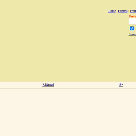
Home
|
Forums
|
Profi
User
Forgo
Månad
År