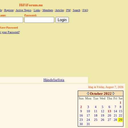
HiFiForum.nu
le
|
Register
|
Active Topics
|
Links
|
Members
|
Articles
|
PM
|
Search
|
FAQ
name:
Password:
Save Password
t your Password?
Händelselista
Idag är Friday, August 7, 2026
October 2022
Sun
Mon
Tue
Wed
Thu
Fri
Sat
1
2
3
4
5
6
7
8
9
10
11
12
13
14
15
16
17
18
19
20
21
22
23
24
25
26
27
28
29
30
31