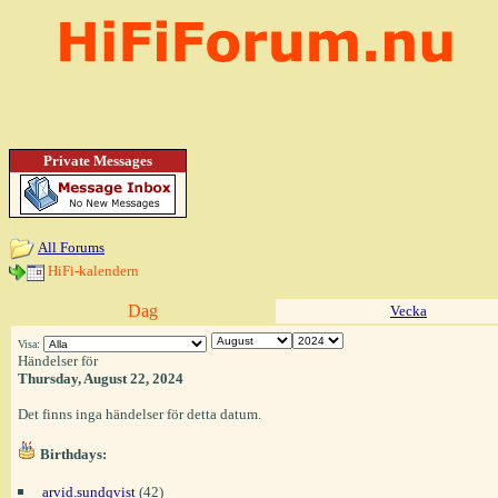
Private Messages
All Forums
HiFi-kalendern
Dag
Vecka
Visa:
Händelser för
Thursday, August 22, 2024
Det finns inga händelser för detta datum.
Birthdays:
arvid.sundqvist
(42)