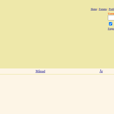
Home
|
Forums
|
Profi
User
Forgo
Månad
År