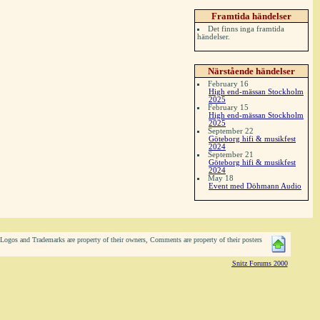
Framtida händelser
Det finns inga framtida
händelser.
Närstående händelser
February 16
High end-mässan Stockholm
2025
February 15
High end-mässan Stockholm
2025
September 22
Göteborg hifi & musikfest
2024
September 21
Göteborg hifi & musikfest
2024
May 18
Event med Döhmann Audio
ogos and Trademarks are property of their owners, Comments are property of their posters
Snitz Forums 2000