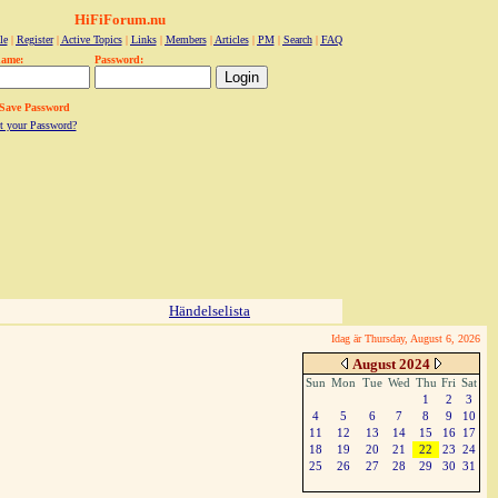
HiFiForum.nu
le
|
Register
|
Active Topics
|
Links
|
Members
|
Articles
|
PM
|
Search
|
FAQ
name:
Password:
Save Password
t your Password?
Händelselista
Idag är Thursday, August 6, 2026
August 2024
Sun
Mon
Tue
Wed
Thu
Fri
Sat
1
2
3
4
5
6
7
8
9
10
11
12
13
14
15
16
17
18
19
20
21
22
23
24
25
26
27
28
29
30
31