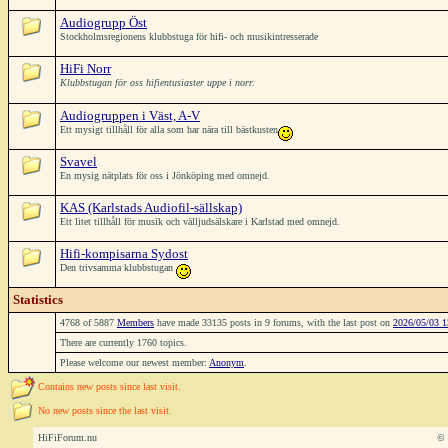
Audiogrupp Öst
Stockholmsregionens klubbstuga för hifi- och musikintresserade
HiFi Norr
Klubbstugan för oss hifientusiaster uppe i norr.
Audiogruppen i Väst, A-V
Ett mysigt tillhåll för alla som har nära till bästkusten
Svavel
En mysig nätplats för oss i Jönköping med omnejd.
KAS (Karlstads Audiofil-sällskap)
Ett litet tillhåll för musik och välljudsälskare i Karlstad med omnejd.
Hifi-kompisarna Sydost
Den trivsamma klubbstugan
Statistics
4768 of 5887
Members
have made 33135 posts in 9 forums, with the last post on
2026/05/03 1
There are currently 1760 topics.
Please welcome our newest member:
Anonym
.
Contains new posts since last visit.
No new posts since the last visit.
HiFiForum.nu
© 