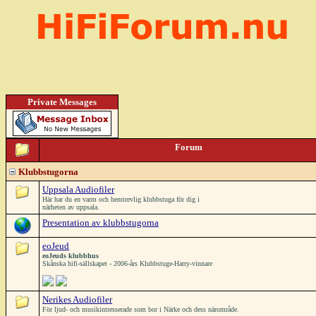
Private Messages
Forum
Klubbstugorna
Uppsala Audiofiler
Här har du en varm och hemtrevlig klubbstuga för dig i
närheten av uppsala.
Presentation av klubbstugorna
eoJeud
eoJeuds klubbhus
Skånska hifi-sällskapet - 2006-års Klubbstuge-Harry-vinnare
Nerikes Audiofiler
För ljud- och musikintresserade som bor i Närke och dess närområde.