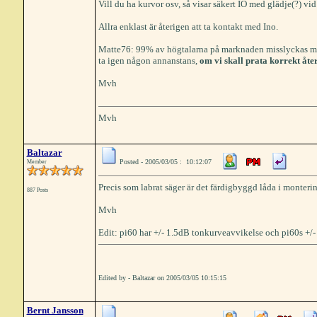
Vill du ha kurvor osv, så visar säkert IÖ med glädje(?) vi
Allra enklast är återigen att ta kontakt med Ino.
Matte76: 99% av högtalarna på marknaden misslyckas med 
ta igen någon annanstans,
om vi skall prata korrekt åte
Mvh
Mvh
Baltazar
Posted - 2005/03/05 : 10:12:07
Member
Precis som labrat säger är det färdigbyggd låda i monteri
887 Posts
Mvh
Edit: pi60 har +/- 1.5dB tonkurveavvikelse och pi60s +/-
Edited by - Baltazar on 2005/03/05 10:15:15
Bernt Jansson