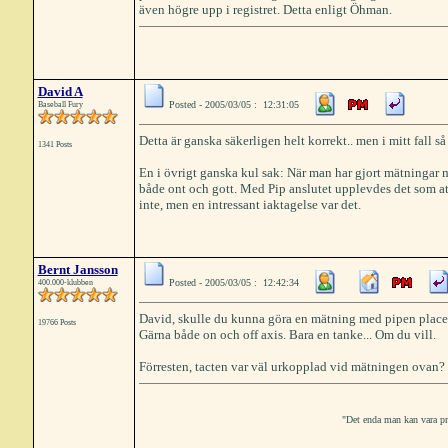
även högre upp i registret. Detta enligt Öhman.
David A
Posted - 2005/03/05 : 12:31:05
Baseball Fury
Detta är ganska säkerligen helt korrekt.. men i mitt fall 
1341 Posts
En i övrigt ganska kul sak: När man har gjort mätningar m
både ont och gott. Med Pip anslutet upplevdes det som at
inte, men en intressant iaktagelse var det.
Bernt Jansson
Posted - 2005/03/05 : 12:42:34
400.000-klubben
David, skulle du kunna göra en mätning med pipen plac
19766 Posts
Gärna både on och off axis. Bara en tanke... Om du vill.
Förresten, tacten var väl urkopplad vid mätningen ovan?
"Det enda man kan vara prak