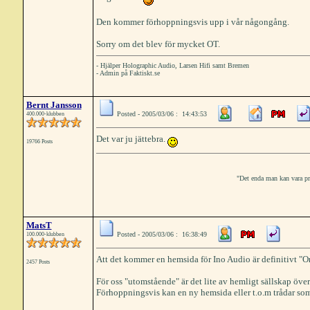
Den kommer förhoppningsvis upp i vår någongång.
Sorry om det blev för mycket OT.
- Hjälper Holographic Audio, Larsen Hifi samt Bremen
- Admin på Faktiskt.se
Bernt Jansson
Posted - 2005/03/06 : 14:43:53
400.000-klubben
Det var ju jättebra.
19766 Posts
"Det enda man kan vara prak
MatsT
Posted - 2005/03/06 : 16:38:49
100.000-klubben
Att det kommer en hemsida för Ino Audio är definitivt "O
2457 Posts
För oss "utomstående" är det lite av hemligt sällskap över
Förhoppningsvis kan en ny hemsida eller t.o.m trådar som 