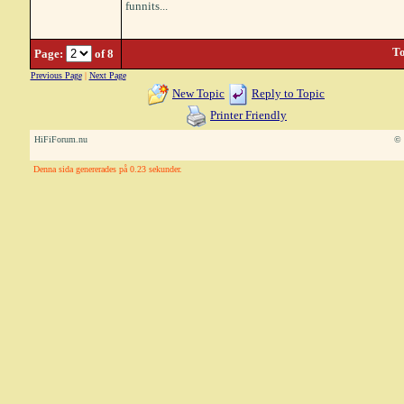
funnits...
To
Page:
of 8
Previous Page
|
Next Page
New Topic
Reply to Topic
Printer Friendly
HiFiForum.nu
© 
Denna sida genererades på 0.23 sekunder.