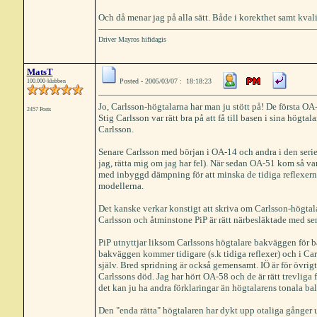
Och då menar jag på alla sätt. Både i korekthet samt kvalitet
Driver Mayros hifidagis
MatsT
Posted - 2005/03/07 : 18:18:23
100.000-klubben
Jo, Carlsson-högtalarna har man ju stött på! De första OA
2457 Posts
Stig Carlsson var rätt bra på att få till basen i sina högt
Carlsson.
Senare Carlsson med början i OA-14 och andra i den serien 
jag, rätta mig om jag har fel). När sedan OA-51 kom så va
med inbyggd dämpning för att minska de tidiga reflexerna o
modellerna.
Det kanske verkar konstigt att skriva om Carlsson-högtala
Carlsson och åtminstone PiP är rätt närbesläktade med sen
PiP utnyttjar liksom Carlssons högtalare bakväggen för ba
bakväggen kommer tidigare (s.k tidiga reflexer) och i Ca
själv. Bred spridning är också gemensamt. IÖ är för övrigt
Carlssons död. Jag har hört OA-58 och de är rätt trevliga 
det kan ju ha andra förklaringar än högtalarens tonala bal
Den "enda rätta" högtalaren har dykt upp otaliga gånger un