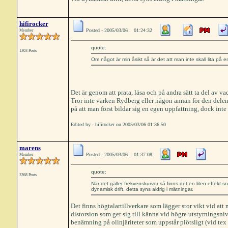
hifirocker
Posted - 2005/03/06 : 01:24:32
Member
quote:
1303 Posts
Om något är min åsikt så är det att man inte skall lita på
Det är genom att prata, läsa och på andra sätt ta del av v
Tror inte varken Rydberg eller någon annan för den delen b
på att man först bildar sig en egen uppfattning, dock int
Edited by - hifirocker on 2005/03/06 01:36:50
marens
Posted - 2005/03/06 : 01:37:08
Member
quote:
3368 Posts
När det gäller frekvenskurvor så finns det en liten effekt s
dynamisk drift, detta syns aldrig i mätningar.
Det finns högtalartillverkare som lägger stor vikt vid att
distorsion som ger sig till känna vid högre utstyrningsni
benämning på olinjäriteter som uppstår plötsligt (vid tex 