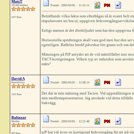
MatsT
Posted - 2005/03/05 : 11:55:11
100.000-klubben
Beträffande vilka fakta som efterfrågas så är svaret helt enke
2457 Posts
impulssvaret ser bra ut, uppgiven frekvensgångsavvikelse 
Enligt matson är det direktljudet som har den uppgivna 
Horisontella spridningen skall vara god men hur den ser u
egentligen. Baffelns bredd påverkar lite grann och om detta
Mätningen på PiP antyder att de vid mättillfället inte stod
TACT-korrigeringen. Vilken typ av mikrofon som använts 
mäts?
David A
Posted - 2005/03/05 : 12:08:14
Baseball Fury
Det där är min mätning med Tacten. Vid uppställningen st
1341 Posts
min medlemspresentation. Jag använde vid detta tillfälle
bakvägg.
Baltazar
Posted - 2005/03/05 : 12:21:48
Member
piP har väl även en korrigerad frekvensgång för att stå vid
887 Posts