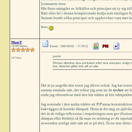
lyssnarens öron.
Här finns mängder av felkällor och principer att ty sig ti
Rätt eller fel i denna komplicerade kedja som slutligen 
Snarare borde olika principer och upplevelser vara mer int
Bravo
MatsT
Posted - 2005/03/05 : 17:39:52
100.000-klubben
quote:
2457 Posts
Öhman tillverkar sina produkter efter sina principer, enligt
bra, däremot gillas inte allt av alla.
Det är ju ungefär den tesen jag driver också. Jag har noter
samma uttalade sätt, det tolkar jag som att de
tycker
att h
enda jag eftersträvar med den här tråden är lite ödmjukh
Jag noterade i den andra tråden att PiP'arnas konstruktio
bakväggen är korrekt dämpad. Detta är för mig en självkl
det är de tidiga reflexerna i inspelningen som ger illusi
dämpas eller fördröjs så får man en störning av de inpelad
avseenden (enligt mitt sätt att se på det). Ta nu inte detta