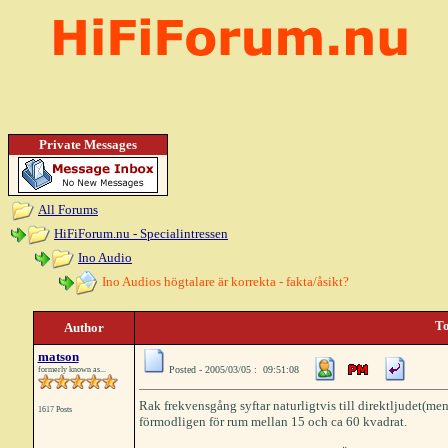
Private Messages
All Forums
HiFiForum.nu - Specialintressen
Ino Audio
Ino Audios högtalare är korrekta - fakta/åsikt?
To
Author
matson
Posted - 2005/03/05 : 09:51:08
formerly known as...
Rak frekvensgång syftar naturligtvis till direktljudet(men
1617 Posts
förmodligen för rum mellan 15 och ca 60 kvadrat.