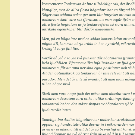
kommentera: Tonkurvan är inte tillräckligt rak, det är d
klangligt, men de allra flesta högtalare har en färgad kl
Säger man sådana saker ger man lätt intrycket att man me
tonkurvan skall vara rak (förutsatt att man utgår ifrån en
allra flesta högtalare är ju tonkurvefelen så stora att 
intrikata egenskaper blir därför akademiska.
Men, på en högtalare med en sådan konstruktion att tonku
någon dB, kan man börja träda in i en ny värld, mikrovär
krokig! I varje fall lite.
Varför då, då? Jo, de två punkter där högtalarna (framk
hela ljudbilden. Eftersom olika infallsvinklar av ljud ge
tonkurvan, för att tona ner sina egna positioner och så b
Att den optimalkrokiga tonkurvan är inte relevant att 
paradox. Men det är inte så ovanligt att man inom många d
till en högre nivå.
Skall man vara noga (och det måste man absolut vara i mi
tonkurvan dessutom vara olika i olika strålningsriktnin
tonkontrollenhet  den måste skapas av högtalaren själv
ljudutstrålningen.
Samtliga Ino Audios högtalare har under konstruktionsarb
öppnar sig hundratals olika dörrar in i mikrovärden när
är en av orsakerna till att det är så besvärligt att konstr
Ibland öppnar sig två dörrar från olika håll in till samm