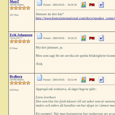
MatsT
Posted - 2005/03/05 : 18:20:30
100.000-klubben
Jämnare än den här?
2457 Posts
http://www.fostexinternational.com/docs/speaker_comp/
Erik Johansson
Posted - 2005/03/05 : 18:26:23
70-tals OA!!!!!
Mycket jämnare, ja.
873 Posts
Men som sagt för att unvika att sprida felaktigheter kom
/Erik
Rydberg
Posted - 2005/03/05 : 18:53:49
100.000-klubben
Appropå rak tonkurva, så säger Ingvar själv:
4520 Posts
Liten överkurs
Den som läst lite fysik känner till att saker som är san
makro och mikro då handlar om hur djupt in i ämnet man 
Ett exempel: När man konstaterat hur tonkurvan ser ut på