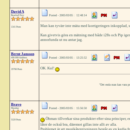
David A
Posted - 2005/03/05 : 12:48:14
Baseball Fury
Man kan tyvärr inte mäta med korrigeringen inkopplad, så 
1341 Posts
Kan givetvis göra en mätning med både i28s och Pip igen.
annorlunda ut nu antar jag.
Bernt Jansson
Posted - 2005/03/05 : 13:25:52
400.000-klubben
OK. Kul!
19766 Posts
"Det enda man kan vara prak
Bravo
Posted - 2005/03/05 : 15:56:50
Member
Öhman tillverkar sina produkter efter sina principer, e
5320 Posts
låter de också bra, däremot gillas inte allt av alla.
Problemet är att musikåtergivningen består av en kedja f