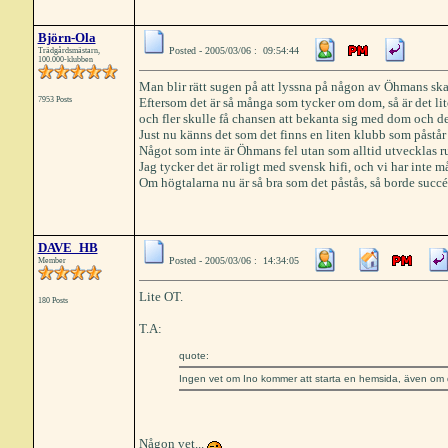
Björn-Ola
Posted - 2005/03/06 : 09:54:44
Trädgårdsmästarn,
100.000-klubben
Man blir rätt sugen på att lyssna på någon av Öhmans ska
7953 Posts
Eftersom det är så många som tycker om dom, så är det lite
och fler skulle få chansen att bekanta sig med dom och de
Just nu känns det som det finns en liten klubb som påstår s
Något som inte är Öhmans fel utan som alltid utvecklas run
Jag tycker det är roligt med svensk hifi, och vi har inte må
Om högtalarna nu är så bra som det påstås, så borde succé
DAVE_HB
Posted - 2005/03/06 : 14:34:05
Member
Lite OT.
180 Posts
T.A:
quote:
Ingen vet om Ino kommer att starta en hemsida, även om 
Någon vet...