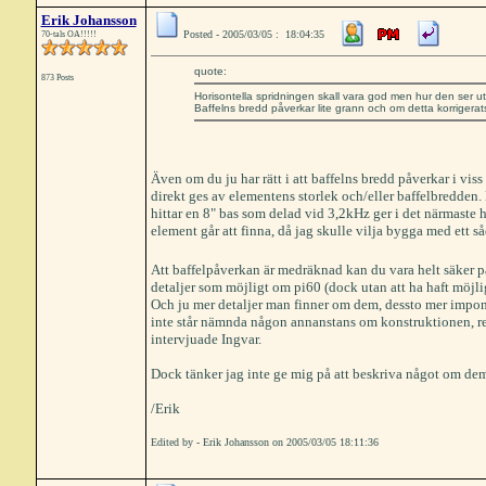
Erik Johansson
Posted - 2005/03/05 : 18:04:35
70-tals OA!!!!!
quote:
873 Posts
Horisontella spridningen skall vara god men hur den ser ut
Baffelns bredd påverkar lite grann och om detta korrigerats 
Även om du ju har rätt i att baffelns bredd påverkar i vis
direkt ges av elementens storlek och/eller baffelbredden. 
hittar en 8" bas som delad vid 3,2kHz ger i det närmaste
element går att finna, då jag skulle vilja bygga med ett s
Att baffelpåverkan är medräknad kan du vara helt säker på
detaljer som möjligt om pi60 (dock utan att ha haft möjl
Och ju mer detaljer man finner om dem, dessto mer impone
inte står nämnda någon annanstans om konstruktionen, 
intervjuade Ingvar.
Dock tänker jag inte ge mig på att beskriva något om dem.
/Erik
Edited by - Erik Johansson on 2005/03/05 18:11:36