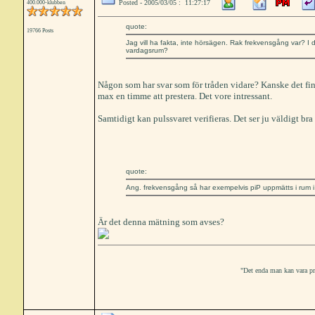
Posted - 2005/03/05 : 11:27:17
400.000-klubben
quote:
19766 Posts
Jag vill ha fakta, inte hörsägen. Rak frekvensgång var? I dö
vardagsrum?
Någon som har svar som för tråden vidare? Kanske det fin
max en timme att prestera. Det vore intressant.
Samtidigt kan pulssvaret verifieras. Det ser ju väldigt bra 
quote:
Ang. frekvensgång så har exempelvis piP uppmätts i rum i
Är det denna mätning som avses?
"Det enda man kan vara prak