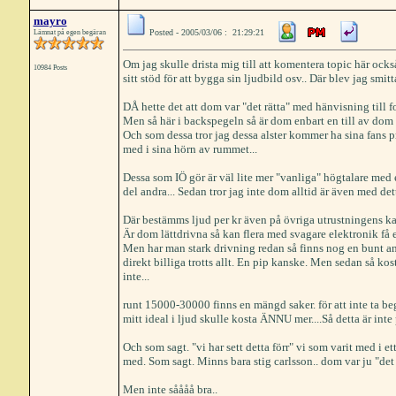
mayro
Posted - 2005/03/06 : 21:29:21
Lämnat på egen begäran
Om jag skulle drista mig till att komentera topic här ock
10984 Posts
sitt stöd för att bygga sin ljudbild osv.. Där blev jag smitta
DÅ hette det att dom var "det rätta" med hänvisning till 
Men så här i backspegeln så är dom enbart en till av dom
Och som dessa tror jag dessa alster kommer ha sina fans pr
med i sina hörn av rummet...
Dessa som IÖ gör är väl lite mer "vanliga" högtalare med 
del andra... Sedan tror jag inte dom alltid är även med dett
Där bestämms ljud per kr även på övriga utrustningens kapa
Är dom lättdrivna så kan flera med svagare elektronik få e
Men har man stark drivning redan så finns nog en bunt an
direkt billiga trotts allt. En pip kanske. Men sedan så kos
inte...
runt 15000-30000 finns en mängd saker. för att inte ta be
mitt ideal i ljud skulle kosta ÄNNU mer....Så detta är inte 
Och som sagt. "vi har sett detta förr" vi som varit med i et
med. Som sagt. Minns bara stig carlsson.. dom var ju "d
Men inte såååå bra..