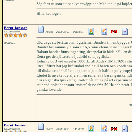
2568 Posts
Såg först ut som ett par kvartsvågpipor. Med tanke på höjden
Hifiarkeologen
Bernt Jansson
Posted - 2003/08/01 : 00:38:51
400.000-klubben
OK, dags att berätta om högtalarna. Banden är hembyggda, 
19766 Posts
Bandet har samma yta som ett 6,5 tums element men väger b
Bakom bandet finns ingenting, det spelar åt båda håll, en di
Detta ger den jättestora ljudbild som jag älskar.
Delning 6dB vid ungefär 1000Hz till Audax HM170Z0 i slu
liter. I filtret har jag luftlindad spole till basen och kondens
till diskanten är hälften papper i olja och hälften polypropy
Ljudet är mycket detaljerat men rullar av i basen ganska tidi
blir en ganska ljus klang. Därför håller jag på att experimen
ett par dipolsubbar som "möter" dessa från 50 Hz och neråt. 
ganska lovande.
"D
Bernt Jansson
Posted - 2003/08/01 : 14:33:49
400.000-klubben