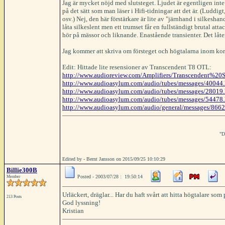
Jag är mycket nöjd med slutsteget. Ljudet är egentligen inte
på det sätt som man läser i Hifi-tidningar att det är. (Luddigt
osv.) Nej, den här förstärkare är lite av "järnhand i silkesha
låta silkeslent men ett trumset får en fullständigt brutal atta
hör på mässor och liknande. Enastående transienter. Det låter
Jag kommer att skriva om försteget och högtalarna inom kor
Edit: Hittade lite resensioner av Transcendent T8 OTL:
http://www.audioreview.com/Amplifiers/Transcendent%2
http://www.audioasylum.com/audio/tubes/messages/40044.
http://www.audioasylum.com/audio/tubes/messages/28019.
http://www.audioasylum.com/audio/tubes/messages/54478.
http://www.audioasylum.com/audio/general/messages/8662
"D
Edited by - Bernt Jansson on 2015/09/25 10:10:29
Billie300B
Posted - 2003/07/28 : 19:50:14
Member
Urläckert, dräglar... Har du haft svårt att hitta högtalare 
213 Posts
God lyssning!
Kristian