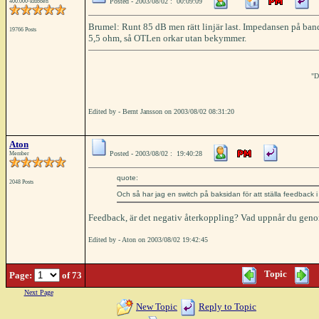
Posted - 2003/08/02 : 00:09:09
400.000-klubben
Brumel: Runt 85 dB men rätt linjär last. Impedansen på band
19766 Posts
5,5 ohm, så OTLen orkar utan bekymmer.
"D
Edited by - Bernt Jansson on 2003/08/02 08:31:20
Aton
Posted - 2003/08/02 : 19:40:28
Member
quote:
2048 Posts
Och så har jag en switch på baksidan för att ställa feedback i 
Feedback, är det negativ återkoppling? Vad uppnår du gen
Edited by - Aton on 2003/08/02 19:42:45
Topic
Page:
of 73
Next Page
New Topic
Reply to Topic