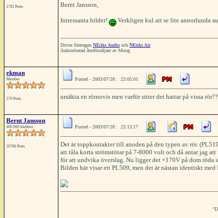
Bernt Jansson,
1782 Posts
Intressanta bilder!
Verkligen kul att se lite annorlunda a
Driver företagen
NEriks Audio
och
NEriks Air
Auktoriserad återförsäljare av Moog
ekman
Posted - 2003/07/28 : 23:05:01
Member
ursäkta en rörnovis men varför sitter det hattar på vissa rör??
270 Posts
Bernt Jansson
Posted - 2003/07/28 : 23:13:17
400.000-klubben
Det är toppkontakter till anoden på den typen av rör. (PL519
19766 Posts
att tåla korta strömstötar på 7-8000 volt och då antar jag a
för att undvika överslag. Nu ligger det +170V på dom röda 
Bilden här visar ett PL509, men det är nästan identiskt med
"D