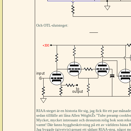
Och OTL-slutsteget:
RIAA-steget är en historia för sig, jag fick för ett par månade
sedan tillfälle att låna Allen WrightŽs "Tube preamp cookb
Mycket, mycket intressant och dessutom rolig bok som re
varmt! Där fanns byggbeskrivning på ett av världens bästa 
Jag byggde (givetvis) genast ett sådant RIAA-steg, något mo