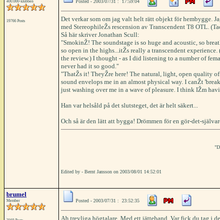
Posted - 2003/07/31 : 17:59:04
400.000-klubben
Det verkar som om jag valt helt rätt objekt för hembygge. Ja
19766 Posts
med StereophileŽs rescension av Transcendent T8 OTL. (Tac
Så här skriver Jonathan Scull:
"SmokinŽ! The soundstage is so huge and acoustic, so breathi
so open in the highs...itŽs really a transcendent experience. 
the review.) I thought - as I did listening to a number of fema
never had it so good."
"ThatŽs it! TheyŽre here! The natural, light, open quality of 
sound envelops me in an almost physical way. I canŽt 'break 
just washing over me in a wave of pleasure. I think IŽm hav
Han var helsåld på det slutsteget, det är helt säkert...
Och så är den lätt att bygga! Drömmen för en gör-det-självar
"D
Edited by - Bernt Jansson on 2003/08/01 14:52:01
brumel
Posted - 2003/07/31 : 23:52:35
Member
Ah trevliga högtalare. Med ett jätteband. Var fick du tag i d