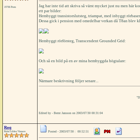
Jag har inte tid att skriva så värst mycket just nu men här 
19766 Posts
ett par bilder:
Hembyggt transistorslutsteg, triampat, med inbyggt rörbaserat
Dessa gick i pension med omedelbar verkan då T8an blev kl
Hembyggt rörförsteg, Transcendent Grounded Grid:
Och så en bild på en av mina hembyggda högtalare:
Närmare beskrivning följer senare...
"D
Edited by - Bernt Jansson on 2003/07/30 00:31:04
Roq
Posted - 2003/07/30 : 00:52:51
RödaTråden Vinnare