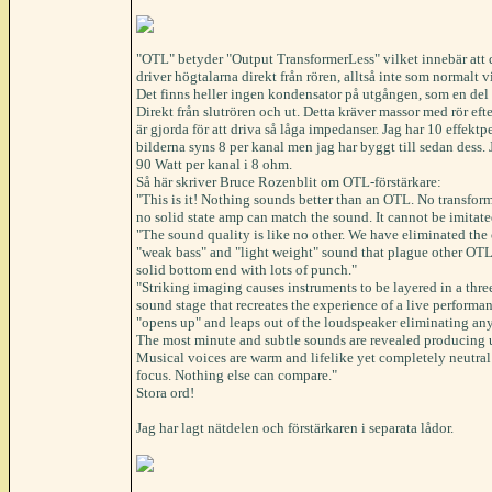
"OTL" betyder "Output TransformerLess" vilket innebär att de
driver högtalarna direkt från rören, alltså inte som normalt v
Det finns heller ingen kondensator på utgången, som en del s
Direkt från slutrören och ut. Detta kräver massor med rör ef
är gjorda för att driva så låga impedanser. Jag har 10 effektp
bilderna syns 8 per kanal men jag har byggt till sedan dess. 
90 Watt per kanal i 8 ohm.
Så här skriver Bruce Rozenblit om OTL-förstärkare:
"This is it! Nothing sounds better than an OTL. No transfo
no solid state amp can match the sound. It cannot be imitate
"The sound quality is like no other. We have eliminated the 
"weak bass" and "light weight" sound that plague other OTL
solid bottom end with lots of punch."
"Striking imaging causes instruments to be layered in a thr
sound stage that recreates the experience of a live performa
"opens up" and leaps out of the loudspeaker eliminating an
The most minute and subtle sounds are revealed producing 
Musical voices are warm and lifelike yet completely neutral 
focus. Nothing else can compare."
Stora ord!
Jag har lagt nätdelen och förstärkaren i separata lådor.