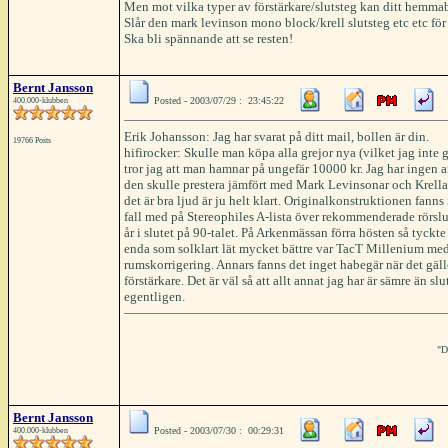
Men mot vilka typer av förstärkare/slutsteg kan ditt hemm
Slår den mark levinson mono block/krell slutsteg etc etc för 9
Ska bli spännande att se resten!
Bernt Jansson
Posted - 2003/07/29 : 23:45:22
400.000-klubben
Erik Johansson: Jag har svarat på ditt mail, bollen är din.
19766 Posts
hifirocker: Skulle man köpa alla grejor nya (vilket jag inte g
tror jag att man hamnar på ungefär 10000 kr. Jag har ingen
den skulle prestera jämfört med Mark Levinsonar och Krellar
det är bra ljud är ju helt klart. Originalkonstruktionen fanns 
fall med på Stereophiles A-lista över rekommenderade rörslut
år i slutet på 90-talet. På Arkenmässan förra hösten så tyckte 
enda som solklart lät mycket bättre var TacT Millenium me
rumskorrigering. Annars fanns det inget habegär när det gäll
förstärkare. Det är väl så att allt annat jag har är sämre än slu
egentligen.
"D
Bernt Jansson
Posted - 2003/07/30 : 00:29:31
400.000-klubben