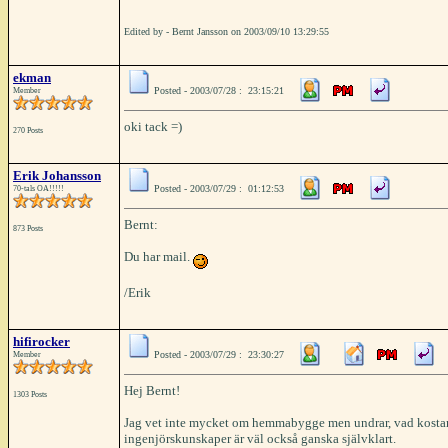
Edited by - Bernt Jansson on 2003/09/10 13:29:55
ekman
Posted - 2003/07/28 : 23:15:21
Member
oki tack =)
270 Posts
Erik Johansson
Posted - 2003/07/29 : 01:12:53
70-tals OA!!!!!
Bernt:
873 Posts
Du har mail.
/Erik
hifirocker
Posted - 2003/07/29 : 23:30:27
Member
Hej Bernt!
1303 Posts
Jag vet inte mycket om hemmabygge men undrar, vad kostar d
ingenjörskunskaper är väl också ganska självklart.