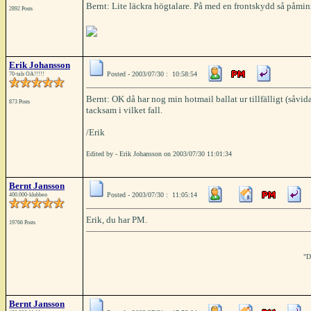
Bernt: Lite läckra högtalare. På med en frontskydd så påmi
2892 Posts
Erik Johansson
Posted - 2003/07/30 : 10:58:54
70-tals OA!!!!!
Bernt: OK då har nog min hotmail ballat ur tillfälligt (såvida
873 Posts
tacksam i vilket fall.
/Erik
Edited by - Erik Johansson on 2003/07/30 11:01:34
Bernt Jansson
Posted - 2003/07/30 : 11:05:14
400.000-klubben
Erik, du har PM.
19766 Posts
"D
Bernt Jansson