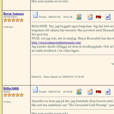
Den som syndar sover icke.
Bernt Jansson
Posted - 2003/07/28 : 20:01:46
400.000-klubben
Billie300B: Nej, jag byggde egna högtalare. Jag har hört at
19766 Posts
högtalare till sådana här monster. Har provkört med Dynaud
det gick bra.
NYAL vet jag inte, det är möjligt. Bruce Rozenblit har den h
http://www.transcendentsound.com/
Jag kanske skulle tillägga att dom är triodkopplade. Och så 
att ställa feedback i tre olika lägen.
"D
Edited by - Bernt Jansson on 2004/02/01 22:58:38
Billie300B
Posted - 2003/07/28 : 20:46:06
Member
Jajustdet nu kom jag på det, jag blandade ihop honom med 
213 Posts
Har sett bra omdömen om "The Grounded Grid Preamp"- passar
Den som syndar sover icke.