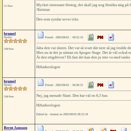
Mycket intressant försteg, det skall jag nog försöka mig på 
213 Posts
/Kristian
Den som syndar sover icke.
brumel
Posted - 2003/08/02 : 00:02:10
Member
Jaha den var sluten. Det var så svart där nere så jag trodde 
2568 Posts
Men nu är det ju nästan en Apogee Stage. Det är väl också e
Är den trögdriven? Eh fast det kan den ju inte va med tank
Hifiarkeologen
brumel
Posted - 2003/08/02 : 00:06:31
Member
Nej, jag menade Slant. Den har väl en 6,5 bas.
2568 Posts
Hifiarkeologen
Edited by - brumel on 2003/08/02 08:22:34
Bernt Jansson