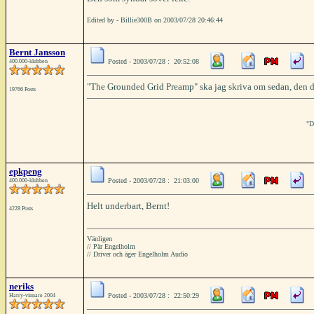
Edited by - Billie300B on 2003/07/28 20:46:44
Bernt Jansson
Posted - 2003/07/28 : 20:52:08
400.000-klubben
"The Grounded Grid Preamp" ska jag skriva om sedan, den d
19766 Posts
"D
epkpeng
Posted - 2003/07/28 : 21:03:00
400.000-klubben
Helt underbart, Bernt!
4228 Posts
Vänligen
// Pär Engelholm
// Driver och äger Engelholm Audio
neriks
Posted - 2003/07/28 : 22:50:29
Harry-vinnare 2004