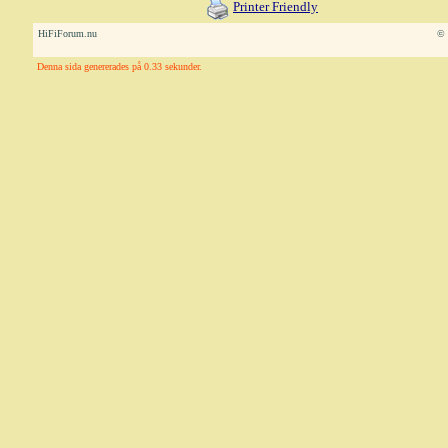
Printer Friendly
HiFiForum.nu
© 
Denna sida genererades på 0.33 sekunder.