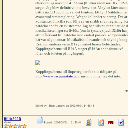
eftersom jag använde 417A-rör (Kultrör inom rör-DIY i USA) 
steget. Jag blev definitivt inte besviken. Vinylen låter utan
bättre än CD nu, förut var det tvärtom. Ett lyft! Nätdelen har 
avancerad strömreglering, Wright kallar det superreg. Det är
konstantströmkälla som följs av en snabb shuntreglering. R
nätdelar är ofta ett tvisteämne. Jag har tills nu funnit att de 
musikaliteten, ger ett livlöst (om än tystare) ljud. Därför har
alltid återvänt till nätdelar med endast passiva komponente
här var något annat: Musikaliskt, levande och skyhög boogi
Rekommenderas varmt!! I synnerhet basen förbättrades.
Kopplingschema till RIAA-steget (RIAAn är de första två
rören och J-Feten på ingången):
Kopplingschema till Superreg har funnits tidigare på
http://www.vacuumstate.com
men nu hittar jag det inte.
"D
Edited by - Bernt Jansson on 2003/08/01 14:49:48
Billie300B
Posted - 2003/08/01 : 21:50:44
Member