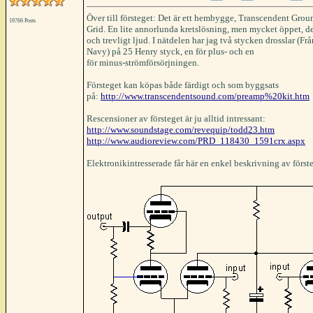
Över till försteget: Det är ett hembygge, Transcendent Gro
19766 Posts
Grid. En lite annorlunda kretslösning, men mycket öppet, de
och trevligt ljud. I nätdelen har jag två stycken drosslar (Fr
Navy) på 25 Henry styck, en för plus- och en
för minus-strömförsörjningen.
Försteget kan köpas både färdigt och som byggsats
på:
http://www.transcendentsound.com/preamp%20kit.htm
Rescensioner av försteget är ju alltid intressant:
http://www.soundstage.com/revequip/todd23.htm
http://www.audioreview.com/PRD_118430_1591crx.aspx
Elektronikintresserade får här en enkel beskrivning av först