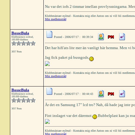
Nu var det iofs 2 timmar imellan provlyssningarna. Men
Klubbmästare eoJeud - Kontakta mig eller Anton om ni vill bli medlemm
Min medlemstråd
BosseBula
Posted - 2006/07/17 : 00:39:34
Klubbmästare eoJeud,
100.000-klubben
Det har hifi'ats lite mer än vanligt här hemma. Men vi 
3057 Posts
Jag fick paket på bussgods.
Klubbmästare eoJeud - Kontakta mig eller Anton om ni vill bli medlemm
Min medlemstråd
BosseBula
Posted - 2006/07/17 : 00:44:43
Klubbmästare eoJeud,
100.000-klubben
Är det en Samsung 17" lcd tro? Nah, då hade jag inte posta
3057 Posts
Fint inslaget var det däremot.
Bubbelplast kan ju roa 
Klubbmästare eoJeud - Kontakta mig eller Anton om ni vill bli medlemm
Min medlemstråd