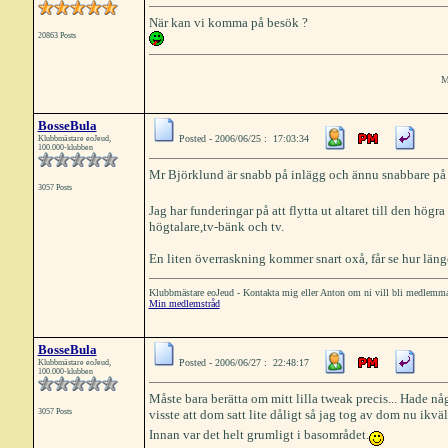
När kan vi komma på besök ?
20863 Posts
M
BosseBula
Posted - 2006/06/25 : 17:03:34
Klubbmästare eoJeud,
100.000-klubben
Mr Björklund är snabb på inlägg och ännu snabbare på
3057 Posts
Jag har funderingar på att flytta ut altaret till den hö
högtalare,tv-bänk och tv.
En liten överraskning kommer snart oxå, får se hur länge 
Klubbmästare eoJeud - Kontakta mig eller Anton om ni vill bli medlemm
Min medlemstråd
BosseBula
Posted - 2006/06/27 : 22:48:17
Klubbmästare eoJeud,
100.000-klubben
Måste bara berätta om mitt lilla tweak precis... Hade nå
3057 Posts
visste att dom satt lite dåligt så jag tog av dom nu ikväl
Innan var det helt grumligt i basområdet.