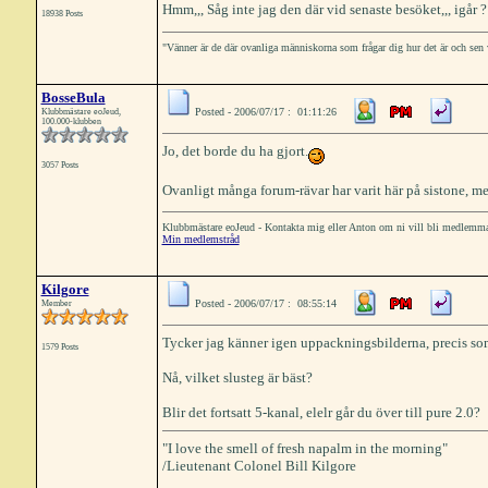
Hmm,,, Såg inte jag den där vid senaste besöket,,, igår 
18938 Posts
"Vänner är de där ovanliga människorna som frågar dig hur det är och sen 
BosseBula
Posted - 2006/07/17 : 01:11:26
Klubbmästare eoJeud,
100.000-klubben
Jo, det borde du ha gjort.
3057 Posts
Ovanligt många forum-rävar har varit här på sistone, men
Klubbmästare eoJeud - Kontakta mig eller Anton om ni vill bli medlemm
Min medlemstråd
Kilgore
Posted - 2006/07/17 : 08:55:14
Member
Tycker jag känner igen uppackningsbilderna, precis som
1579 Posts
Nå, vilket slusteg är bäst?
Blir det fortsatt 5-kanal, elelr går du över till pure 2.0?
"I love the smell of fresh napalm in the morning"
/Lieutenant Colonel Bill Kilgore