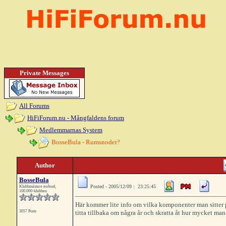
Private Messages
All Forums
HiFiForum.nu - Mångfaldens forum
Medlemmarnas System
BosseBula - Rumsnoder?
Author
BosseBula
Posted - 2005/12/09 : 23:25:45
Klubbmästare eoJeud,
100.000-klubben
Här kommer lite info om vilka komponenter man sitter på
3057 Posts
titta tillbaka om några år och skratta åt hur mycket man h