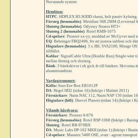
Nuvarande system:
Hembion:
HTPC
: HDPLEX H3.SODD chassi, helt passiv kylning
Försteg (hemmabio)
: Meridian 568.2MM (Levererad f
Slutsteg (hemmabio)
: Odyssey Stratos HT3+
Slutsteg 2 (hemmabio)
: Rotel RMB-1075
Cd-spelare
: Pioneer xx-yy, moddad av McGyver med n
EQ
: Behringer FBQ2496, för att justera subben och dä
Högtalare (hemmabio)
: 3 x JBL SVA2100, Mirage OS3 
tillfället.
Kablar
: SignalCable Ultra (Double Run) Single-wire ti
mellan försteg och slutsteg.
Bänk
: 3 bänkskivor i ek gick åt till bänken. Skivorna ä
aluminiumbitar.
Vardagsrummet:
Källa:
Asus Eee Box EB1012P
DA
: Hegel HD2 (sidan 16) (Inköpt i Malmö 2011)
Förstärkare
: Naim NAC 112, Naim NAP 150 (sidan 16
Högtalare (hifi)
: Duevel Planets (sidan 14) (Inköpt i
Vilande hårdvara:
Förstärkare
: Pioneer A-676
Försteg (hemmabio)
: Rotel RSP-1068 (Inköpt i Basin
Slutsteg
: Rotel RB-970BX
DA
: Music Labs DP-102 MKII (sidan 1) (Inköpt i Basi
Cd-spelare
: Marantz 5400 OSE, svart - agerar transport