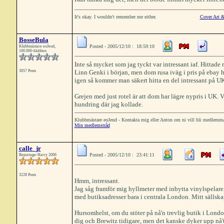
It's okay. I wouldn't remember me either.
- - - - - - - - - - - - - -
Cover Art &
BosseBula
Posted - 2005/12/10 : 18:59:10
Klubbmästare eoJeud,
100.000-klubben
Inte så mycket som jag tyckt var intressant iaf. Hittade
3057 Posts
Linn Genki i början, men dom rusa iväg i pris på ebay he
igen så kommer man säkert hitta en del intressant på U
Grejen med just rotel är att dom har lägre nypris i UK
hundring där jag kollade.
Klubbmästare eoJeud - Kontakta mig eller Anton om ni vill bli medlemm
Min medlemstråd
calle_jr
Posted - 2005/12/10 : 23:41:11
Reportage-Harry 2006
3228 Posts
Hmm, intressant.
Jag såg framför mig hyllmeter med inbytta vinylspelare
med butiksadresser bara i centrala London. Mitt sällskap
Hursomhelst, om du stöter på nå'n trevlig butik i Londo
dig och Brewitz tidigare, men det kanske dyker upp nå't.