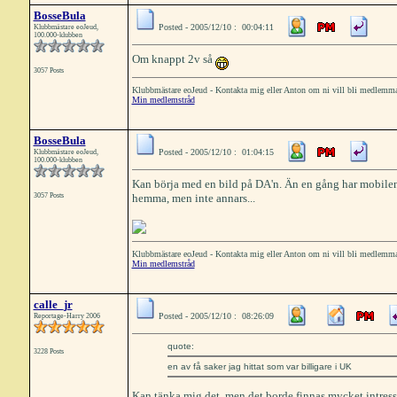
BosseBula
Posted - 2005/12/10 : 00:04:11
Klubbmästare eoJeud,
100.000-klubben
Om knappt 2v så
3057 Posts
Klubbmästare eoJeud - Kontakta mig eller Anton om ni vill bli medlemm
Min medlemstråd
BosseBula
Posted - 2005/12/10 : 01:04:15
Klubbmästare eoJeud,
100.000-klubben
Kan börja med en bild på DA'n. Än en gång har mobilen 
3057 Posts
hemma, men inte annars...
Klubbmästare eoJeud - Kontakta mig eller Anton om ni vill bli medlemm
Min medlemstråd
calle_jr
Posted - 2005/12/10 : 08:26:09
Reportage-Harry 2006
quote:
3228 Posts
en av få saker jag hittat som var billigare i UK
Kan tänka mig det, men det borde finnas mycket intress