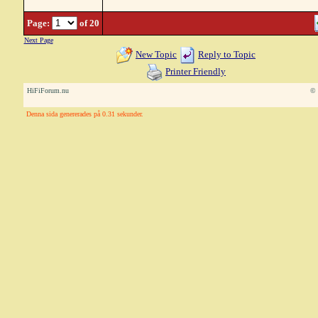
Page:
of 20
Next Page
New Topic
Reply to Topic
Printer Friendly
HiFiForum.nu
© 
Denna sida genererades på 0.31 sekunder.