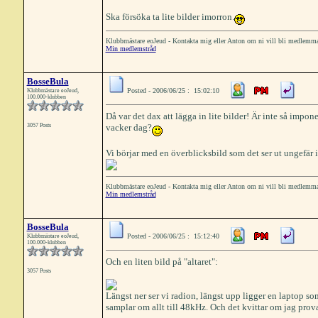
Ska försöka ta lite bilder imorron.
Klubbmästare eoJeud - Kontakta mig eller Anton om ni vill bli medlemm
Min medlemstråd
BosseBula
Posted - 2006/06/25 : 15:02:10
Klubbmästare eoJeud,
100.000-klubben
Då var det dax att lägga in lite bilder! Är inte så imp
3057 Posts
vacker dag?
Vi börjar med en överblicksbild som det ser ut ungefär 
Klubbmästare eoJeud - Kontakta mig eller Anton om ni vill bli medlemm
Min medlemstråd
BosseBula
Posted - 2006/06/25 : 15:12:40
Klubbmästare eoJeud,
100.000-klubben
Och en liten bild på "altaret":
3057 Posts
Längst ner ser vi radion, längst upp ligger en laptop so
samplar om allt till 48kHz. Och det kvittar om jag prov