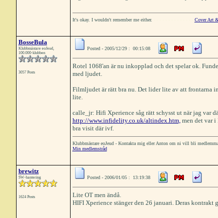
It's okay. I wouldn't remember me either.
- - - - - - - - - - - - - -
Cover Art &
BosseBula
Posted - 2005/12/29 : 00:15:08
Klubbmästare eoJeud,
100.000-klubben
Rotel 1068'an är nu inkopplad och det spelar ok. Funderar
3057 Posts
med ljudet.
Filmljudet är rätt bra nu. Det lider lite av att frontarna
lite.
calle_jr: Hifi Xperience såg rätt schysst ut när jag var d
http://www.infidelity.co.uk/altindex.htm,
men det var i
bra visit där ivf.
Klubbmästare eoJeud - Kontakta mig eller Anton om ni vill bli medlemm
Min medlemstråd
brewitz
Posted - 2006/01/05 : 13:19:38
SW-hantering
Lite OT men ändå.
1624 Posts
HIFI Xperience stänger den 26 januari. Deras kontrakt g