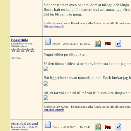
Sladdar ser man även bakom, dom är många och långa...
Borde haft en kabel för centern oxå av samma typ. Och
Det får bli sen nån gång.
Klubbmästare eoJeud - Kontakta mig eller Anton om ni vill bli medlemm
Min medlemstråd
BosseBula
Posted - 2006/06/25 : 15:20:52
Klubbmästare eoJeud,
100.000-klubben
Några bilder på sötpunkten.
3057 Posts
På den första bilden så märker vår minsta katt att jag t
Här ligger hon i ovan nämnda punkt. Dock brukar jag ha
Äh, vi tar väl en bild till på vår lilla söta vita skogskatt.
Klubbmästare eoJeud - Kontakta mig eller Anton om ni vill bli medlemm
Min medlemstråd
johan.björklund
Posted - 2006/06/25 : 16:09:46
Reportage-Harry -05 & -07,
100.000-klubben!