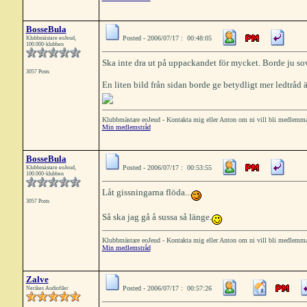
BosseBula
Posted - 2006/07/17 : 00:48:05
Klubbmästare eoJeud,
100.000-klubben
Ska inte dra ut på uppackandet för mycket. Borde ju sova
3057 Posts
En liten bild från sidan borde ge betydligt mer ledtråd ä
Klubbmästare eoJeud - Kontakta mig eller Anton om ni vill bli medlemm
Min medlemstråd
BosseBula
Posted - 2006/07/17 : 00:53:55
Klubbmästare eoJeud,
100.000-klubben
Låt gissningarna flöda...
3057 Posts
Så ska jag gå å sussa så länge.
Klubbmästare eoJeud - Kontakta mig eller Anton om ni vill bli medlemm
Min medlemstråd
Zalve
Posted - 2006/07/17 : 00:57:26
Nerikes Audiofiler