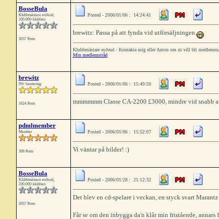
BosseBula
Posted - 2006/01/06 : 14:24:41
Klubbmästare eoJeud,
100.000-klubben
brewitz: Passa på att fynda vid utförsäljningen.
3057 Posts
Klubbmästare eoJeud - Kontakta mig eller Anton om ni vill bli medlemm
Min medlemstråd
brewitz
Posted - 2006/01/06 : 15:49:59
SW-hantering
mmmmmm Classe CA-2200 £3000, mindre vid sn
1624 Posts
pdmlmember
Posted - 2006/01/06 : 15:52:07
Member
Vi väntar på bilder! :)
309 Posts
BosseBula
Posted - 2006/01/28 : 21:12:32
Klubbmästare eoJeud,
100.000-klubben
Det blev en cd-spelare i veckan, en styck svart Marant
3057 Posts
Får se om den inbygga da'n klår min fristående, annars f