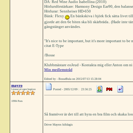
DA: Red Wine Audio Isabellina (2010)
Hörlursförstärkare: Harmony Design Ear90, den balans
Hörlurar: Sennheiser HD-650
Bänk: Flexy
En bänkskiva i björk fick sätta livet til
gjorde att den 6e biten ska bli skärbräda.. (Hade inte t
gängstänger användes.
"It's nice to be important, but it's more important to be 
citat E-Type
/Bosse
Klubbmästare eoJeud - Kontakta mig eller Anton om ni
Min medlemstråd
Edited by - BosseBula on 2015/07/13 15:28:04
mayro
Posted - 2005/12/09 : 23:56:25
Lämnat på egen begäran
10984 Posts
Så framöver är det till att hyra en bra film och skaka 
Driver Mayros hifidagis