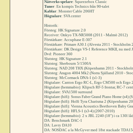
Nätverks-spelare
: Squeezebox Classic
Tuner
: En kompis Technics från 90-talet
Kablar
: Monster Cable 206HT
Högtalare
: SVA center
Historik:
Försteg: HK Signature 2.0
Receiver: Onkyo TX-NR5008 (2011 - Malmö 2012)
Förstärkare: Accuphase E-307
Förstärkare: Primare A30.1 (Alvesta 2011 - Stockholm 
Förstärkare: DK Design VS-1 Reference MKII, nu med JJ
Dvd: Pioneer 360
Slutsteg: HK Signature 2.1
Slutsteg: Sherbourn 5/1500A
Slutsteg: NAD 208 THX (Köpenhamn 2011 - Stockhol
Slutsteg: Aragon 4004 Mk2 (Norra Själland 2010 - St
Slutsteg: McCormack DNA-1 (s1-3)
Högtalare: Canton Ergo RC-L, Ergo CM500 och Ergo 200
Högtalare (hemmabio): Klipsch RF-5 frontar, RC-7 cent
Högtalare: SVA1500 surround
Högtalare (hifi): Sonus Faber Grand Piano Home (s4) 
Högtalare (hifi): Holfi Tyra Charisma 2 (Köpenhamn 200
Högtalare (hifi): Vienna Acoustics Beethoven Baby G
Högtalare (hifi): HFLS-1 (s3-4) (2007-2010)
Högtalare (hemmabio): 2 x JBL 2240 (18") i ca 130l lå
DA: Benchmark DAC-1
DA: Lavry DA10
DA: NOSDAC a la McGyver med 18st stackade TDA1543 c