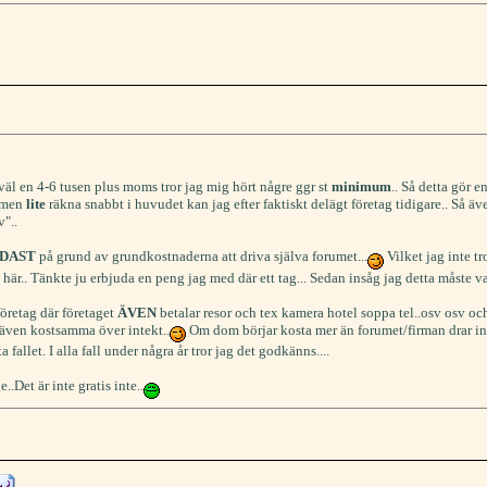
 väl en 4-6 tusen plus moms tror jag mig hört någre ggr st
minimum
.. Så detta gör 
. men
lite
räkna snabbt i huvudet kan jag efter faktiskt delägt företag tidigare.. Så ä
v"..
DAST
på grund av grundkostnaderna att driva själva forumet...
Vilket jag inte tr
här.. Tänkte ju erbjuda en peng jag med där ett tag... Sedan insåg jag detta måste va
öretag där företaget
ÄVEN
betalar resor och tex kamera hotel soppa tel..osv osv o
t även kostsamma över intekt..
Om dom börjar kosta mer än forumet/firman drar in s
 fallet. I alla fall under några år tror jag det godkänns....
..Det är inte gratis inte..