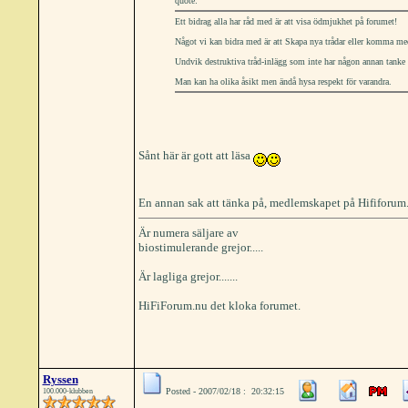
quote:
Ett bidrag alla har råd med är att visa ödmjukhet på forumet!
Något vi kan bidra med är att Skapa nya trådar eller komma med i
Undvik destruktiva tråd-inlägg som inte har någon annan tanke än
Man kan ha olika åsikt men ändå hysa respekt för varandra.
Sånt här är gott att läsa
En annan sak att tänka på, medlemskapet på Hififorum.nu 
Är numera säljare av
biostimulerande grejor.....
Är lagliga grejor.......
HiFiForum.nu det kloka forumet.
Ryssen
Posted - 2007/02/18 : 20:32:15
100.000-klubben