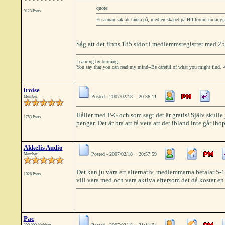
quote:
9123 Posts
En annan sak att tänka på, medlemskapet på Hififorum.nu är grat
Såg att det finns 185 sidor i medlemmsregistret med 25 st 
Learning by burning..
You say that you can read my mind--Be careful of what you might find. 
iroise
Posted - 2007/02/18 : 20:36:11
Member
Håller med P-G och som sagt det är gratis! Själv skulle
1753 Posts
pengar. Det är bra att få veta att det ibland inte går iho
Akkelis Audio
Posted - 2007/02/18 : 20:57:59
Member
Det kan ju vara ett alternativ, medlemmarna betalar 5-
1026 Posts
vill vara med och vara aktiva eftersom det då kostar en 
Pac