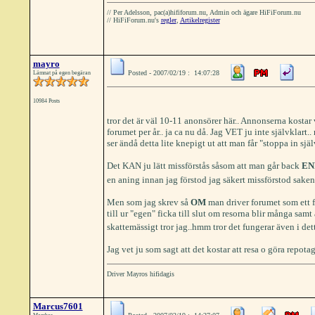
// Per Adelsson, pac(a)hififorum.nu, Admin och ägare HiFiForum.nu
// HiFiForum.nu's
regler
,
Artikelregister
mayro
Posted - 2007/02/19 : 14:07:28
Lämnat på egen begäran
10984 Posts
tror det är väl 10-11 anonsörer här.. Annonserna kostar
forumet per år.. ja ca nu då. Jag VET ju inte självklart.
ser ändå detta lite knepigt ut att man får "stoppa in själ
Det KAN ju lätt missförstås såsom att man går back
EN
en aning innan jag förstod jag säkert missförstod saken 
Men som jag skrev så
OM
man driver forumet som ett f
till ur "egen" ficka till slut om resorna blir många sam
skattemässigt tror jag..hmm tror det fungerar även i detta
Jag vet ju som sagt att det kostar att resa o göra repotage
Driver Mayros hifidagis
Marcus7601