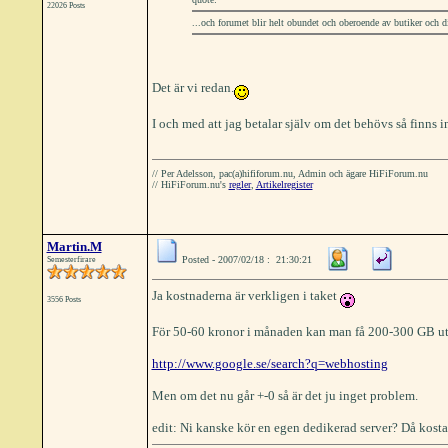
22026 Posts
...och forumet blir helt obundet och oberoende av butiker och di
Det är vi redan.
I och med att jag betalar själv om det behövs så finns i
// Per Adelsson, pac(a)hififorum.nu, Admin och ägare HiFiForum.nu
// HiFiForum.nu's
regler
,
Artikelregister
Martin.M
Posted - 2007/02/18 : 21:30:21
Semesterfirare
Ja kostnaderna är verkligen i taket
3556 Posts
För 50-60 kronor i månaden kan man få 200-300 GB u
http://www.google.se/search?q=webhosting
Men om det nu går +-0 så är det ju inget problem.
edit: Ni kanske kör en egen dedikerad server? Då kostar 