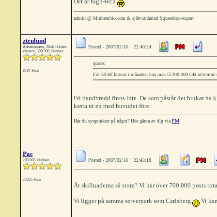
Det är high-tech
admin @ Minhembio.com & självutnämnd Squeezbox-expert
ztenlund
Posted - 2007/02/18 : 22:40:24
Administrator, RödaTråden-
vinnare, 300.000-klubben
quote:
8784 Posts
För 50-60 kronor i månaden kan man få 200-300 GB utrymme 
Fri bandbredd finns inte. De som påstår det brukar ha 
kasta ut en med huvudet före.
Har du synpunkter på något? Hör gärna av dig via
PM
!
Pac
Posted - 2007/02/18 : 22:43:18
200.000-klubben
22026 Posts
Är skillnaderna så stora? Vi har över 700.000 posts total
Vi ligger på samma serverpark som Carlsberg.
Vi kan