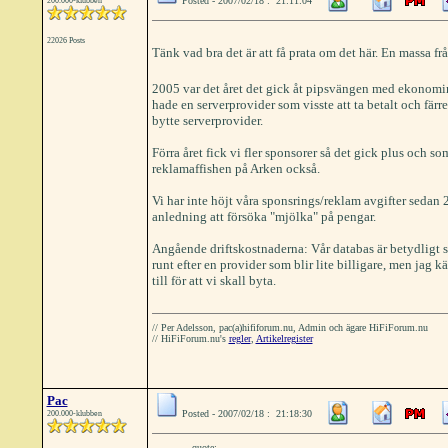
Posted - 2007/02/18 : 21:11:04
200.000-klubben
22026 Posts
Tänk vad bra det är att få prata om det här. En massa fr
2005 var det året det gick åt pipsvängen med ekonomin. 
hade en serverprovider som visste att ta betalt och färr
bytte serverprovider.
Förra året fick vi fler sponsorer så det gick plus och so
reklamaffishen på Arken också.
Vi har inte höjt våra sponsrings/reklam avgifter sedan 
anledning att försöka "mjölka" på pengar.
Angående driftskostnaderna: Vår databas är betydligt s
runt efter en provider som blir lite billigare, men jag 
till för att vi skall byta.
// Per Adelsson, pac(a)hififorum.nu, Admin och ägare HiFiForum.nu
// HiFiForum.nu's
regler
,
Artikelregister
Pac
Posted - 2007/02/18 : 21:18:30
200.000-klubben
quote: