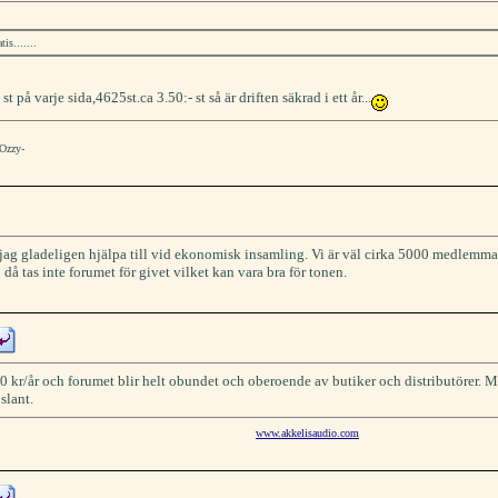
is.......
på varje sida,4625st.ca 3.50:- st så är driften säkrad i ett år...
-Ozzy-
 jag gladeligen hjälpa till vid ekonomisk insamling. Vi är väl cirka 5000 medlemmar
p då tas inte forumet för givet vilket kan vara bra för tonen.
10 kr/år och forumet blir helt obundet och oberoende av butiker och distributörer.
slant.
www.akkelisaudio.com