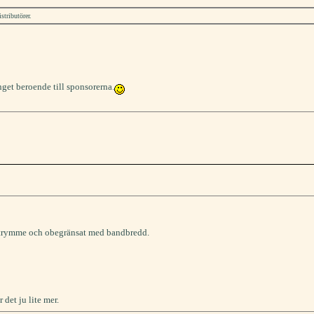
stributörer.
nget beroende till sponsorerna.
trymme och obegränsat med bandbredd.
det ju lite mer.