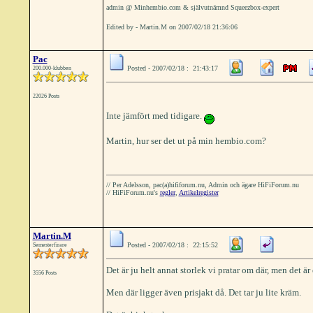
admin @ Minhembio.com & självutnämnd Squeezbox-expert
Edited by - Martin.M on 2007/02/18 21:36:06
Pac
Posted - 2007/02/18 : 21:43:17
200.000-klubben
22026 Posts
Inte jämfört med tidigare.
Martin, hur ser det ut på min hembio.com?
// Per Adelsson, pac(a)hififorum.nu, Admin och ägare HiFiForum.nu
// HiFiForum.nu's
regler
,
Artikelregister
Martin.M
Posted - 2007/02/18 : 22:15:52
Semesterfirare
Det är ju helt annat storlek vi pratar om där, men det ä
3556 Posts
Men där ligger även prisjakt då. Det tar ju lite kräm.