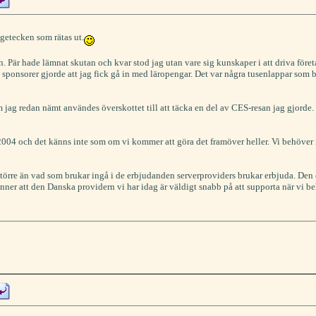
ågetecken som rätas ut.
Pär hade lämnat skutan och kvar stod jag utan vare sig kunskaper i att driva företa
e sponsorer gjorde att jag fick gå in med läropengar. Det var några tusenlappar som b
m jag redan nämt användes överskottet till att täcka en del av CES-resan jag gjorde. Ja
2004 och det känns inte som om vi kommer att göra det framöver heller. Vi behöver in
törre än vad som brukar ingå i de erbjudanden serverproviders brukar erbjuda. Den ö
känner att den Danska providern vi har idag är väldigt snabb på att supporta när vi b