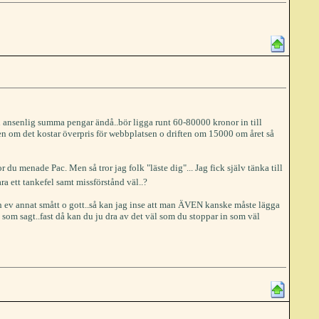
en ansenlig summa pengar ändå..bör ligga runt 60-80000 kronor in till
ven om det kostar överpris för webbplatsen o driften om 15000 om året så
or du menade Pac. Men så tror jag folk "läste dig"... Jag fick själv tänka till
ra ett tankefel samt missförstånd väl..?
ch ev annat smått o gott..så kan jag inse att man ÄVEN kanske måste lägga
om sagt..fast då kan du ju dra av det väl som du stoppar in som väl