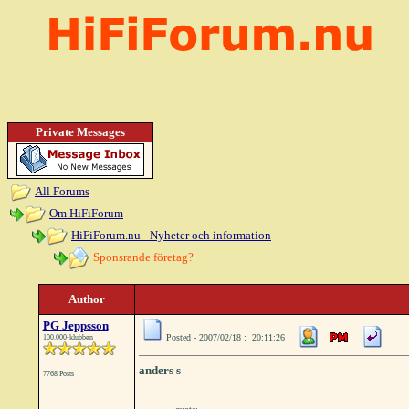
Private Messages
All Forums
Om HiFiForum
HiFiForum.nu - Nyheter och information
Sponsrande företag?
Author
PG Jeppsson
Posted - 2007/02/18 : 20:11:26
100.000-klubben
anders s
7768 Posts