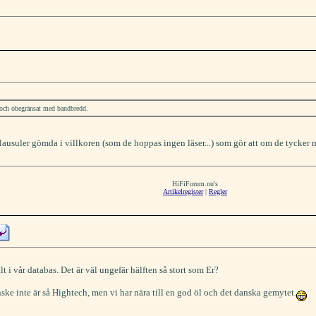
och obegränsat med bandbredd.
klausuler gömda i villkoren (som de hoppas ingen läser...) som gör att om de tycker
HiFiForum.nu's
Artikelregister
|
Regler
t i vår databas. Det är väl ungefär hälften så stort som Er?
ske inte är så Hightech, men vi har nära till en god öl och det danska gemytet.