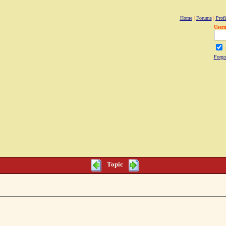
Home
|
Forums
|
Profi
User
Forgo
Topic