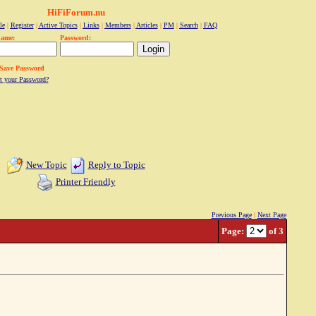
HiFiForum.nu
le
|
Register
|
Active Topics
|
Links
|
Members
|
Articles
|
PM
|
Search
|
FAQ
name:
Password:
Save Password
t your Password?
New Topic
Reply to Topic
Printer Friendly
Previous Page
|
Next Page
Page:
of 3