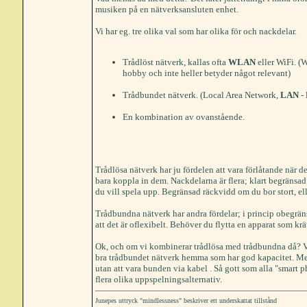
musiken på en nätverksansluten enhet.
Vi har eg. tre olika val som har olika för och nackdelar.
Trådlöst nätverk, kallas ofta
WLAN
eller WiFi. (
hobby och inte heller betyder något relevant)
Trådbundet nätverk. (Local Area Network,
LAN
- 
En kombination av ovanstående.
Trådlösa nätverk har ju fördelen att vara förlåtande när det
bara koppla in dem. Nackdelarna är flera; klart begränsad
du vill spela upp. Begränsad räckvidd om du bor stort, el
Trådbundna nätverk har andra fördelar; i princip obegrä
att det är oflexibelt. Behöver du flytta en apparat som k
Ok, och om vi kombinerar trådlösa med trådbundna då? Viss
bra trådbundet nätverk hemma som har god kapacitet. Me
utan att vara bunden via kabel . Så gott som alla "smart pho
flera olika uppspelningsalternativ.
Junepes uttryck "mindlessness" beskriver ett underskattat tillstånd