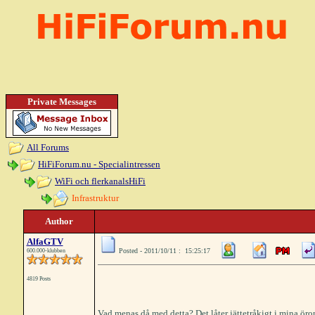
Private Messages
All Forums
HiFiForum.nu - Specialintressen
WiFi och flerkanalsHiFi
Infrastruktur
Author
AlfaGTV
Posted - 2011/10/11 : 15:25:17
600.000-klubben
4819 Posts
Vad menas då med detta? Det låter jättetråkigt i mina ö