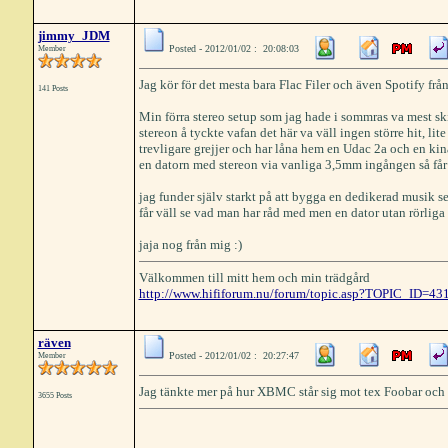
jimmy_JDM
Posted - 2012/01/02 : 20:08:03
Member
Jag kör för det mesta bara Flac Filer och även Spotify från
141 Posts
Min förra stereo setup som jag hade i sommras va mest sk
stereon å tyckte vafan det här va väll ingen större hit, lit
trevligare grejjer och har låna hem en Udac 2a och en kin
en datorn med stereon via vanliga 3,5mm ingången så får 
jag funder själv starkt på att bygga en dedikerad musik
får väll se vad man har råd med men en dator utan rörliga
jaja nog från mig :)
Välkommen till mitt hem och min trädgård
http://www.hififorum.nu/forum/topic.asp?TOPIC_ID=43
räven
Posted - 2012/01/02 : 20:27:47
Member
Jag tänkte mer på hur XBMC står sig mot tex Foobar oc
3655 Posts