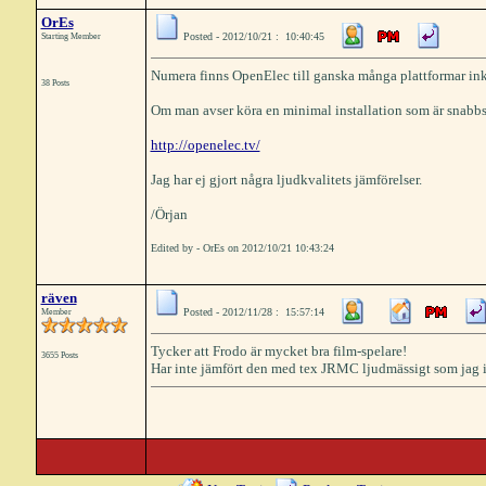
OrEs
Posted - 2012/10/21 : 10:40:45
Starting Member
Numera finns OpenElec till ganska många plattformar inklu
38 Posts
Om man avser köra en minimal installation som är snabbstar
http://openelec.tv/
Jag har ej gjort några ljudkvalitets jämförelser.
/Örjan
Edited by - OrEs on 2012/10/21 10:43:24
räven
Posted - 2012/11/28 : 15:57:14
Member
Tycker att Frodo är mycket bra film-spelare!
3655 Posts
Har inte jämfört den med tex JRMC ljudmässigt som jag 