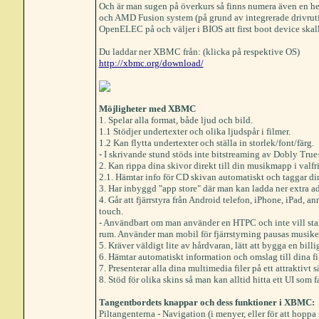
Och är man sugen på överkurs så finns numera även en
och AMD Fusion system (på grund av integrerade drivruti
OpenELEC på och väljer i BIOS att first boot device skal
Du laddar ner XBMC från: (klicka på respektive OS)
http://xbmc.org/download/
Möjligheter med XBMC
1. Spelar alla format, både ljud och bild.
1.1 Stödjer undertexter och olika ljudspår i filmer.
1.2 Kan flytta undertexter och ställa in storlek/font/färg.
- I skrivande stund stöds inte bitstreaming av Dobly Tr
2. Kan rippa dina skivor direkt till din musikmapp i valfri
2.1. Hämtar info för CD skivan automatiskt och taggar din
3. Har inbyggd "app store" där man kan ladda ner extra ad
4. Går att fjärrstyra från Android telefon, iPhone, iPad, 
touch.
- Användbart om man använder en HTPC och inte vill starta 
rum. Använder man mobil för fjärrstyrning pausas musiken
5. Kräver väldigt lite av hårdvaran, lätt att bygga en bill
6. Hämtar automatiskt information och omslag till dina fi
7. Presenterar alla dina multimedia filer på ett attraktivt s
8. Stöd för olika skins så man kan alltid hitta ett UI som f
Tangentbordets knappar och dess funktioner i XBMC:
Piltangenterna - Navigation (i menyer, eller för att hoppa r