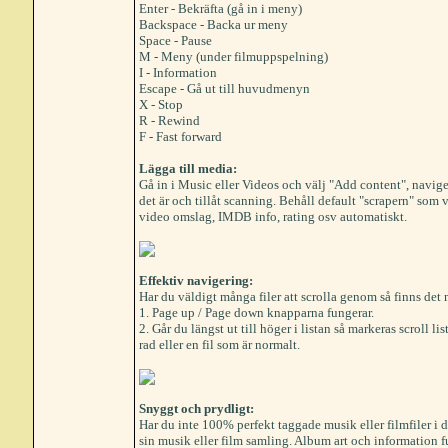
Enter - Bekräfta (gå in i meny)
Backspace - Backa ur meny
Space - Pause
M - Meny (under filmuppspelning)
I - Information
Escape - Gå ut till huvudmenyn
X - Stop
R - Rewind
F - Fast forward
Lägga till media:
Gå in i Music eller Videos och välj "Add content", naviger
det är och tillåt scanning. Behåll default "scrapern" som 
video omslag, IMDB info, rating osv automatiskt.
Effektiv navigering:
Har du väldigt många filer att scrolla genom så finns det 
1. Page up / Page down knapparna fungerar.
2. Går du längst ut till höger i listan så markeras scroll l
rad eller en fil som är normalt.
Snyggt och prydligt:
Har du inte 100% perfekt taggade musik eller filmfiler i d
sin musik eller film samling. Album art och information fu