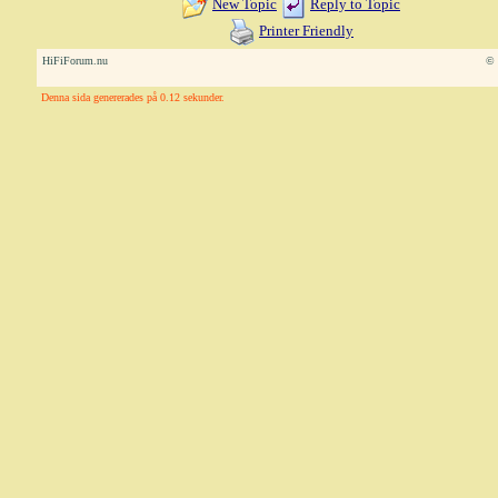
New Topic
Reply to Topic
Printer Friendly
HiFiForum.nu
© 
Denna sida genererades på 0.12 sekunder.