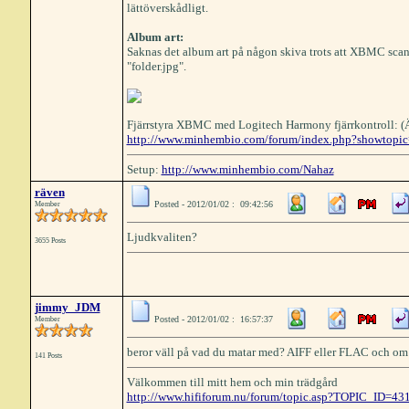
lättöverskådligt.
Album art:
Saknas det album art på någon skiva trots att XBMC scann
"folder.jpg".
Fjärrstyra XBMC med Logitech Harmony fjärrkontroll: (Ä
http://www.minhembio.com/forum/index.php?showtopi
Setup:
http://www.minhembio.com/Nahaz
räven
Posted - 2012/01/02 : 09:42:56
Member
Ljudkvaliten?
3655 Posts
jimmy_JDM
Posted - 2012/01/02 : 16:57:37
Member
beror väll på vad du matar med? AIFF eller FLAC och om
141 Posts
Välkommen till mitt hem och min trädgård
http://www.hififorum.nu/forum/topic.asp?TOPIC_ID=43