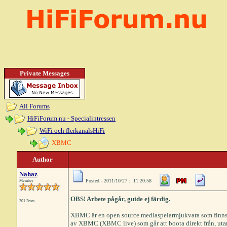
Private Messages
All Forums
HiFiForum.nu - Specialintressen
WiFi och flerkanalsHiFi
XBMC
Author
Nahaz
Posted - 2011/10/27 : 11:20:58
Member
OBS! Arbete pågår, guide ej färdig.
301 Posts
XBMC är en open source mediaspelarmjukvara som finns t
av XBMC (XBMC live) som går att boota direkt från, utan