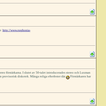
r:
http://www.euphonia-
eo förstärkarna. I slutet av 50-talet introducerades stereo och Luxman
n provisorisk diskotek. Många roliga efterfester där
Förstärkaren har