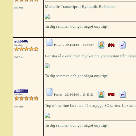
Michelle Transcriptor Hydraulic Reference.
550 Posts
Ta dig samman och gör något onyttigt!
adi6606
Posted - 2014/04/10 : 13:39:09
Member
Ganska så okänd men mycket bra grammofon från Unge
550 Posts
Ta dig samman och gör något onyttigt!
adi6606
Posted - 2014/04/10 : 13:43:51
Member
Top of the line Luxman från snygga SQ serien: Luxman
550 Posts
Ta dig samman och gör något onyttigt!