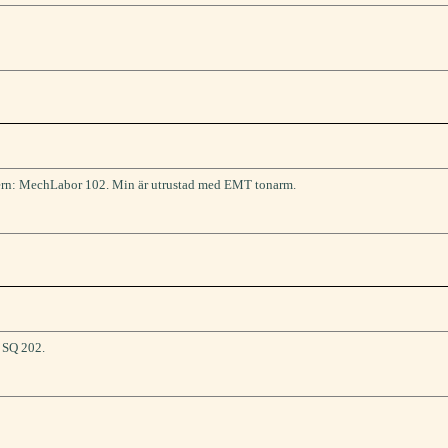
rn: MechLabor 102. Min är utrustad med EMT tonarm.
 SQ 202.