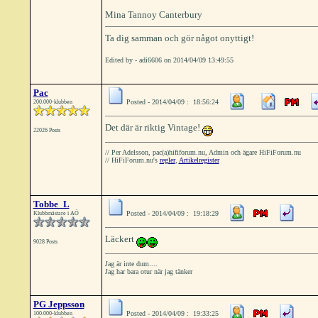
Mina Tannoy Canterbury
Ta dig samman och gör något onyttigt!
Edited by - adi6606 on 2014/04/09 13:49:55
Pac
Posted - 2014/04/09 : 18:56:24
200.000-klubben
Det där är riktig Vintage!
22026 Posts
// Per Adelsson, pac(a)hififorum.nu, Admin och ägare HiFiForum.nu
// HiFiForum.nu's
regler
,
Artikelregister
Tobbe_L
Posted - 2014/04/09 : 19:18:29
Klubbmästare i AÖ
Läckert
9028 Posts
Jag är inte dum....
Jag har bara otur när jag tänker
PG Jeppsson
Posted - 2014/04/09 : 19:33:25
100.000-klubben