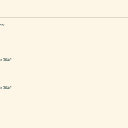
Ozzy-
än 30år?
än 30år?