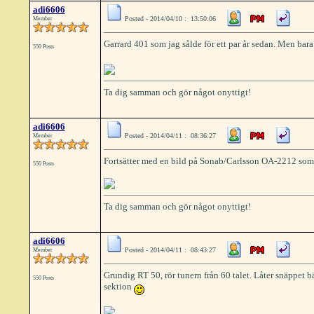
adi6606
Posted - 2014/04/10 : 13:50:06
Member
Garrard 401 som jag sålde för ett par år sedan. Men bara
550 Posts
Ta dig samman och gör något onyttigt!
adi6606
Posted - 2014/04/11 : 08:36:27
Member
Fortsätter med en bild på Sonab/Carlsson OA-2212 som 
550 Posts
Ta dig samman och gör något onyttigt!
adi6606
Posted - 2014/04/11 : 08:43:27
Member
Grundig RT 50, rör tunern från 60 talet. Låter snäppet 
550 Posts
sektion