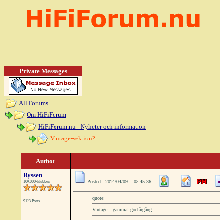
Private Messages
All Forums
Om HiFiForum
HiFiForum.nu - Nyheter och information
Vintage-sektion?
Author
Ryssen
Posted - 2014/04/09 : 08:45:36
100.000-klubben
quote:
9123 Posts
Vintage = gammal god årgång.