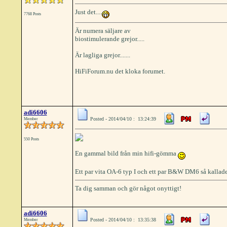
Just det....
7768 Posts
Är numera säljare av
biostimulerande grejor.....
Är lagliga grejor.......
HiFiForum.nu det kloka forumet.
adi6606
Posted - 2014/04/10 : 13:24:39
Member
550 Posts
En gammal bild från min hifi-gömma
Ett par vita OA-6 typ I och ett par B&W DM6 så kallad
Ta dig samman och gör något onyttigt!
adi6606
Posted - 2014/04/10 : 13:35:38
Member