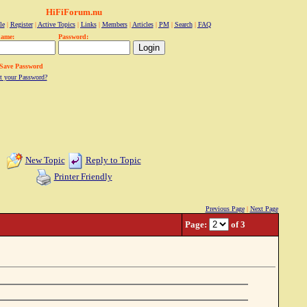
HiFiForum.nu
le
|
Register
|
Active Topics
|
Links
|
Members
|
Articles
|
PM
|
Search
|
FAQ
name:
Password:
Save Password
t your Password?
New Topic
Reply to Topic
Printer Friendly
Previous Page
|
Next Page
Page:
of 3