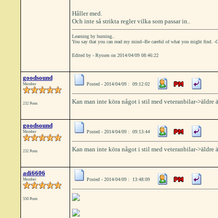
Håller med.
Och inte så strikta regler vilka som passar in..
Learning by burning..
You say that you can read my mind--Be careful of what you might find. -
Edited by - Ryssen on 2014/04/09 08:46:22
goodsound
Posted - 2014/04/09 : 09:12:02
Member
Kan man inte köra något i stil med veteranbilar->äldre 
232 Posts
goodsound
Posted - 2014/04/09 : 09:13:44
Member
Kan man inte köra något i stil med veteranbilar->äldre 
232 Posts
adi6606
Posted - 2014/04/09 : 13:48:09
Member
550 Posts