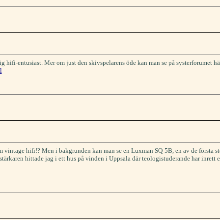
 hifi-entusiast. Mer om just den skivspelarens öde kan man se på systerforumet hä
l
 vintage hifi!? Men i bakgrunden kan man se en Luxman SQ-5B, en av de första ster
rkaren hittade jag i ett hus på vinden i Uppsala där teologistuderande har inrett e