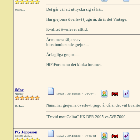
Det går väl att uttrycka sig så här..
7768 Posts
Har grejorna överlevt tjugu år, då är det Vintage,
Kvalitet överlever alltid.
Är numera säljare av
biostimulerande grejor.....
Är lagliga grejor.......
HiFiForum.nu det kloka forumet.
iMac
Posted - 2014/04/09 : 21:24:15
Member
Nääa, har grejerna överlevt tjugo år då är det väl kvalit
484 Posts
"David mot Goliat" HK DPR 2005 vs AVR7000
PG Jeppsson
Posted - 2014/04/09 : 22:07:01
100.000-klubben