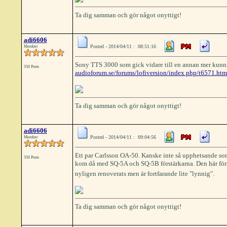
Ta dig samman och gör något onyttigt!
adi6606
Posted - 2014/04/11 : 08:51:16
Member
Sony TTS 3000 som gick vidare till en annan mer kunnig
550 Posts
audioforum.se/forums/lofiversion/index.php/t6571.htm
Ta dig samman och gör något onyttigt!
adi6606
Posted - 2014/04/11 : 09:04:56
Member
Ett par Carlsson OA-50. Kanske inte så upphetsande som
550 Posts
kom då med SQ-5A och SQ-5B förstärkarna. Den här förstä
nyligen renoverats men är fortfarande lite "lynnig".
Ta dig samman och gör något onyttigt!