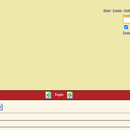
Home
|
Forums
|
Profi
User
Forgo
Topic