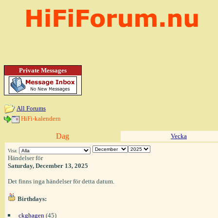
Private Messages
All Forums
HiFi-kalendern
Dag
Vecka
Visa:
Händelser för
Saturday, December 13, 2025
Det finns inga händelser för detta datum.
Birthdays:
ckghagen
(45)