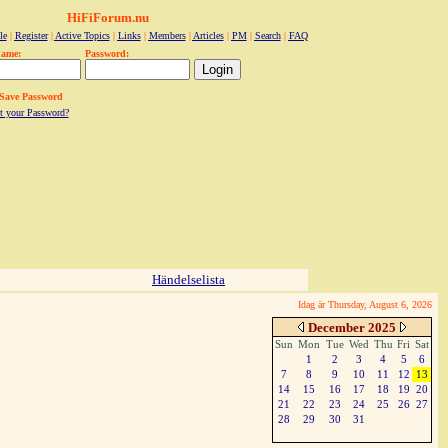
HiFiForum.nu
le
|
Register
|
Active Topics
|
Links
|
Members
|
Articles
|
PM
|
Search
|
FAQ
name:
Password:
Save Password
t your Password?
Händelselista
Idag är Thursday, August 6, 2026
December 2025
Sun
Mon
Tue
Wed
Thu
Fri
Sat
1
2
3
4
5
6
7
8
9
10
11
12
13
14
15
16
17
18
19
20
21
22
23
24
25
26
27
28
29
30
31