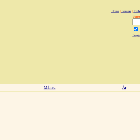
Home
|
Forums
|
Profi
User
Forgo
Månad
År