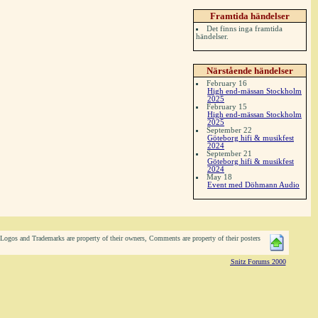
Framtida händelser
Det finns inga framtida
händelser.
Närstående händelser
February 16
High end-mässan Stockholm
2025
February 15
High end-mässan Stockholm
2025
September 22
Göteborg hifi & musikfest
2024
September 21
Göteborg hifi & musikfest
2024
May 18
Event med Döhmann Audio
ogos and Trademarks are property of their owners, Comments are property of their posters
Snitz Forums 2000