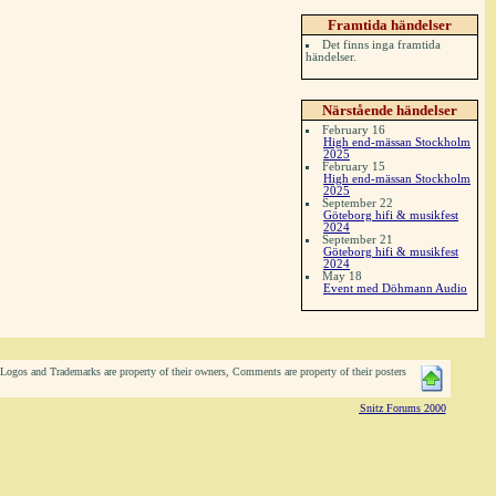
Framtida händelser
Det finns inga framtida
händelser.
Närstående händelser
February 16
High end-mässan Stockholm
2025
February 15
High end-mässan Stockholm
2025
September 22
Göteborg hifi & musikfest
2024
September 21
Göteborg hifi & musikfest
2024
May 18
Event med Döhmann Audio
ogos and Trademarks are property of their owners, Comments are property of their posters
Snitz Forums 2000