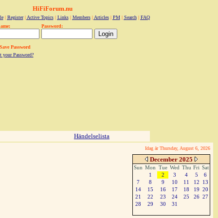
HiFiForum.nu
le
|
Register
|
Active Topics
|
Links
|
Members
|
Articles
|
PM
|
Search
|
FAQ
name:
Password:
Save Password
t your Password?
Händelselista
Idag är Thursday, August 6, 2026
December 2025
Sun
Mon
Tue
Wed
Thu
Fri
Sat
1
2
3
4
5
6
7
8
9
10
11
12
13
14
15
16
17
18
19
20
21
22
23
24
25
26
27
28
29
30
31