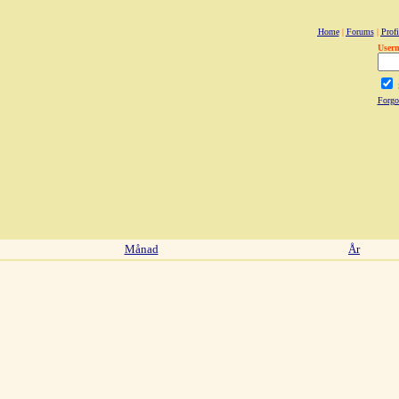
Home
|
Forums
|
Profi
User
Forgo
Månad
År