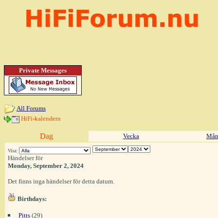
Private Messages
All Forums
HiFi-kalendern
Dag
Vecka
Mån
Visa:
Händelser för
Monday, September 2, 2024
Det finns inga händelser för detta datum.
Birthdays:
Pitts
(29)