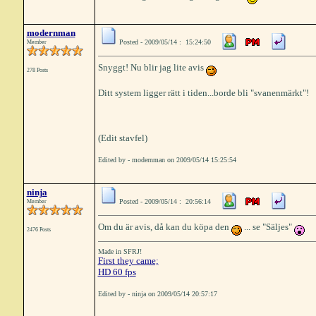
modernman
Posted - 2009/05/14 : 15:24:50
Member
Snyggt! Nu blir jag lite avis
278 Posts
Ditt system ligger rätt i tiden...borde bli "svanenmärkt"!
(Edit stavfel)
Edited by - modernman on 2009/05/14 15:25:54
ninja
Posted - 2009/05/14 : 20:56:14
Member
Om du är avis, då kan du köpa den
... se "Säljes"
2476 Posts
Made in SFRJ!
First they came;
HD 60 fps
Edited by - ninja on 2009/05/14 20:57:17