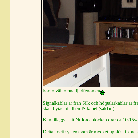
bort o välkomna ljudfenomen
Signalkablar är från Silk och högtalarkablar är f
skall bytas ut till en IS kabel (såklart)
Kan tilläggas att Nuforceblocken drar ca 10-15w, s
Detta är ett system som är mycket upplöst i karakt