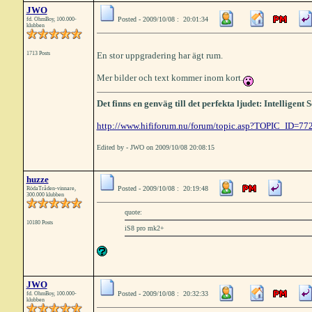
JWO
Posted - 2009/10/08 : 20:01:34
fd. OhmBoy, 100.000-
klubben
1713 Posts
En stor uppgradering har ägt rum.
Mer bilder och text kommer inom kort.
Det finns en genväg till det perfekta ljudet: Intelligen
http://www.hififorum.nu/forum/topic.asp?TOPIC_ID=77
Edited by - JWO on 2009/10/08 20:08:15
huzze
Posted - 2009/10/08 : 20:19:48
RödaTråden-vinnare,
300.000 klubben
quote:
10180 Posts
iS8 pro mk2+
JWO
Posted - 2009/10/08 : 20:32:33
fd. OhmBoy, 100.000-
klubben