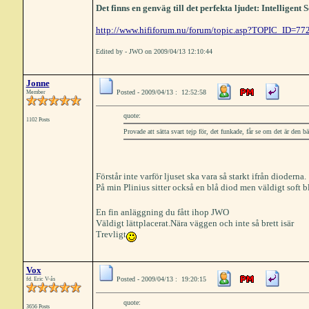
Det finns en genväg till det perfekta ljudet: Intelligen
http://www.hififorum.nu/forum/topic.asp?TOPIC_ID=77
Edited by - JWO on 2009/04/13 12:10:44
Jonne
Posted - 2009/04/13 : 12:52:58
Member
quote:
1102 Posts
Provade att sätta svart tejp för, det funkade, får se om det är den b
Förstår inte varför ljuset ska vara så starkt ifrån dioderna.
På min Plinius sitter också en blå diod men väldigt soft b
En fin anläggning du fått ihop JWO
Väldigt lättplacerat.Nära väggen och inte så brett isär
Trevligt
Vox
Posted - 2009/04/13 : 19:20:15
fd. Eric V-ås
quote:
3656 Posts