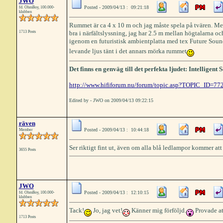
JWO
Posted - 2009/04/13 : 09:21:18
fd. OhmBoy, 100.000-
klubben
Rummet är ca 4 x 10 m och jag måste spela på tvären. Men d
1713 Posts
bra i närfältslyssning, jag har 2.5 m mellan högtalarna oc
igenom en futuristisk ambientplatta med tex Future Sou
levande ljus tänt i det annars mörka rummet
Det finns en genväg till det perfekta ljudet: Intelligen
http://www.hififorum.nu/forum/topic.asp?TOPIC_ID=77
Edited by - JWO on 2009/04/13 09:22:15
räven
Posted - 2009/04/13 : 10:44:18
Member
Ser riktigt fint ut, även om alla blå ledlampor kommer at
3655 Posts
JWO
Posted - 2009/04/13 : 12:10:15
fd. OhmBoy, 100.000-
klubben
Tack!
Jo, jag vet!
Känner mig förföljd.
Provade att
1713 Posts