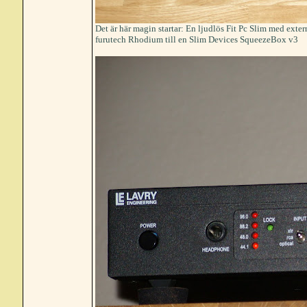
Det är här magin startar: En ljudlös Fit Pc Slim med exte
furutech Rhodium till en Slim Devices SqueezeBox v3