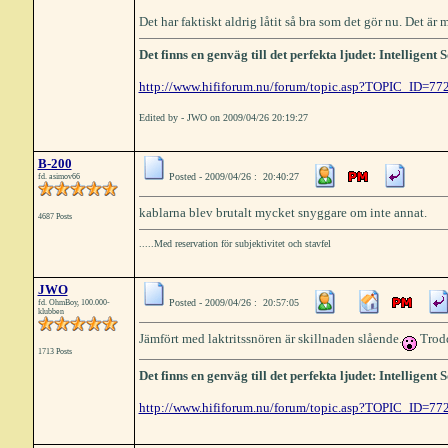
Det har faktiskt aldrig låtit så bra som det gör nu. Det är 
Det finns en genväg till det perfekta ljudet: Intelligen
http://www.hififorum.nu/forum/topic.asp?TOPIC_ID=77
Edited by - JWO on 2009/04/26 20:19:27
B-200
Posted - 2009/04/26 : 20:40:27
fd. asimov66
kablarna blev brutalt mycket snyggare om inte annat.
4687 Posts
.....Med reservation för subjektivitet och stavfel
JWO
Posted - 2009/04/26 : 20:57:05
fd. OhmBoy, 100.000-
klubben
Jämfört med laktritssnören är skillnaden slående.
Trodd
1713 Posts
Det finns en genväg till det perfekta ljudet: Intelligen
http://www.hififorum.nu/forum/topic.asp?TOPIC_ID=77