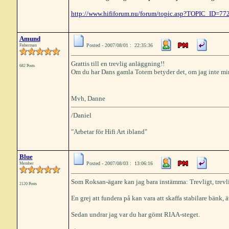
http://www.hififorum.nu/forum/topic.asp?TOPIC_ID=77
Amund
Posted - 2007/08/01 : 22:35:36
Fisherman
Grattis till en trevlig anläggning!!
682 Posts
Om du har Dans gamla Totem betyder det, om jag inte min
Mvh, Danne
/Daniel
"Arbetar för Hifi Art ibland"
Blue
Posted - 2007/08/03 : 13:06:16
Member
Som Roksan-ägare kan jag bara instämma: Trevligt, trevl
2120 Posts
En grej att fundera på kan vara att skaffa stabilare bänk, 
Sedan undrar jag var du har gömt RIAA-steget.