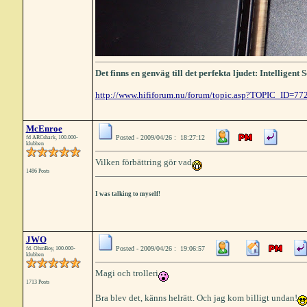
Det finns en genväg till det perfekta ljudet: Intelligen
http://www.hififorum.nu/forum/topic.asp?TOPIC_ID=77
McEnroe
Posted - 2009/04/26 : 18:27:12
fd ARCshark, 100.000-
klubben
Vilken förbättring gör vad
1486 Posts
I was talking to myself!
JWO
Posted - 2009/04/26 : 19:06:57
fd. OhmBoy, 100.000-
klubben
Magi och trolleri
1713 Posts
Bra blev det, känns helrätt. Och jag kom billigt undan!