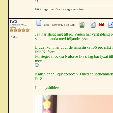
: )
Ett kungarike för en vevgrammofon.
JWO
Posted - 2009/04/12 : 22:12:11
fd. OhmBoy, 100.000-
klubben
Jag har slagit mig till ro. Vägen har varit ibland
1713 Posts
skönt att landa med följande system:
Ljudet kommer ut ur de fantastiska IS6 pro mk2
från Nuforce.
Försteget är också Nuforce (P8). Jag har lyxat ti
metall:
Källan är en Squeezebox V3 med en Benchmark Dac1
Pc Slim.
Lite mysbilder: