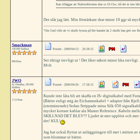
Kan tilläggas att Nuforceblocken drar ca 10-15w, slå det är inte lätt
Det slår jag lätt. Min förstärkare drar minst 10 ggr så myc
"Om Gud ville att vi skulle lyssna på fler kanaler än 2 skulle han gett oss fl
Smackman
Posted - 2009/04/13 : 20:28:15
100.000-klubben
Ser riktigt trevligt ut ! Det låter säkert minst lika trevligt .
968 Posts
Mvh
JWO
Posted - 2009/04/26 : 17:58:15
fd. OhmBoy, 100.000-
klubben
Kunde inte låta bli att skaffa en IS- digitalkabel med
1713 Posts
(Bättre enligt mig än Eichamnnkabel + adapter från Kjell
(oterminerade) Sedan Strippade mina Silk 050 signalkabla
mycket kortare kablar ala Master Reference. Kabeln mell
SKILLNAD DET BLEV!!! Ljudet är mer upplöst och mer saml
det! KUL!
Jag har också flyttat ut anläggningen till mer i mitten av
som blommar ut bättre.