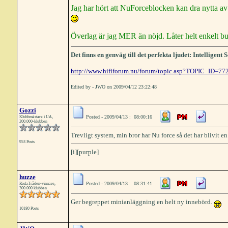
Jag har hört att NuForceblocken kan dra nytta av 
Överlag är jag MER än nöjd. Låter helt enkelt bu
Det finns en genväg till det perfekta ljudet: Intelligen
http://www.hififorum.nu/forum/topic.asp?TOPIC_ID=77
Edited by - JWO on 2009/04/12 23:22:48
Gozzi
Posted - 2009/04/13 : 08:00:16
Klubbmästare i UA,
200.000-klubben
Trevligt system, min bror har Nu force så det har blivit en 
953 Posts
[i][purple]
huzze
Posted - 2009/04/13 : 08:31:41
RödaTråden-vinnare,
300.000 klubben
Ger begreppet minianläggning en helt ny innebörd.
10180 Posts