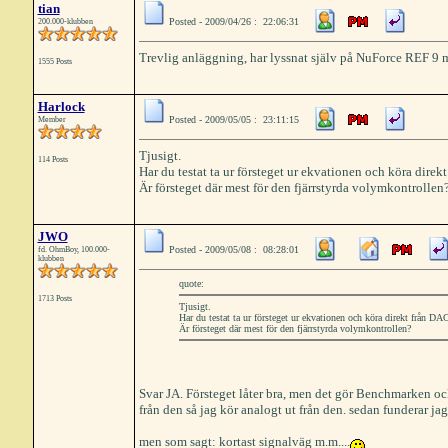
tian
Posted - 2009/04/26 : 22:06:31
200.000-klubben
Trevlig anläggning, har lyssnat själv på NuForce REF 9 m
1555 Posts
Harlock
Posted - 2009/05/05 : 23:11:15
Member
Tjusigt.
114 Posts
Har du testat ta ur försteget ur ekvationen och köra dire
Är försteget där mest för den fjärrstyrda volymkontrollen
JWO
Posted - 2009/05/08 : 08:28:01
fd. OhmBoy, 100.000-
klubben
quote:
1713 Posts
Tjusigt.
Har du testat ta ur försteget ur ekvationen och köra direkt från DA
Är försteget där mest för den fjärrstyrda volymkontrollen?
Svar JA. Försteget låter bra, men det gör Benchmarken o
från den så jag kör analogt ut från den. sedan funderar jag
men som sagt: kortast signalväg m.m....