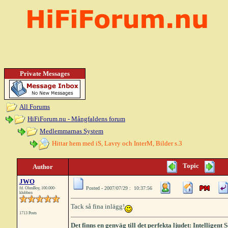
Private Messages
All Forums
HiFiForum.nu - Mångfaldens forum
Medlemmarnas System
Hittar hem med iS, Lavry och InterM, Bilder s.3
Topic
Author
JWO
Posted - 2007/07/29 : 10:37:56
fd. OhmBoy, 100.000-
klubben
Tack så fina inlägg!
1713 Posts
Det finns en genväg till det perfekta ljudet: Intelligen