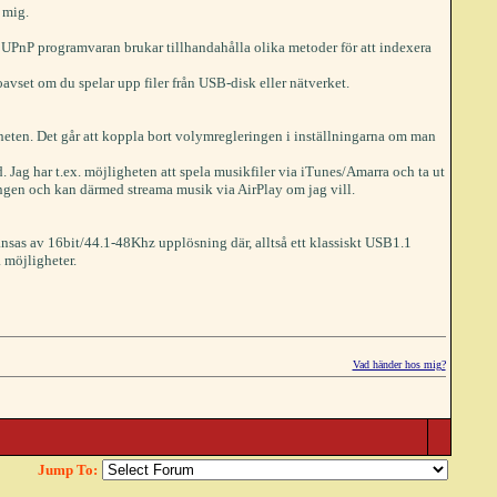
 mig.
ng. UPnP programvaran brukar tillhandahålla olika metoder för att indexera
set om du spelar upp filer från USB-disk eller nätverket.
eten. Det går att koppla bort volymregleringen i inställningarna om man
. Jag har t.ex. möjligheten att spela musikfiler via iTunes/Amarra och ta ut
gången och kan därmed streama musik via AirPlay om jag vill.
änsas av 16bit/44.1-48Khz upplösning där, alltså ett klassiskt USB1.1
 möjligheter.
Vad händer hos mig?
Jump To: