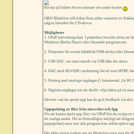
Klicka på bilden för en närmare titt under locket
OBS! Bladelius tillverkar flera olika varianter av Embla
någon läsenhet för CD-skivor.
Möjligheter
1. UPnP nätverksspelare. I praktiken betyder detta att d
Windows Media Player eller liknande programvara.
2. Filspelare för extern hårddisk/USB-sticka eller liknand
3. USB DAC, tar emot musik via USB från din dator.
4. DAC med AES/EBU anslutning likväl som SPDIF, både
5. Försteg med analoga ingångar (1 balanserad, 2st RC
6. Digitala utgångar om du skulle vilja häkta på en an
Oavsett vad du spelar upp har du god feedback via den st
Uppspelning av filer från nätverket och App
För att kunna spela upp filer via UPnP bör du nyttja en 
de otaliga andra. Det är förmodligen möjligt att diriger
(uppspelare) men inte alla program kan utföra själva u
Det råder ingen tvekan om att Bladelius egen app för iP