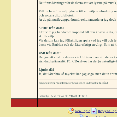
Det finns lösningar för de flesta sätt att lyssna på mus
Vill du ha större möjligheter till att välja spelordning
och sortera ditt bibliotek.
Är du på musik-zappar humör rekommenderar jag dock att
SPDIF från dator
Eftersom jag har datorn kopplad till den koaxiala dig
skulle vilja.
Via datorn kan jag följaktligen spela vad jag vill och le
dessa via Emblan och det låter riktigt trevligt. Som ni
USB från dator
Det går att ansluta datorn via USB om man vill det ocks
standard gränssnitt. För CD-skivor har det ju naturligt
Ljudet då?
Ja, det låter bra, så mycket kan jag säga, men detta är 
Junepes uttryck "mindlessness" beskriver ett underskattat tillstånd
Edited by - AlfaGTV on 2012/10/23 11:36:17
New Topic
Reply to Top