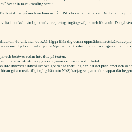
dex" över din musiksamling ser ut.
INGEN skillnad på om filen hämtas från USB-disk eller nätverket. Det hade inte gjor
an vilja ha också, nämligen volymreglering, ingångsväljare och liknande. Det går ä
bilder om du vill, men du KAN lägga ifrån dig denna uppmärksamhetskrävande platt
ån denna med hjälp av medföljande Mjölner fjärrkontroll. Som visserligen är oerhör
ar och behöver sedan inte titta på texten.
 och det är lätt att navigera runt, även i större musikbibliotek.
inte indexerar innehållet och gör det sökbart. Jag har löst det problemet och det tar
ör att göra musik tillgänglig från min NAS) har jag skapat undermappar där begy