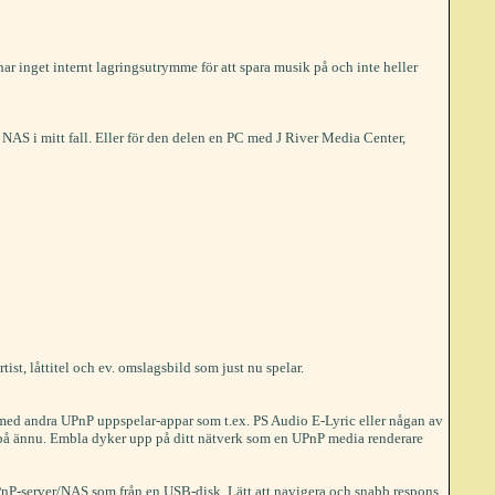
ar inget internt lagringsutrymme för att spara musik på och inte heller
n NAS i mitt fall. Eller för den delen en PC med J River Media Center,
ist, låttitel och ev. omslagsbild som just nu spelar.
en med andra UPnP uppspelar-appar som t.ex. PS Audio E-Lyric eller någan av
läm på ännu. Embla dyker upp på ditt nätverk som en UPnP media renderare
UPnP-server/NAS som från en USB-disk. Lätt att navigera och snabb respons.