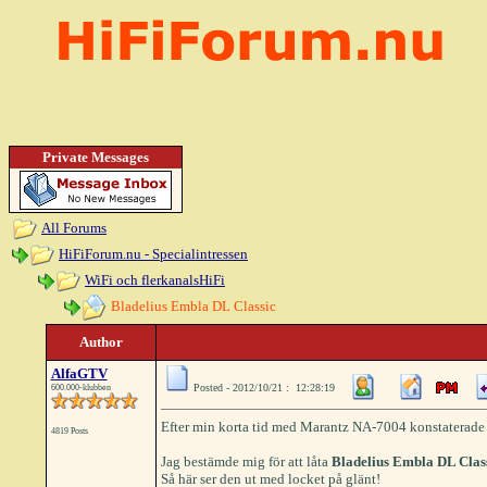
Private Messages
All Forums
HiFiForum.nu - Specialintressen
WiFi och flerkanalsHiFi
Bladelius Embla DL Classic
Author
AlfaGTV
Posted - 2012/10/21 : 12:28:19
600.000-klubben
Efter min korta tid med Marantz NA-7004 konstaterade 
4819 Posts
Jag bestämde mig för att låta
Bladelius Embla DL Clas
Så här ser den ut med locket på glänt!