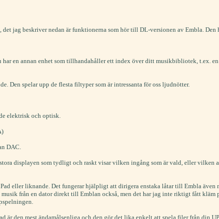
, det jag beskriver nedan är funktionerna som hör till DL-versionen av Embla. Den h
u har en annan enhet som tillhandahåller ett index över ditt musikbibliotek, t.ex. e
e. Den spelar upp de flesta filtyper som är intressanta för oss ljudnötter.
 elektrisk och optisk.
A)
nan DAC.
ora displayen som tydligt och raskt visar vilken ingång som är vald, eller vilken art
iPad eller liknande. Det fungerar hjälpligt att dirigera enstaka låtar till Embla äv
a musik från en dator direkt till Emblan också, men det har jag inte riktigt fått k
ppspelningen.
ad är den mest ändamålsenliga och den gör det lika enkelt att spela filer från din 