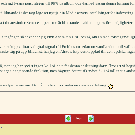
ik, och jag lyssna personligen till 99% på album och därmed passar denna lösning för
 och liknande är det nog läge att nyttja din Mediaservers inställningar för indexeri
 du använder Remote appen som är blixtrande snabb och ger större möjligheter, oav
itala ingången så använder jag Embla som ren DAC också, om än med förstegsmöjligh
verera högkvalitativ digital signal till Embla som sedan omvandlar detta till välljud
 kanske såg på app-bilden så har jag en AirPort Express kopplad till den optiska in
å, men jag har tyvärr ingen koll på data för denna anslutningsform. Tror att vi begr
vis ingen begränsande funktion, men högupplöst musik måste du i så fall ta via andra
inte en ljudrecension. Den får du leta upp under en annan avdelning!
Topic
ic