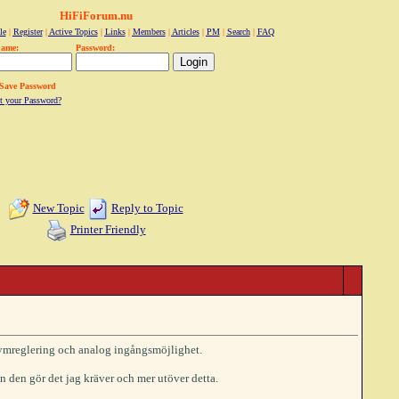
HiFiForum.nu
le
|
Register
|
Active Topics
|
Links
|
Members
|
Articles
|
PM
|
Search
|
FAQ
name:
Password:
Save Password
t your Password?
New Topic
Reply to Topic
Printer Friendly
lymreglering och analog ingångsmöjlighet.
n den gör det jag kräver och mer utöver detta.