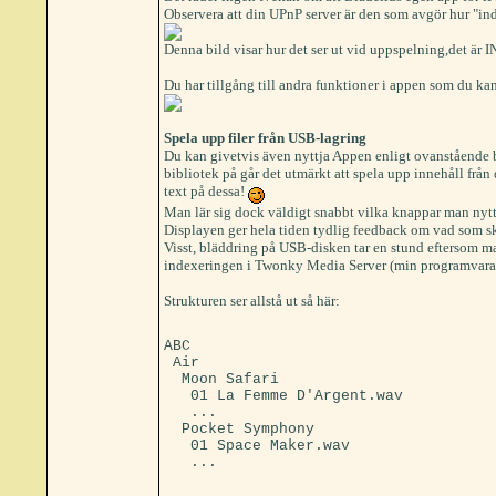
Observera att din UPnP server är den som avgör hur "in
Denna bild visar hur det ser ut vid uppspelning,det är 
Du har tillgång till andra funktioner i appen som du k
Spela upp filer från USB-lagring
Du kan givetvis även nyttja Appen enligt ovanstående 
bibliotek på går det utmärkt att spela upp innehåll fr
text på dessa!
Man lär sig dock väldigt snabbt vilka knappar man nyttj
Displayen ger hela tiden tydlig feedback om vad som sker
Visst, bläddring på USB-disken tar en stund eftersom man 
indexeringen i Twonky Media Server (min programvara f
Strukturen ser allstå ut så här:
ABC

 Air

  Moon Safari

   01 La Femme D'Argent.wav

   ...

  Pocket Symphony

   01 Space Maker.wav
