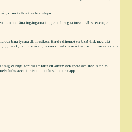
t något om källan kunde avslöjas.
ven att namnsätta ingångarna i appen efter egna önskemål, se exempel:
a och bara lyssna till musiken. Har du däremot en USB-disk med ditt
t snygg men tyvärr inte så ergonomisk med sin små knappar och ännu mindre
 mig väldigt kort tid att hitta ett album och spela det. Inspirerad av
nnelsebokstaven i artistnamnet bestämmer mapp.