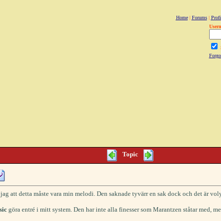
Home
|
Forums
|
Profi
User
Forgo
Topic
jag att detta måste vara min melodi. Den saknade tyvärr en sak dock och det är vo
sic
göra entré i mitt system. Den har inte alla finesser som Marantzen ståtar med, me