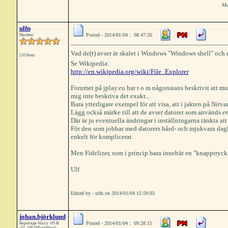
Me
ulfn
Posted - 2014/01/04 : 08:47:26
Member
Vad de(t) avser är skalet i Windows "Windows shell" och d
210 Posts
Se Wikipedia:
http://en.wikipedia.org/wiki/File_Explorer
Forumet på jplay.eu har t o m någonstans beskrivit att mus
mig inte beskriva det exakt...
Bara ytterligare exempel för att visa, att i jakten på Nirv
Lägg också märke till att de avser datorer som används
e
Där är ju eventuella ändringar i inställningarna tänkta att
För den som jobbar med datorers hård- och mjukvara dagli
enkelt för komplicerat.
Men Fidelizer, som i princip bara innebär en "knapptryckn
Ulf
Edited by - ulfn on 2014/01/04 15:59:03
johan.björklund
Posted - 2014/01/04 : 09:28:15
Reportage-Harry -05 &
-07, 100.000-klubben!