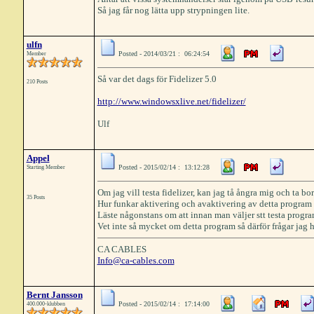
Så jag får nog lätta upp strypningen lite.
ulfn
Posted - 2014/03/21 : 06:24:54
Member
Så var det dags för Fidelizer 5.0
210 Posts
http://www.windowsxlive.net/fidelizer/
Ulf
Appel
Posted - 2015/02/14 : 13:12:28
Starting Member
Om jag vill testa fidelizer, kan jag tå ångra mig och ta bo
35 Posts
Hur funkar aktivering och avaktivering av detta program
Läste någonstans om att innan man väljer stt testa program
Vet inte så mycket om detta program så därför frågar jag hä
CA CABLES
Info@ca-cables.com
Bernt Jansson
Posted - 2015/02/14 : 17:14:00
400.000-klubben