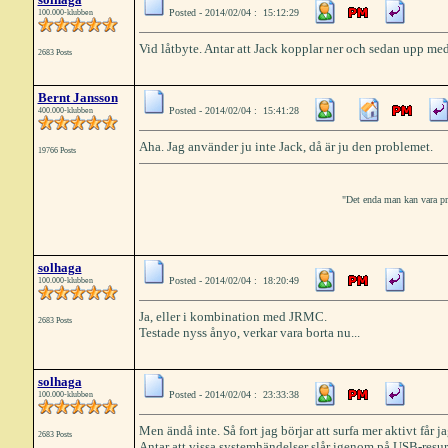
Posted - 2014/02/04 : 15:12:29
100.000-klubben
Vid låtbyte. Antar att Jack kopplar ner och sedan upp med
2683 Posts
Bernt Jansson
Posted - 2014/02/04 : 15:41:28
400.000-klubben
Aha. Jag använder ju inte Jack, då är ju den problemet.
19766 Posts
"Det enda man kan vara prak
solhaga
Posted - 2014/02/04 : 18:20:49
100.000-klubben
Ja, eller i kombination med JRMC.
2683 Posts
Testade nyss ånyo, verkar vara borta nu...
solhaga
Posted - 2014/02/04 : 23:33:38
100.000-klubben
Men ändå inte. Så fort jag börjar att surfa mer aktivt får 
2683 Posts
Antar att vissa systemhändelser slår igenom på USB-resurs