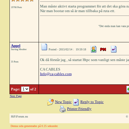
Man måste aktivt starta programmet för att det ska göra n
19766 Posts
När man bootar om så är man tillbaka på ruta ett.
"Det enda man kan vara prak
Appel
Posted - 2015/02/14 : 19:59:18
Starting Member
Ok då förstår jag , så startat Htpc som vanligt sen måste j
35 Posts
CA CABLES
Info@ca-cables.com
Page:
of 2
Next Page
New Topic
Reply to Topic
Printer Friendly
HiFiForum.nu
© 
Denna sida genererades på 0.25 sekunder.