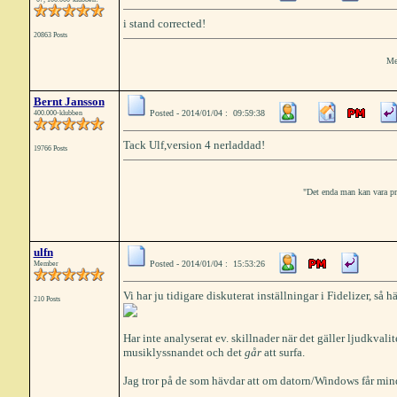
i stand corrected!
20863 Posts
Me
Bernt Jansson
Posted - 2014/01/04 : 09:59:38
400.000-klubben
Tack Ulf,version 4 nerladdad!
19766 Posts
"Det enda man kan vara prak
ulfn
Posted - 2014/01/04 : 15:53:26
Member
Vi har ju tidigare diskuterat inställningar i Fidelizer, så h
210 Posts
Har inte analyserat ev. skillnader när det gäller ljudkval
musiklyssnandet och det
går
att surfa.
Jag tror på de som hävdar att om datorn/Windows får mindr