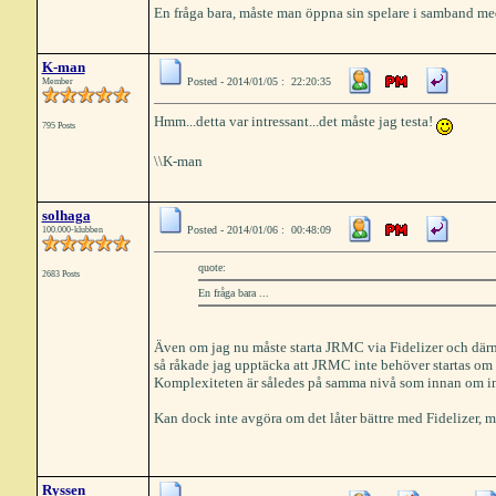
En fråga bara, måste man öppna sin spelare i samband med
K-man
Posted - 2014/01/05 : 22:20:35
Member
Hmm...detta var intressant...det måste jag testa!
795 Posts
\\K-man
solhaga
Posted - 2014/01/06 : 00:48:09
100.000-klubben
quote:
2683 Posts
En fråga bara ...
Även om jag nu måste starta JRMC via Fidelizer och därmed
så råkade jag upptäcka att JRMC inte behöver startas om 
Komplexiteten är således på samma nivå som innan om inte
Kan dock inte avgöra om det låter bättre med Fidelizer, mis
Ryssen