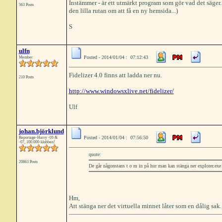
Instämmer - är ett utmärkt program som gör vad det säger
563 Posts
den lilla rutan om att få en ny hemsida...)
S
ulfn
Posted - 2014/01/04 : 07:12:43
Member
Fidelizer 4.0 finns att ladda ner nu.
210 Posts
http://www.windowsxlive.net/fidelizer/
Ulf
johan.björklund
Posted - 2014/01/04 : 07:56:50
Reportage-Harry -05 &
-07, 100.000-klubben!
quote:
20863 Posts
De går någonstans t o m in på hur man kan stänga ner explorer.exe i
Hm,
Att stänga ner det virtuella minnet låter som en dålig sak.