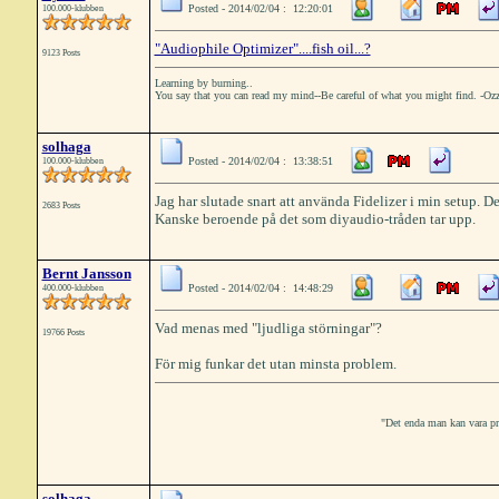
Posted - 2014/02/04 : 12:20:01
100.000-klubben
"Audiophile Optimizer"....fish oil...?
9123 Posts
Learning by burning..
You say that you can read my mind--Be careful of what you might find. -Oz
solhaga
Posted - 2014/02/04 : 13:38:51
100.000-klubben
Jag har slutade snart att använda Fidelizer i min setup. Det
2683 Posts
Kanske beroende på det som diyaudio-tråden tar upp.
Bernt Jansson
Posted - 2014/02/04 : 14:48:29
400.000-klubben
Vad menas med "ljudliga störningar"?
19766 Posts
För mig funkar det utan minsta problem.
"Det enda man kan vara prak
solhaga