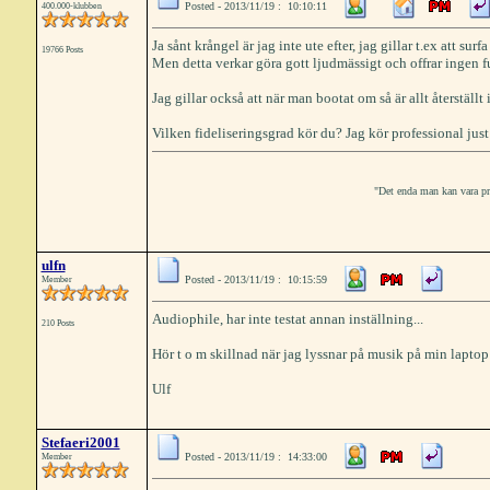
Posted - 2013/11/19 : 10:10:11
400.000-klubben
Ja sånt krångel är jag inte ute efter, jag gillar t.ex att sur
19766 Posts
Men detta verkar göra gott ljudmässigt och offrar ingen f
Jag gillar också att när man bootat om så är allt återställt
Vilken fideliseringsgrad kör du? Jag kör professional just
"Det enda man kan vara prak
ulfn
Posted - 2013/11/19 : 10:15:59
Member
Audiophile, har inte testat annan inställning...
210 Posts
Hör t o m skillnad när jag lyssnar på musik på min lapto
Ulf
Stefaeri2001
Posted - 2013/11/19 : 14:33:00
Member