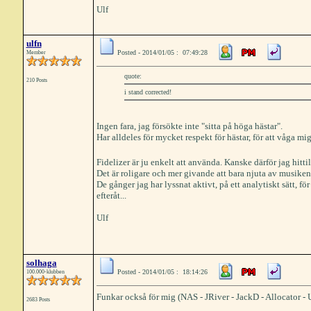
Ulf
ulfn
Posted - 2014/01/05 : 07:49:28
Member
quote:
210 Posts
i stand corrected!
Ingen fara, jag försökte inte "sitta på höga hästar".
Har alldeles för mycket respekt för hästar, för att våga mi
Fidelizer är ju enkelt att använda. Kanske därför jag hitti
Det är roligare och mer givande att bara njuta av musiken
De gånger jag har lyssnat aktivt, på ett analytiskt sätt, för
efteråt...
Ulf
solhaga
Posted - 2014/01/05 : 18:14:26
100.000-klubben
Funkar också för mig (NAS - JRiver - JackD - Allocator 
2683 Posts