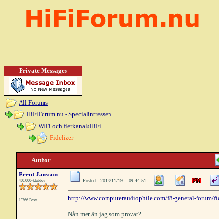
Private Messages
All Forums
HiFiForum.nu - Specialintressen
WiFi och flerkanalsHiFi
Fidelizer
Author
Bernt Jansson
Posted - 2013/11/19 : 09:44:51
400.000-klubben
http://www.computeraudiophile.com/f8-general-forum/fi
19766 Posts
Nån mer än jag som provat?