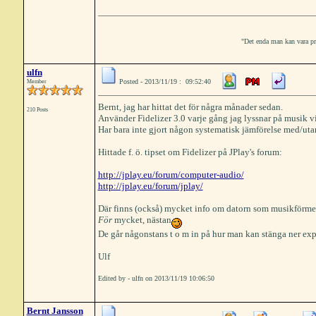
"Det enda man kan vara prak
ulfn
Posted - 2013/11/19 : 09:52:40
Member
Bernt, jag har hittat det för några månader sedan.
210 Posts
Använder Fidelizer 3.0 varje gång jag lyssnar på musik v
Har bara inte gjort någon systematisk jämförelse med/uta
Hittade f. ö. tipset om Fidelizer på JPlay's forum:
http://jplay.eu/forum/computer-audio/
http://jplay.eu/forum/jplay/
Där finns (också) mycket info om datorn som musikförme
För
mycket, nästan
De går någonstans t o m in på hur man kan stänga ner explo
Ulf
Edited by - ulfn on 2013/11/19 10:06:50
Bernt Jansson