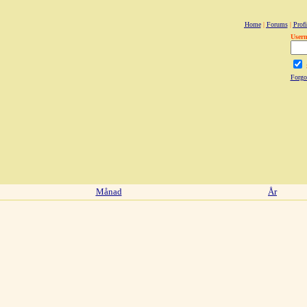
Home
|
Forums
|
Profi
User
Forgo
Månad
År