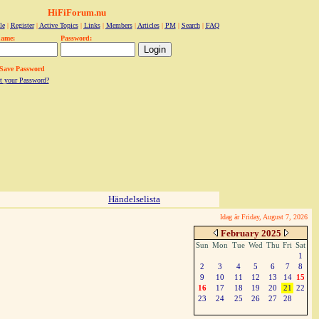
HiFiForum.nu
le
|
Register
|
Active Topics
|
Links
|
Members
|
Articles
|
PM
|
Search
|
FAQ
name:
Password:
Save Password
t your Password?
Händelselista
Idag är Friday, August 7, 2026
February 2025
Sun
Mon
Tue
Wed
Thu
Fri
Sat
1
2
3
4
5
6
7
8
9
10
11
12
13
14
15
16
17
18
19
20
21
22
23
24
25
26
27
28