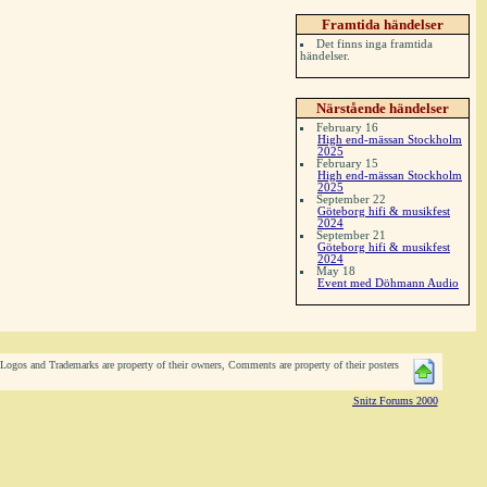
Framtida händelser
Det finns inga framtida
händelser.
Närstående händelser
February 16
High end-mässan Stockholm
2025
February 15
High end-mässan Stockholm
2025
September 22
Göteborg hifi & musikfest
2024
September 21
Göteborg hifi & musikfest
2024
May 18
Event med Döhmann Audio
ogos and Trademarks are property of their owners, Comments are property of their posters
Snitz Forums 2000