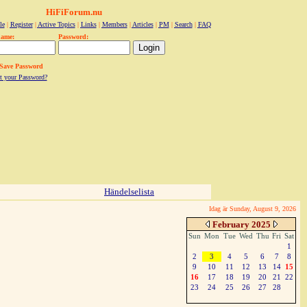
HiFiForum.nu
le
|
Register
|
Active Topics
|
Links
|
Members
|
Articles
|
PM
|
Search
|
FAQ
name:
Password:
Save Password
t your Password?
Händelselista
Idag är Sunday, August 9, 2026
February 2025
Sun
Mon
Tue
Wed
Thu
Fri
Sat
1
2
3
4
5
6
7
8
9
10
11
12
13
14
15
16
17
18
19
20
21
22
23
24
25
26
27
28