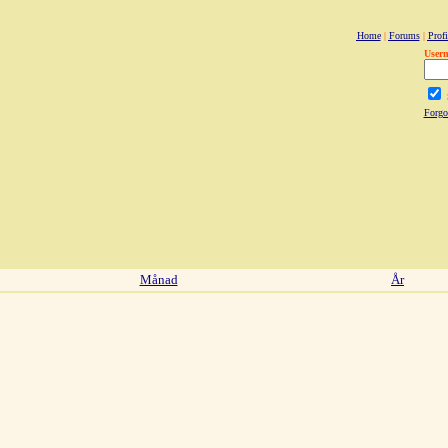
Home
|
Forums
|
Profi
User
Forgo
Månad
År