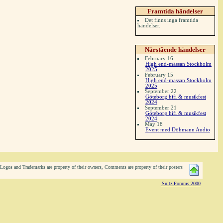
Framtida händelser
Det finns inga framtida
händelser.
Närstående händelser
February 16
High end-mässan Stockholm
2025
February 15
High end-mässan Stockholm
2025
September 22
Göteborg hifi & musikfest
2024
September 21
Göteborg hifi & musikfest
2024
May 18
Event med Döhmann Audio
ogos and Trademarks are property of their owners, Comments are property of their posters
Snitz Forums 2000