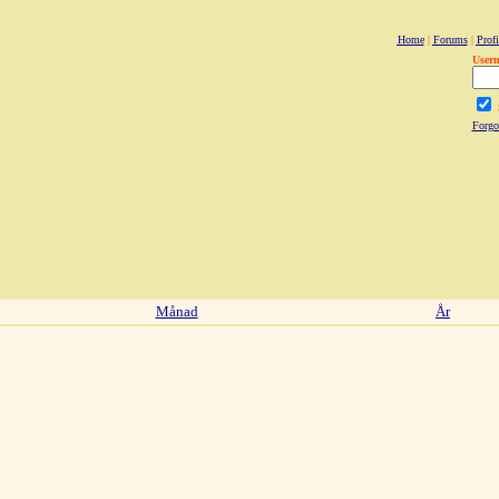
Home
|
Forums
|
Profi
User
Forgo
Månad
År