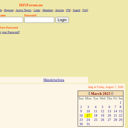
HiFiForum.nu
le
|
Register
|
Active Topics
|
Links
|
Members
|
Articles
|
PM
|
Search
|
FAQ
name:
Password:
Save Password
t your Password?
Händelselista
Idag är Friday, August 7, 2026
March 2025
Sun
Mon
Tue
Wed
Thu
Fri
Sat
1
2
3
4
5
6
7
8
9
10
11
12
13
14
15
16
17
18
19
20
21
22
23
24
25
26
27
28
29
30
31