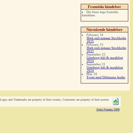
Framtida händelser
Det finns inga framtida
händelser.
Närstående händelser
February 16
High end-mässan Stockholm
2025
February 15
High end-mässan Stockholm
2025
September 22
Göteborg hifi & musikfest
2024
September 21
Göteborg hifi & musikfest
2024
May 18
Event med Döhmann Audio
ogos and Trademarks are property of their owners, Comments are property of their posters
Snitz Forums 2000