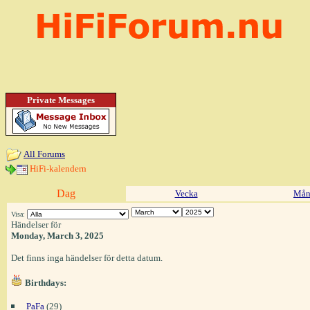
Private Messages
All Forums
HiFi-kalendern
Dag
Vecka
Mån
Visa:
Händelser för
Monday, March 3, 2025
Det finns inga händelser för detta datum.
Birthdays:
PaFa
(29)