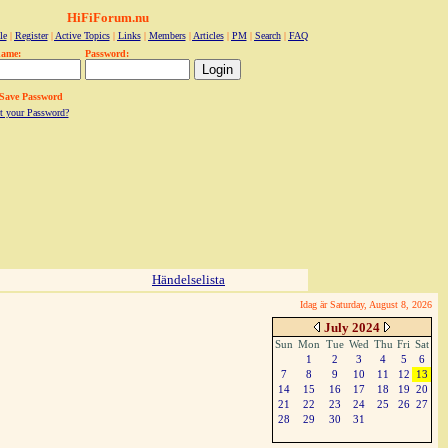
HiFiForum.nu
le
|
Register
|
Active Topics
|
Links
|
Members
|
Articles
|
PM
|
Search
|
FAQ
name:
Password:
Save Password
t your Password?
Händelselista
Idag är Saturday, August 8, 2026
July 2024
Sun
Mon
Tue
Wed
Thu
Fri
Sat
1
2
3
4
5
6
7
8
9
10
11
12
13
14
15
16
17
18
19
20
21
22
23
24
25
26
27
28
29
30
31