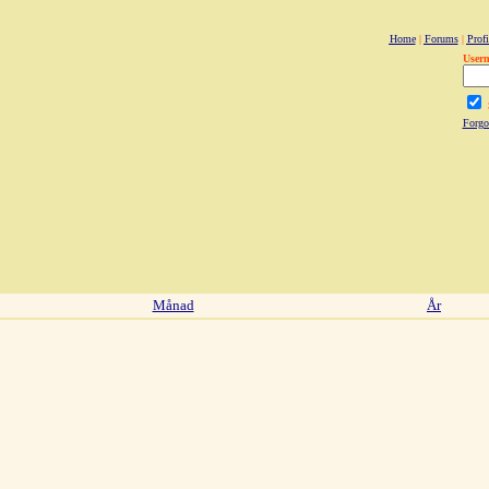
Home
|
Forums
|
Profi
User
Forgo
Månad
År