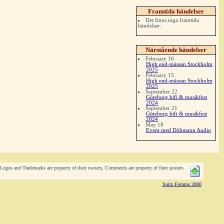
Framtida händelser
Det finns inga framtida
händelser.
Närstående händelser
February 16
High end-mässan Stockholm
2025
February 15
High end-mässan Stockholm
2025
September 22
Göteborg hifi & musikfest
2024
September 21
Göteborg hifi & musikfest
2024
May 18
Event med Döhmann Audio
ogos and Trademarks are property of their owners, Comments are property of their posters
Snitz Forums 2000