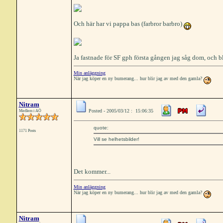
Och här har vi pappa bas (farbror barbro)
Ja fastnade för SF gph första gången jag såg dom, och bl
Min anläggning
När jag köper en ny bumerang... hur blir jag av med den gamla?
Nitram
Posted - 2005/03/12 : 15:06:35
Medlem i AÖ
quote:
1171 Posts
Vill se helhetsbilder!
Det kommer...
Min anläggning
När jag köper en ny bumerang... hur blir jag av med den gamla?
Nitram