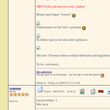
OBS! Fyller på med nytt sist i tråden!
Börjar med några "teasers"
Förekommer en del luft i systemet
Så måste man ju ha nåt under spikesen.
Om inte "fötterna redan avslöjat fabrikatet på högtalarn
To be continued...
Min anläggning
När jag köper en ny bumerang... hur blir jag av med den gamla?
Edited by - Nitram on 2008/01/13 15:31:06
vemsom
Posted - 2005/03/10 : 20:49:13
Member
Läckra bilder :)
6618 Posts
Mer tack.