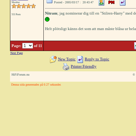
Posted - 2005/03/17 : 20:43:47
Member
Nitram
; jag nominerar dig till en "Stilren-Harry" me
553 Posts
Helt plötsligt känns det som att man måste blåsa ur hel
Page:
of 11
Next Page
New Topic
Reply to Topic
Printer Friendly
HiFiForum.nu
© 
Denna sida genererades på 0.27 sekunder.