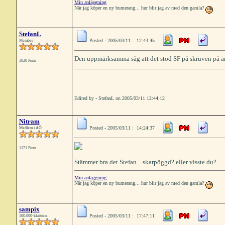
Min anläggning
När jag köper en ny bumerang... hur blir jag av med den gamla?
StefanL
Posted - 2005/03/11 : 12:43:45
Member
Den uppmärksamma såg att det stod SF på skruven på and
1020 Posts
Edited by - StefanL on 2005/03/11 12:44:12
Nitram
Posted - 2005/03/11 : 14:24:37
Medlem i AÖ
1171 Posts
Stämmer bra det Stefan... skarpöggd? eller visste du?
Min anläggning
När jag köper en ny bumerang... hur blir jag av med den gamla?
sampix
Posted - 2005/03/11 : 17:47:11
100.000-klubben