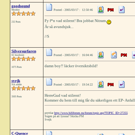
goodsound
Posted - 2005/03/17 : 12:50:46
Member
Fy f*n vad stilrent! Bra jobbat Nitram.
232 Posts
Är så avundsjuk...
//S
Silversurfaren
Posted - 2005/03/17 : 16:04:46
fd. headonist
damn boy!! läcker översiktsbild!
1075 Posts
svejk
Posted - 2005/03/17 : 19:54:22
NA addikt
HerreGud vad stilrent!
3505 Posts
Kommer du hem till mig får du säkerligen ett EP- Anfall
pryttlar
http://www.hififorum.nu/forum/topic.asp?TOPIC_ID=27255
Sugen på att lyssna? Skicka PM
Svejk
C-Quence