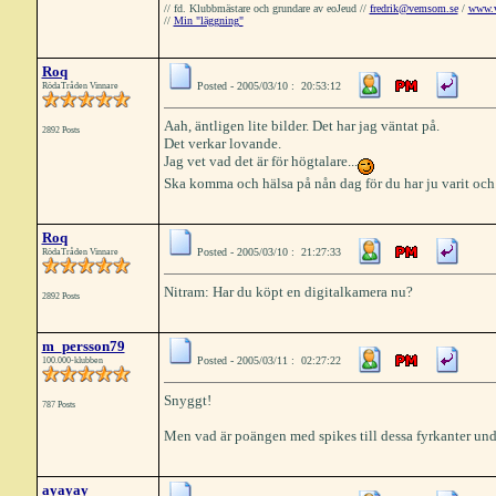
// fd. Klubbmästare och grundare av eoJeud //
fredrik@vemsom.se
/
www.
//
Min "läggning"
Roq
Posted - 2005/03/10 : 20:53:12
RödaTråden Vinnare
Aah, äntligen lite bilder. Det har jag väntat på.
2892 Posts
Det verkar lovande.
Jag vet vad det är för högtalare...
Ska komma och hälsa på nån dag för du har ju varit och 
Roq
Posted - 2005/03/10 : 21:27:33
RödaTråden Vinnare
Nitram: Har du köpt en digitalkamera nu?
2892 Posts
m_persson79
Posted - 2005/03/11 : 02:27:22
100.000-klubben
Snyggt!
787 Posts
Men vad är poängen med spikes till dessa fyrkanter undr
ayayay