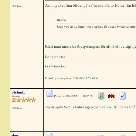
Aah mycket fina bilder på SF Grand Piano Home! En hög
1808 Posts
quote:
Men vad är poängen med spikes till dessa fyrkanter undr
Klart man måste ha Art q-dampers för att få ett vettigt lj
Edit; stavfel
kabelskitsnackare
Edited by - sampix on 2005/03/11 17:49:41
StefanL
Posted - 2005/03/11 : 18:31:37
Member
Jag är själv Sonus Faber ägare och känner till deras små 
1020 Posts
sker