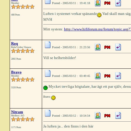
Posted - 2005/03/11 : 19:41:18
Member
Luften i systemet verkar spänande
Vad skall man säg
488 Posts
MVH
Mitt system:
http://www.hififorum.nu/forum/topic.as
Roq
Posted - 2005/03/11 : 21:23:56
RödaTråden Vinnare
Vill se helhetsbilder!
2892 Posts
Bravo
Posted - 2005/03/12 : 03:49:45
Member
Mycket trevliga högtalare, har ägt ett par själv, des
5320 Posts
Bravo
Nitram
Posted - 2005/03/12 : 10:54:54
Medlem i AÖ
Ja luften ja... den finns i den här
1171 Posts