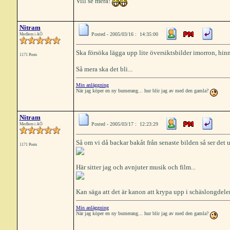
Vill se mera!
Nitram
Posted - 2005/03/16 : 14:35:00
Medlem i AÖ
Ska försöka lägga upp lite översiktsbilder imorron, hinne
1171 Posts
Så mera ska det bli...
Min anläggning
När jag köper en ny bumerang... hur blir jag av med den gamla?
Nitram
Posted - 2005/03/17 : 12:23:29
Medlem i AÖ
Så om vi då backar bakåt från senaste bilden så ser det u
1171 Posts
Här sitter jag och avnjuter musik och film...
Kan säga att det är kanon att krypa upp i schäslongdelen 
Min anläggning
När jag köper en ny bumerang... hur blir jag av med den gamla?