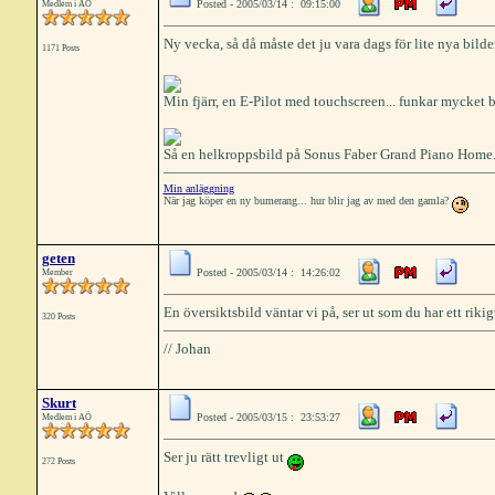
Posted - 2005/03/14 : 09:15:00
Medlem i AÖ
Ny vecka, så då måste det ju vara dags för lite nya bild
1171 Posts
Min fjärr, en E-Pilot med touchscreen... funkar mycket b
Så en helkroppsbild på Sonus Faber Grand Piano Home... i
Min anläggning
När jag köper en ny bumerang... hur blir jag av med den gamla?
geten
Posted - 2005/03/14 : 14:26:02
Member
En översiktsbild väntar vi på, ser ut som du har ett rikigt
320 Posts
// Johan
Skurt
Posted - 2005/03/15 : 23:53:27
Medlem i AÖ
Ser ju rätt trevligt ut
272 Posts