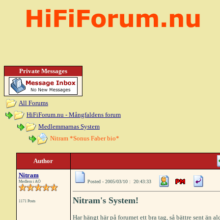
Private Messages
All Forums
HiFiForum.nu - Mångfaldens forum
Medlemmarnas System
Nitram *Sonus Faber bio*
Author
Nitram
Posted - 2005/03/10 : 20:43:33
Medlem i AÖ
Nitram's System!
1171 Posts
Har hängt här på forumet ett bra tag, så bättre sent än al