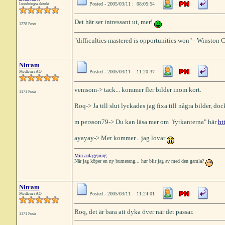
Posted - 2005/03/11 : 08:05:54
Inredningsarkitekt
Det här ser intressant ut, mer!
1278 Posts
"difficulties mastered is opportunities won" - Winston 
Nitram
Posted - 2005/03/11 : 11:20:37
Medlem i AÖ
vemsom-> tack... kommer fler bilder inom kort.
1171 Posts
Roq-> Ja till slut lyckades jag fixa till några bilder, d
m persson79-> Du kan läsa mer om "fyrkanterna" här
ht
ayayay-> Mer kommer... jag lovar
Min anläggning
När jag köper en ny bumerang... hur blir jag av med den gamla?
Nitram
Posted - 2005/03/11 : 11:24:01
Medlem i AÖ
Roq, det är bara att dyka över när det passar.
1171 Posts