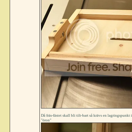
Då fräs-fästet skall bli tilt-bart så krävs en lagringspu
"öron"