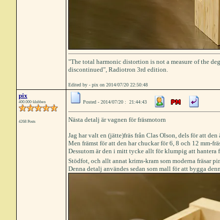
"The total harmonic distortion is not a measure of the deg
discontinued", Radiotron 3rd edition.
Edited by - pix on 2014/07/20 22:50:48
pix
Posted - 2014/07/20 : 21:44:43
400.000-klubben
Nästa detalj är vagnen för fräsmotorn
4268 Posts
Jag har valt en (jätte)fräs från Clas Olson, dels för att den 
Men främst för att den har chuckar för 6, 8 och 12 mm-fräs
Dessutom är den i mitt tycke allt för klumpig att hantera
Stödfot, och allt annat krims-kram som moderna fräsar pi
Denna detalj användes sedan som mall för att bygga denn