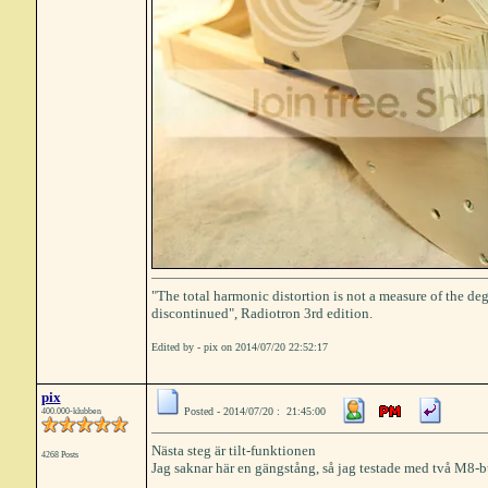
"The total harmonic distortion is not a measure of the deg
discontinued", Radiotron 3rd edition.
Edited by - pix on 2014/07/20 22:52:17
pix
Posted - 2014/07/20 : 21:45:00
400.000-klubben
Nästa steg är tilt-funktionen
4268 Posts
Jag saknar här en gängstång, så jag testade med två M8-bul