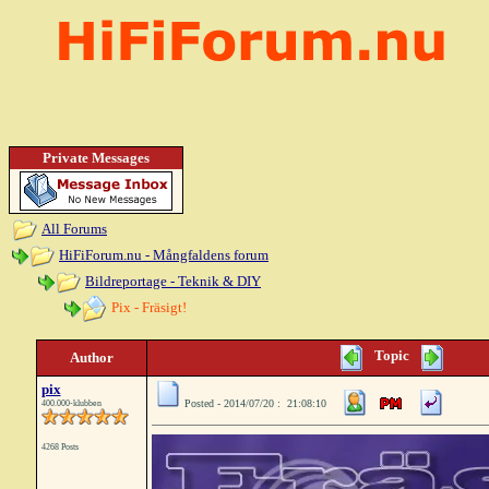
Private Messages
All Forums
HiFiForum.nu - Mångfaldens forum
Bildreportage - Teknik & DIY
Pix - Fräsigt!
Topic
Author
pix
Posted - 2014/07/20 : 21:08:10
400.000-klubben
4268 Posts