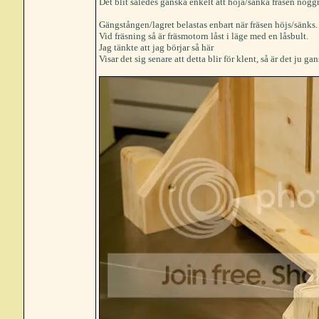
Det blit således ganska enkelt att höja/sänka fräsen nogg
Gängstången/lagret belastas enbart när fräsen höjs/sänks.
Vid fräsning så är fräsmotorn låst i läge med en låsbult.
Jag tänkte att jag börjar så här
Visar det sig senare att detta blir för klent, så är det ju