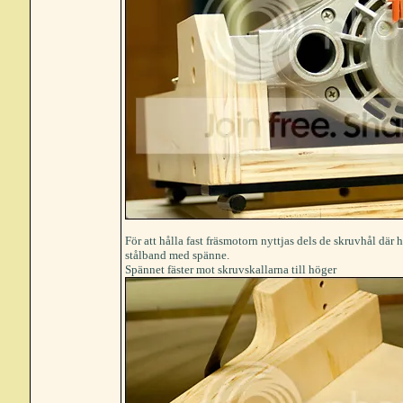
För att hålla fast fräsmotorn nyttjas dels de skruvhål dä
stålband med spänne.
Spännet fäster mot skruvskallarna till höger