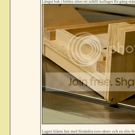
Längst bak i bilden sitter ett infällt kullager för gäng-st
Lagret kläms fast med försänkta torx-skruv och en slits f