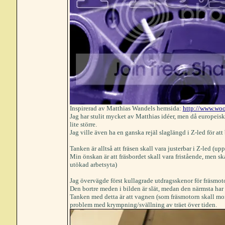
Inspirerad av Matthias Wandels hemsida:
http://www.woo
Jag har stulit mycket av Matthias idéer, men då europeiska
lite större.
Jag ville även ha en ganska rejäl slaglängd i Z-led för at
Tanken är alltså att fräsen skall vara justerbar i Z-led (up
Min önskan är att fräsbordet skall vara fristående, men 
utökad arbetsyta)
Jag övervägde först kullagrade utdragsskenor för fräsmot
Den bortre meden i bilden är slät, medan den närmsta har e
Tanken med detta är att vagnen (som fräsmotorn skall monte
problem med krympning/svällning av träet över tiden.