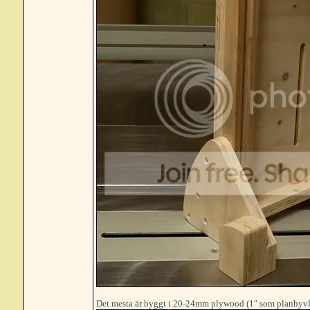
Det mesta är byggt i 20-24mm plywood (1" som planhyvlats