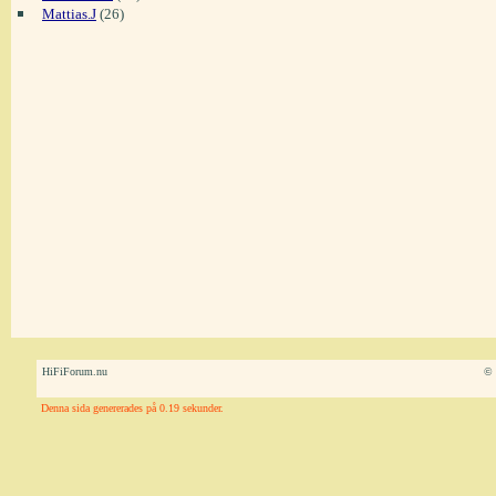
Mattias.J
(26)
HiFiForum.nu
© 
Denna sida genererades på 0.19 sekunder.