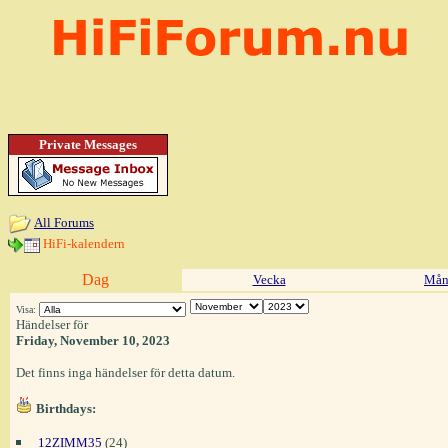
Private Messages
All Forums
HiFi-kalendern
Dag
Vecka
Mån
Visa:
Händelser för
Friday, November 10, 2023
Det finns inga händelser för detta datum.
Birthdays:
12ZIMM35
(24)