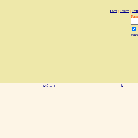
Home
|
Forums
|
Profi
User
Forgo
Månad
År