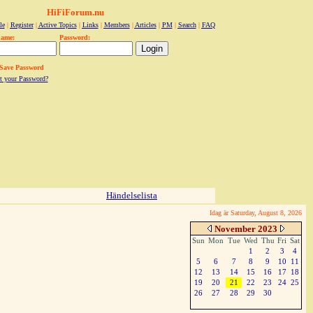
HiFiForum.nu
le
|
Register
|
Active Topics
|
Links
|
Members
|
Articles
|
PM
|
Search
|
FAQ
name:
Password:
Save Password
t your Password?
Händelselista
Idag är Saturday, August 8, 2026
November 2023
Sun
Mon
Tue
Wed
Thu
Fri
Sat
1
2
3
4
5
6
7
8
9
10
11
12
13
14
15
16
17
18
19
20
21
22
23
24
25
26
27
28
29
30