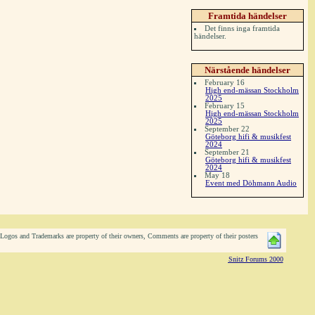
Framtida händelser
Det finns inga framtida
händelser.
Närstående händelser
February 16
High end-mässan Stockholm
2025
February 15
High end-mässan Stockholm
2025
September 22
Göteborg hifi & musikfest
2024
September 21
Göteborg hifi & musikfest
2024
May 18
Event med Döhmann Audio
ogos and Trademarks are property of their owners, Comments are property of their posters
Snitz Forums 2000