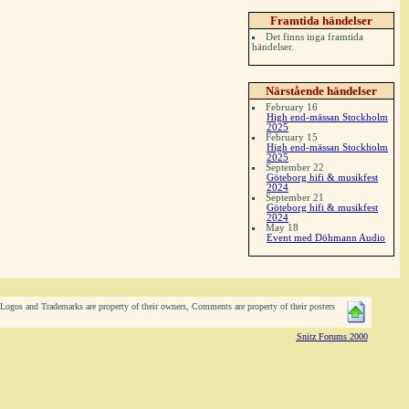
Framtida händelser
Det finns inga framtida
händelser.
Närstående händelser
February 16
High end-mässan Stockholm
2025
February 15
High end-mässan Stockholm
2025
September 22
Göteborg hifi & musikfest
2024
September 21
Göteborg hifi & musikfest
2024
May 18
Event med Döhmann Audio
ogos and Trademarks are property of their owners, Comments are property of their posters
Snitz Forums 2000