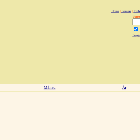
Home
|
Forums
|
Profi
User
Forgo
Månad
År