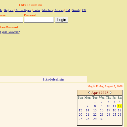
HiFiForum.nu
le
|
Register
|
Active Topics
|
Links
|
Members
|
Articles
|
PM
|
Search
|
FAQ
name:
Password:
Save Password
t your Password?
Händelselista
Idag är Friday, August 7, 2026
April 2025
Sun
Mon
Tue
Wed
Thu
Fri
Sat
1
2
3
4
5
6
7
8
9
10
11
12
13
14
15
16
17
18
19
20
21
22
23
24
25
26
27
28
29
30