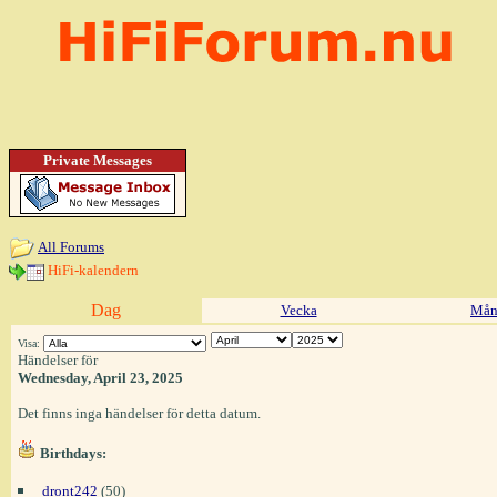
Private Messages
All Forums
HiFi-kalendern
Dag
Vecka
Mån
Visa:
Händelser för
Wednesday, April 23, 2025
Det finns inga händelser för detta datum.
Birthdays:
dront242
(50)