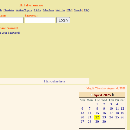
HiFiForum.nu
le
|
Register
|
Active Topics
|
Links
|
Members
|
Articles
|
PM
|
Search
|
FAQ
name:
Password:
Save Password
t your Password?
Händelselista
Idag är Thursday, August 6, 2026
April 2025
Sun
Mon
Tue
Wed
Thu
Fri
Sat
1
2
3
4
5
6
7
8
9
10
11
12
13
14
15
16
17
18
19
20
21
22
23
24
25
26
27
28
29
30