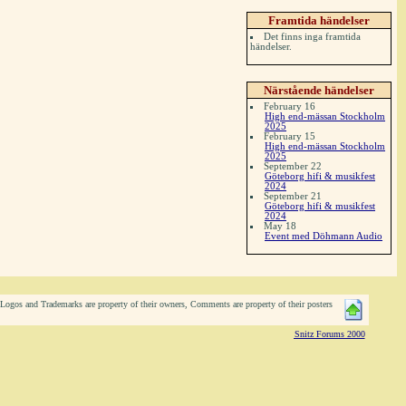
Framtida händelser
Det finns inga framtida
händelser.
Närstående händelser
February 16
High end-mässan Stockholm
2025
February 15
High end-mässan Stockholm
2025
September 22
Göteborg hifi & musikfest
2024
September 21
Göteborg hifi & musikfest
2024
May 18
Event med Döhmann Audio
ogos and Trademarks are property of their owners, Comments are property of their posters
Snitz Forums 2000