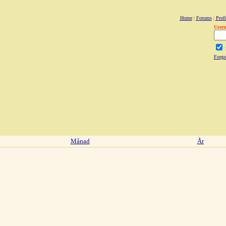
Home
|
Forums
|
Profi
User
Forgo
Månad
År